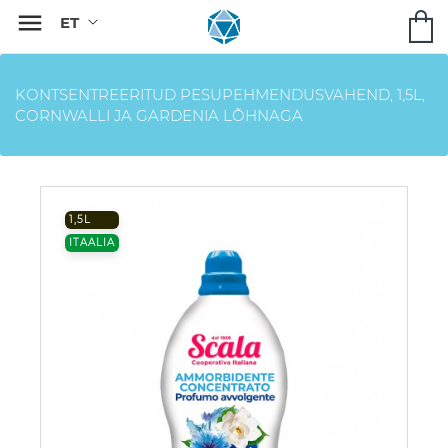

KONTSENTREERITUD PESUPEHMENDUSVAHEND, 1,5L,
CORNWALLI JA GARDENIA LÕHNAGA
1,5L
ITAALIA