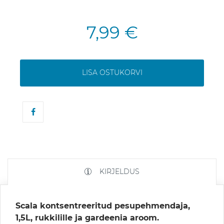
7,99 €
LISA OSTUKORVI
KIRJELDUS
Scala kontsentreeritud pesupehmendaja,
1,5L, rukkilille ja gardeenia aroom.