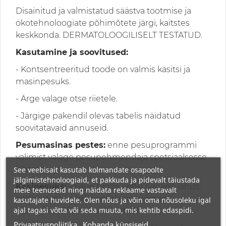
Disainitud ja valmistatud säästva tootmise ja
ökotehnoloogiate põhimõtete järgi, kaitstes
keskkonda. DERMATOLOOGILISELT TESTATUD.
Kasutamine ja soovitused:
- Kontsentreeritud toode on valmis käsitsi ja
masinpesuks.
- Ärge valage otse riietele.
- Järgige pakendil olevas tabelis näidatud
soovitatavaid annuseid.
Pesumasinas pestes:
enne pesuprogrammi
valimist valage pesupehmendaja spetsiaalsesse
lahtrisse.
See veebisait kasutab kolmandate osapoolte
jälgimistehnoloogiaid, et pakkuda ja pidevalt täiustada
Käsipesuks:
valage toode vette, segage lahus,
meie teenuseid ning näidata reklaame vastavalt
kastke pesu ja laske sellel enne viimast
kasutajate huvidele. Olen nõus ja võin oma nõusoleku igal
ajal tagasi võtta või seda muuta, mis kehtib edaspidi.
loputamist 5/10 minutit leotada.
Privaatsuspoliitika
Kohanda küpsiseid