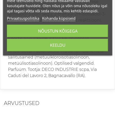
meie teenuseid ning näidata reklaame vastavalt
tootemahuti ära vastavalt pakendi käitlemise
kasutajate huvidele. Olen nõus ja võin oma nõusoleku igal
reeglitele. Sisaldab: 5-kloro-2-metüül-2H-
ajal tagasi võtta või seda muuta, mis kehtib edaspidi.
isotiasool-3-ooni segu; 2-metüül-2H-isotiasool-3-
Privaatsuspoliitika
Kohanda küpsiseid
oon (3:1) Võib põhjustada allergilist reaktsiooni.
UFI: P3G1-R024-Q00W-VWX8. Mürgistuskontrolli
NÕUSTUN KÕIGEGA
ja infobüroo tel. (8-5) 2362052, 8-687 53378.
Koostis (reg. CE648/2004): 5% anioonset
KEELDU
pindaktiivne aine. Mitteioonsed pindaktiivsed
ained. Seep. Fosfonaadid. Muud komponendid:
säilitusained (metüülkloroisotiasolinoon,
metüülisotiasolinoon). Optilised valgendid.
Parfüüm. Tootja: DECO INDUSTRIE scpa, Via
Caduti del Lavoro 2, Bagnacavallo (RA).
ARVUSTUSED