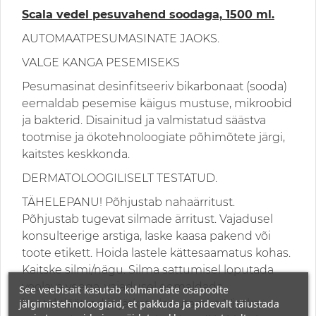
Scala vedel pesuvahend soodaga, 1500 ml.
AUTOMAATPESUMASINATE JAOKS.
VALGE KANGA PESEMISEKS
Pesumasinat desinfitseeriv bikarbonaat (sooda)
eemaldab pesemise käigus mustuse, mikroobid
ja bakterid. Disainitud ja valmistatud säästva
tootmise ja ökotehnoloogiate põhimõtete järgi,
kaitstes keskkonda.
DERMATOLOOGILISELT TESTATUD.
TÄHELEPANU! Põhjustab nahaärritust.
Põhjustab tugevat silmade ärritust. Vajadusel
konsulteerige arstiga, laske kaasa pakend või
toote etikett. Hoida lastele kättesaamatus kohas.
Kaitske silmi/nägu. Silma sattumisel loputada
voolava veega, vajadusel eemaldada
See veebisait kasutab kolmandate osapoolte
jälgimistehnoloogiaid, et pakkuda ja pidevalt täiustada
kontaktläätsed ja jätkata loputamist. Visake