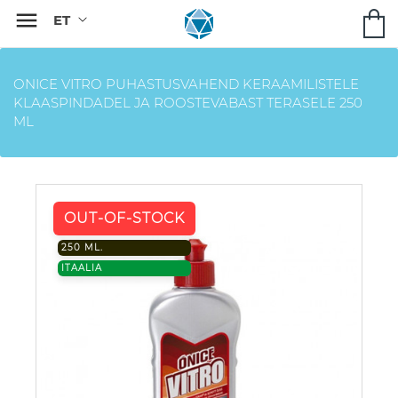

ONICE VITRO PUHASTUSVAHEND KERAAMILISTELE
KLAASPINDADEL JA ROOSTEVABAST TERASELE 250
ML
OUT-OF-STOCK
250 ML.
ITAALIA