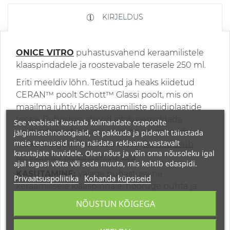
KIRJELDUS
ONICE VITRO
puhastusvahend keraamilistele
klaaspindadele ja roostevabale terasele 250 ml.
Eriti meeldiv lõhn. Testitud ja heaks kiidetud
CERAN™ poolt Schott™ Glassi poolt, mis on
maailma juhtiv klaaskeraamiliste pliidiplaatide
tootja. Puhastusvahend aitab eemaldada
See veebisait kasutab kolmandate osapoolte
pealepõlenud rasva ja muu mustuse, mida
jälgimistehnoloogiaid, et pakkuda ja pidevalt täiustada
meie teenuseid ning näidata reklaame vastavalt
niiske lapiga eemaldada ei saa.
Samuti silub
kasutajate huvidele. Olen nõus ja võin oma nõusoleku igal
keraamilise klaasi mikropraod
.
ajal tagasi võtta või seda muuta, mis kehtib edaspidi.
KASUTAMINE:
Valage puhastusaine
Privaatsuspoliitika
Kohanda küpsiseid
keraamilisele klaaspinnale, hõõruge puhta ja
kuiva lapiga, puhastage, kuni jäägid on
NÕUSTUN KÕIGEGA
eemaldatud ja pind jääb puhtaks.