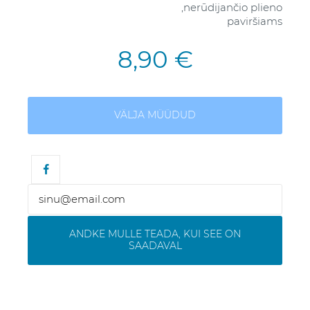
,nerūdijančio plieno
paviršiams
8,90 €
VÄLJA MÜÜDUD
ANDKE MULLE TEADA, KUI SEE ON
SAADAVAL