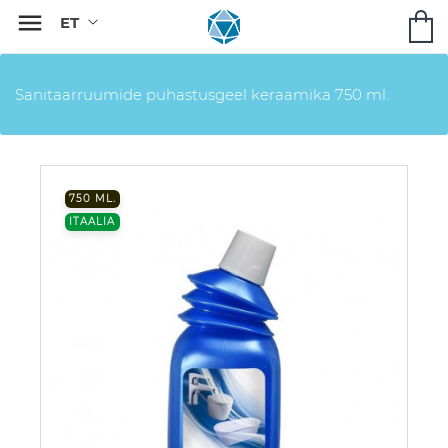

Sanitaarruumide puhastusgeel keraamika 750 ml.
750 ML.
ITAALIA