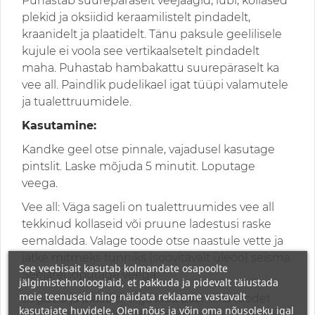
Puhastab suurepäraselt veejäägid, lubi, kollased
plekid ja oksiidid keraamilistelt pindadelt,
kraanidelt ja plaatidelt. Tänu paksule geelilisele
kujule ei voola see vertikaalsetelt pindadelt
maha. Puhastab hambakattu suurepäraselt ka
vee all. Paindlik pudelikael igat tüüpi valamutele
ja tualettruumidele.
Kasutamine:
Kandke geel otse pinnale, vajadusel kasutage
pintslit. Laske mõjuda 5 minutit. Loputage
veega.
Vee all: Väga sageli on tualettruumides vee all
tekkinud kollaseid või pruune ladestusi raske
eemaldada. Valage toode otse naastule vette ja
jätke mitmeks tunniks (soovitavalt üleöö) seisma.
See veebisait kasutab kolmandate osapoolte
Seejärel loputage veega.
jälgimistehnoloogiaid, et pakkuda ja pidevalt täiustada
meie teenuseid ning näidata reklaame vastavalt
Segistid ja plaadid: tilgutada paar tilka toodet
kasutajate huvidele. Olen nõus ja võin oma nõusoleku igal