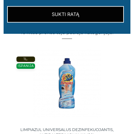
SUKTI RATĄ
16 kitos prekės toje pačioje kategorijoje:
1L.
ISPANIJA
LIMPIAZUL UNIVERSALUS DEZINFEKUOJANTIS,