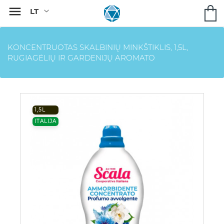

KONCENTRUOTAS SKALBINIŲ MINKŠTIKLIS, 1,5L,
RUGIAGĖLIŲ IR GARDENIJŲ AROMATO
1,5L
ITALIJA