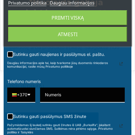
*Nuolaida galioja
Privatumo politika
Daugiau informacijos
Sudėtyje yra:
5-15% katijoninių aktyviųjų
apsipirkimams nuo 49 € !
paviršiaus medžiagų. Kiti komponentai: kvapai
PRIIMTI VISKĄ
(kumarinas, citroneliolis, geraniolis,
butifenilmetilpropionalis, linalolis).
ATMESTI
Įspėjimai:
prireikus kreipkitės į gydytoją, turėkite
pakuotę arba produkto etiketę. Saugokite nuo
Sutinku gauti naujienas ir pasiūlymus el. paštu.
vaikų.
Daugiau informacijos apie tai, kaip tvarkome jūsų duomenis rinkodaros
komunikacijai, rasite mūsų Privatumo politikoje
Telefono numeris
ATSILIEPIMAI
+370
Sutinku gauti pasiūlymus SMS žinute
PARAŠYKITE SAVO ATSILIEPIMĄ
Pažymėdamas šį laukelį sutinku gauti žinutes iš UAB „Burkalifa“, įskaitant
automatizuotai siunčiamas SMS. Sutikimas nėra pirkimo sąlyga. Privatumo
politika ir Taisyklės