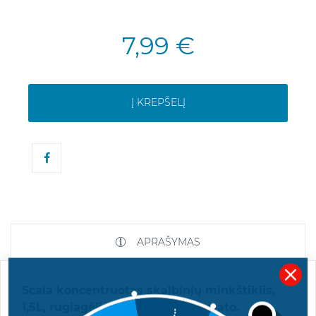
7,99 €
Į KREPŠELĮ
APRAŠYMAS
Scala koncentruotas skalbinių minkštiklis,
1,5L, rugiagėlių ir gardenijų aromato.