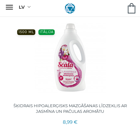

1500 ML
ITĀLIJA
ŠĶIDRAIS HIPOALERĢISKS MAZGĀŠANAS LĪDZEKLIS AR
JASMĪNA UN PAČULAS AROMĀTU
8,99 €