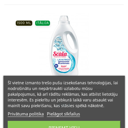
1500 ML
ITĀLIJA
Šī vietne izmanto trešo pušu izsekošanas tehnoloģijas, lai
nodrošinātu un nepārtraukti uzlabotu mūsu
ŠĶIDRAIS MAZGĀŠANAS LĪDZEKLIS AR SODU
pakalpojumus, kā arī rādītu reklāmas, kas atbilst lietotāju
interesēm. Es piekrītu un jebkurā laikā varu atsaukt vai
8,99 €
mainīt savu piekrišanu, kas stāsies spēkā nākotnē.
Privātuma politika
Pielāgot sīkfailus
PIEŅEMT VISU