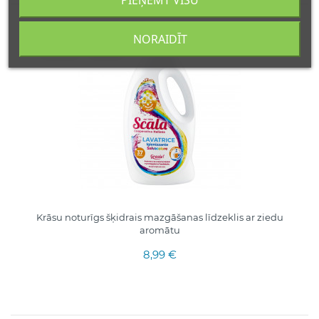
NORAIDĪT
1500 ML
ITĀLIJA
Krāsu noturīgs šķidrais mazgāšanas līdzeklis ar ziedu
aromātu
8,99 €