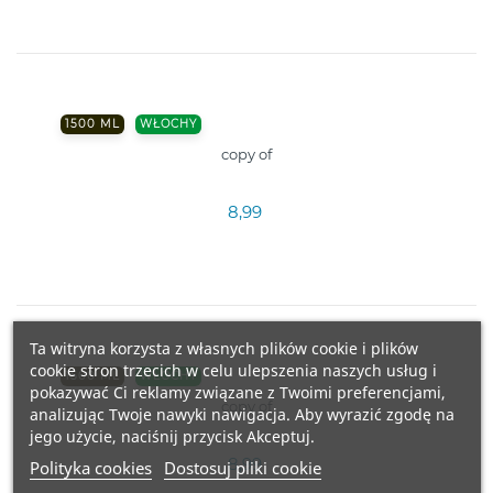
1500 ML
WŁOCHY
copy of
8,99
Ta witryna korzysta z własnych plików cookie i plików
cookie stron trzecich w celu ulepszenia naszych usług i
1500 ML
WŁOCHY
pokazywać Ci reklamy związane z Twoimi preferencjami,
copy of
analizując Twoje nawyki nawigacja. Aby wyrazić zgodę na
jego użycie, naciśnij przycisk Akceptuj.
8,99
Polityka cookies
Dostosuj pliki cookie