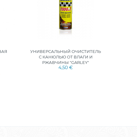
ВАЯ
УНИВЕРСАЛЬНЫЙ ОЧИСТИТЕЛЬ
КО
С КАНЮЛЬЮ ОТ ВЛАГИ И
СРЕДС
РЖАВЧИНЫ "GARLEY"
DONA
4,50 €