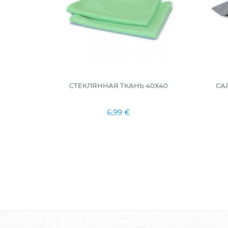
IS BLUE
СТЕКЛЯННАЯ ТКАНЬ 40X40
СА
ML
6,99 €