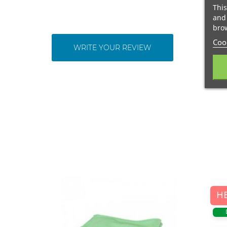
This
and 
brow
Cook
WRITE YOUR REVIEW
Н