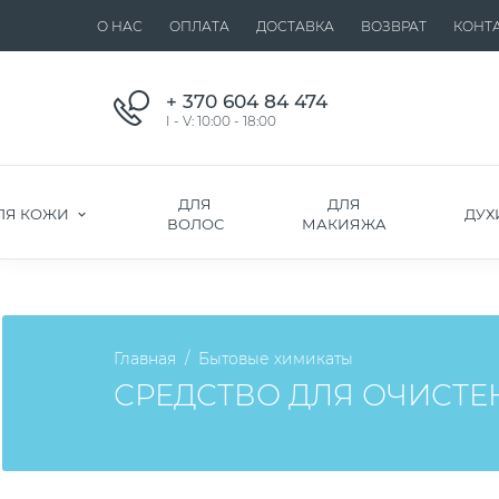
О НАС
ОПЛАТА
ДОСТАВКА
ВОЗВРАТ
КОНТ
+ 370 604 84 474
I - V: 10:00 - 18:00
ДЛЯ
ДЛЯ
ЛЯ КОЖИ
ДУХ
ВОЛОС
МАКИЯЖА
Главная
Бытовые химикаты
СРЕДСТВО ДЛЯ ОЧИСТЕНИ