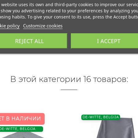
 website uses its own and third-party cookies to improve our servi
show you advertising related to your preferences by analyzing yo
sing habits. To give your consent to its use, press the Accept butt
ie policy
Customize cookies
REJECT ALL
I ACCEPT
В этой категории 16 товаров:
DE-WITTE, BELGIJA
ЕТ В НАЛИЧИИ
DE-WITTE, BELGIJA