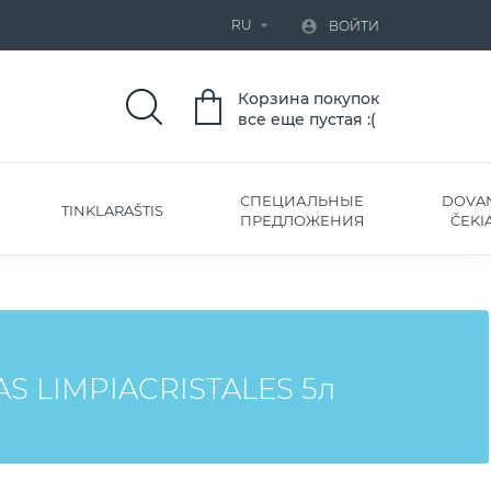
RU


ВОЙТИ
Корзина покупок
все еще пустая :(
СПЕЦИАЛЬНЫЕ
DOVA
TINKLARAŠTIS
ПРЕДЛОЖЕНИЯ
ČEKIA
 LIMPIACRISTALES 5л