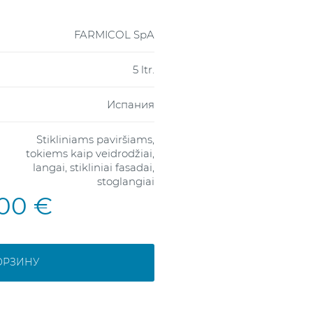
FARMICOL SpA
5 ltr.
Испания
Stikliniams paviršiams,
tokiems kaip veidrodžiai,
langai, stikliniai fasadai,
stoglangiai
,00 €
ОРЗИНУ