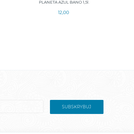
PLANETA AZUL BANO 1,5l.
LAS 3 
12,00
SUBSKRYBUJ