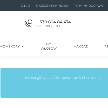
O NAS
SPOSOBY PŁATNOŚCI
TERMINY DOSTAWY
+ 370 604 84 474
I - V: 10:00 - 18:00
DO
ACJA SKÓRY
MAKIJAŻ
P
WŁOSÓW
Strona główna
Domowe środki chemiczne