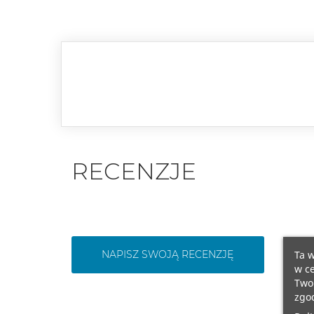
RECENZJE
Ta w
NAPISZ SWOJĄ RECENZJĘ
w ce
Twoi
zgod