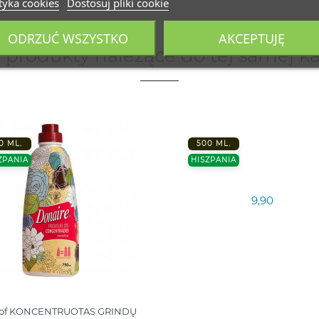
tyka cookies
Dostosuj pliki cookie
ODRZUĆ WSZYSTKO
AKCEPTUJĘ
 produkty należące do tej samej ka
0 ML.
500 ML.
ZPANIA
HISZPANIA
9,90
 of KONCENTRUOTAS GRINDŲ