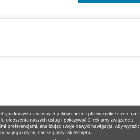
itryna korzysta z własnych plików cookie i plików cookie stron trzec
lu ulepszenia naszych usług i pokazywać Ci reklamy związane z
mi preferencjami, analizując Twoje nawyki nawigacja. Aby wyrazić
ę na jego użycie, naciśnij przycisk Akceptuj.