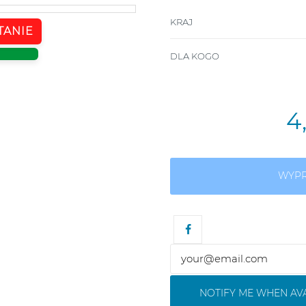
KRAJ
TANIE
DLA KOGO
4
WYP
NOTIFY ME WHEN AV