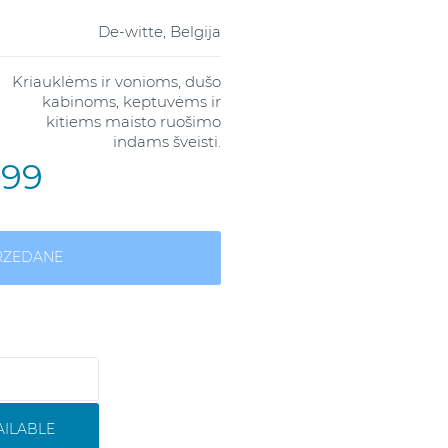
De-witte, Belgija
Kriauklėms ir vonioms, dušo
kabinoms, keptuvėms ir
kitiems maisto ruošimo
indams šveisti.
,99
RZEDANE
AILABLE