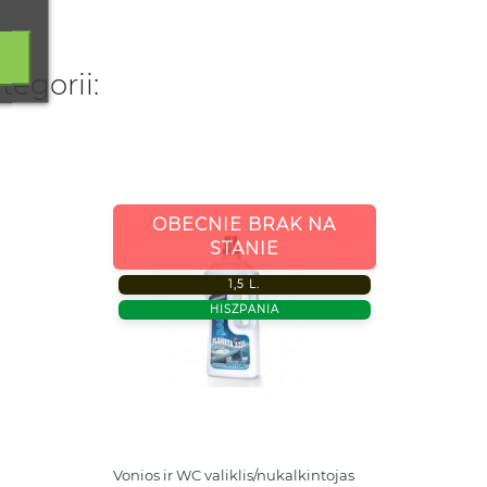
tegorii:
750 M
OBECNIE BRAK NA
HISZPA
STANIE
1,5 L.
HISZPANIA
Vonios ir WC valiklis/nukalkintojas
UNIVER