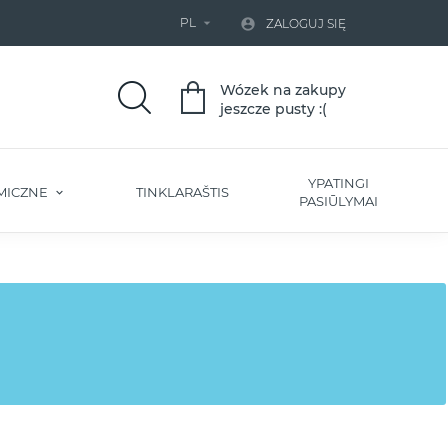
PL


ZALOGUJ SIĘ
Wózek na zakupy
jeszcze pusty :(
YPATINGI
MICZNE
TINKLARAŠTIS
PASIŪLYMAI