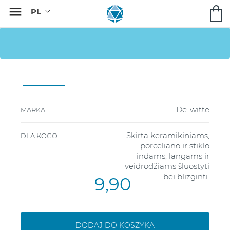

De-witte
MARKA
Skirta keramikiniams,
DLA KOGO
porceliano ir stiklo
indams, langams ir
veidrodžiams šluostyti
bei blizginti.
9,90
DODAJ DO KOSZYKA