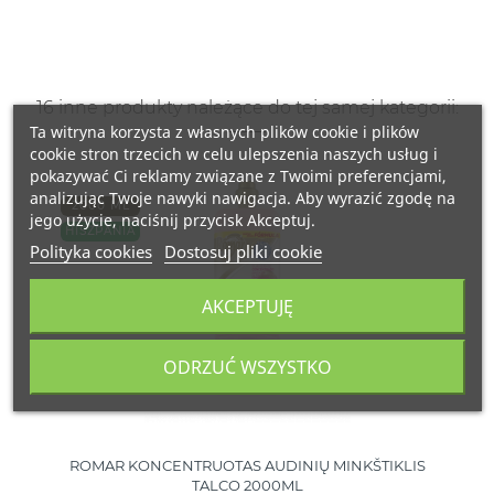
16 inne produkty należące do tej samej kategorii:
Ta witryna korzysta z własnych plików cookie i plików
cookie stron trzecich w celu ulepszenia naszych usług i
pokazywać Ci reklamy związane z Twoimi preferencjami,
analizując Twoje nawyki nawigacja. Aby wyrazić zgodę na
2000 ML
jego użycie, naciśnij przycisk Akceptuj.
HISZPANIA
Polityka cookies
Dostosuj pliki cookie
AKCEPTUJĘ
ODRZUĆ WSZYSTKO
ROMAR KONCENTRUOTAS AUDINIŲ MINKŠTIKLIS
TALCO 2000ML