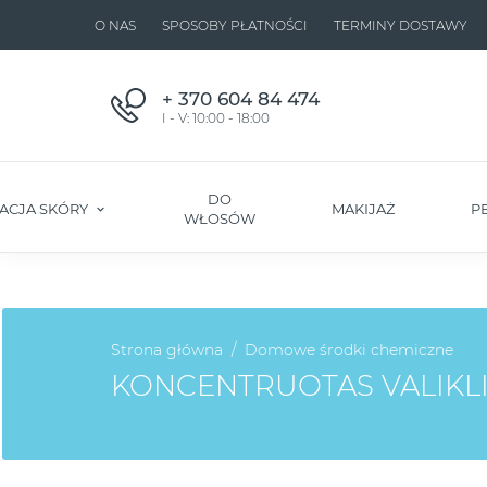
O NAS
SPOSOBY PŁATNOŚCI
TERMINY DOSTAWY
+ 370 604 84 474
I - V: 10:00 - 18:00
DO
ACJA SKÓRY
MAKIJAŻ
P
WŁOSÓW
Strona główna
Domowe środki chemiczne
KONCENTRUOTAS VALIKLI