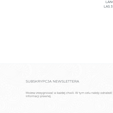
VALIKLIS
LAN
0 ML
LAS 
SUBSKRYPCJA NEWSLETTERA
Możesz zrezygnować w każdej chwili. W tym celu należy odnaleźć 
informacji prawnej.