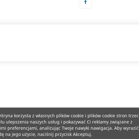
itryna korzysta z własnych plików cookie i plików cookie stron trzec
lu ulepszenia naszych usług i pokazywać Ci reklamy związane z
mi preferencjami, analizując Twoje nawyki nawigacja. Aby wyrazić
ę na jego użycie, naciśnij przycisk Akceptuj.