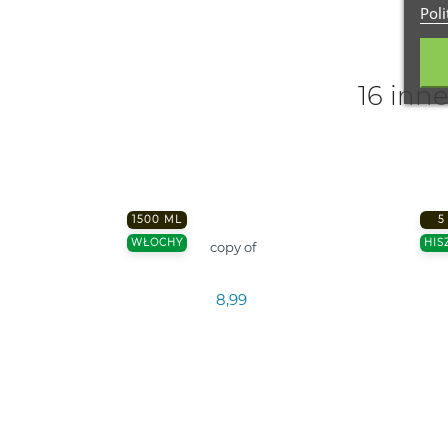
Poli
16 inne
1500 ML
5
WŁOCHY
HIS
copy of
8,99