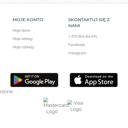
MOJE KONTO
SKONTAKTUJ SIĘ Z
NAMI
Moje dane
+ 370 604 84 474
Moje adresy
Facebook
Moje rozkazy
Instagram
zeżone.