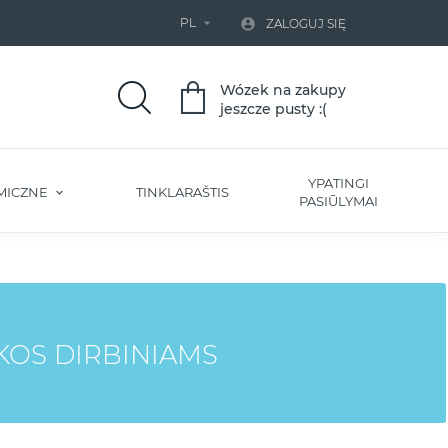
PL


ZALOGUJ SIĘ
Wózek na zakupy
jeszcze pusty :(
YPATINGI
MICZNE
TINKLARAŠTIS
PASIŪLYMAI
KOS DIRBINIAMS