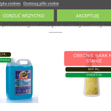
tyka cookies
Dostosuj pliki cookie
ODRZUĆ WSZYSTKO
AKCEPTUJĘ
 produkty należące do tej samej ka
 LTR.
OBECNIE BRAK 
ZPANIA
STANIE
600 ML.
VOKIETIJA