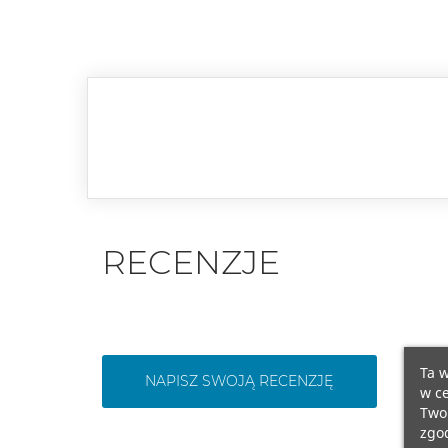
RECENZJE
Ta w
NAPISZ SWOJĄ RECENZJĘ
w ce
Twoi
zgod