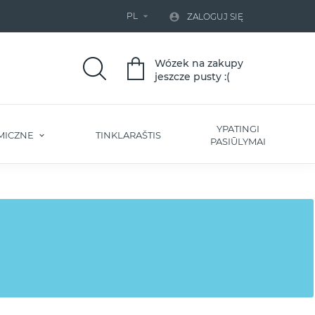
PL


ZALOGUJ SIĘ
Wózek na zakupy
jeszcze pusty :(
YPATINGI
MICZNE
TINKLARAŠTIS
PASIŪLYMAI