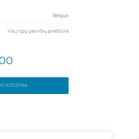
Belgija
Visų tipų paviršių priežiūra
,00
DO KOSZYKA