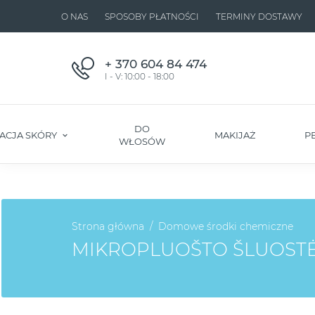
O NAS
SPOSOBY PŁATNOŚCI
TERMINY DOSTAWY
+ 370 604 84 474
I - V: 10:00 - 18:00
DO
ACJA SKÓRY
MAKIJAŻ
P
WŁOSÓW
Strona główna
Domowe środki chemiczne
MIKROPLUOŠTO ŠLUOSTĖ