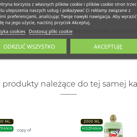
itryna korzysta z własnych plików cookie i plików cookie stron trzec
lu ulepszenia naszych usług i pokazywać Ci reklamy związane z
mi preferencjami, analizując Twoje nawyki nawigacja. Aby wyrazić
ERA
ę na jego użycie, naciśnij przycisk Akceptuj.
tyka cookies
Dostosuj pliki cookie
aiktas , ilgai tarnauja ir labai kokybiškai nuvalo vandens p
ODRZUĆ WSZYSTKO
AKCEPTUJĘ
 produkty należące do tej samej ka
00 ML
2000 ML
ZPANIA
HISZPANIA
copy of