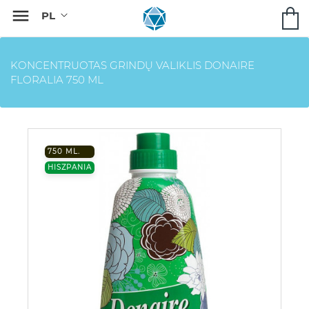

KONCENTRUOTAS GRINDŲ VALIKLIS DONAIRE
FLORALIA 750 ML
750 ML.
HISZPANIA