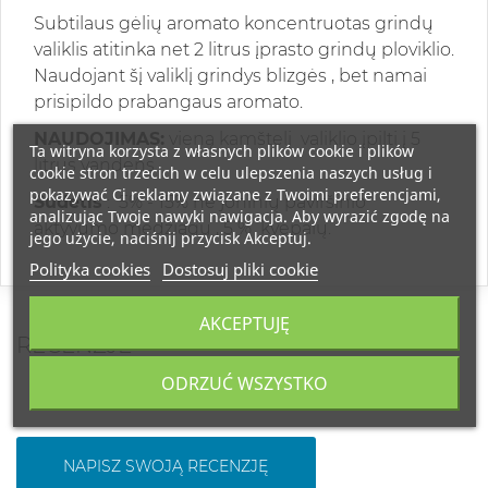
Subtilaus gėlių aromato koncentruotas grindų
valiklis atitinka net 2 litrus įprasto grindų ploviklio.
Naudojant šį valiklį grindys blizgės , bet namai
prisipildo prabangaus aromato.
NAUDOJIMAS:
vieną kamštelį valiklio įpilti į 5
Ta witryna korzysta z własnych plików cookie i plików
litrus vandens.
cookie stron trzecich w celu ulepszenia naszych usług i
pokazywać Ci reklamy związane z Twoimi preferencjami,
Sudėtis
: 5% - 15% ne joninių paviršinio
analizując Twoje nawyki nawigacja. Aby wyrazić zgodę na
aktyvumo medžiagų , 5 % kvepalų.
jego użycie, naciśnij przycisk Akceptuj.
Polityka cookies
Dostosuj pliki cookie
AKCEPTUJĘ
RECENZJE
ODRZUĆ WSZYSTKO
NAPISZ SWOJĄ RECENZJĘ