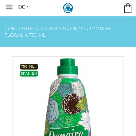

KONZENTRIERTER BODENREINIGER DONAIRE
FLORALIA 750 ML
750 ML.
SPANIEN