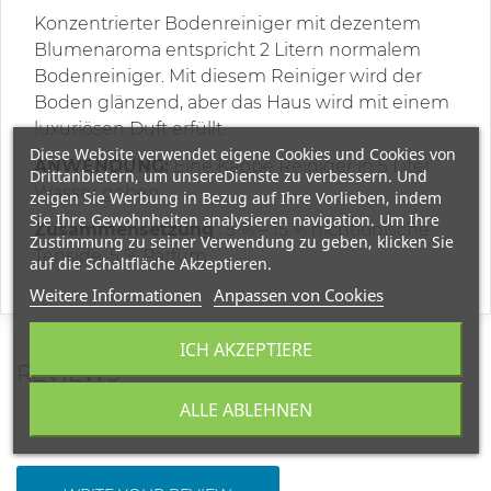
Konzentrierter Bodenreiniger mit dezentem
Blumenaroma entspricht 2 Litern normalem
Bodenreiniger. Mit diesem Reiniger wird der
Boden glänzend, aber das Haus wird mit einem
luxuriösen Duft erfüllt.
Diese Website verwendet eigene Cookies und Cookies von
ANWENDUNG:
Eine Kappe Reiniger in 5 Liter
Drittanbietern, um unsereDienste zu verbessern. Und
Wasser geben.
zeigen Sie Werbung in Bezug auf Ihre Vorlieben, indem
Sie Ihre Gewohnheiten analysieren navigation. Um Ihre
Zusammensetzung
: 5 % – 15 % nichtionische
Zustimmung zu seiner Verwendung zu geben, klicken Sie
Tenside, 5 % Parfüm.
auf die Schaltfläche Akzeptieren.
Weitere Informationen
Anpassen von Cookies
ICH AKZEPTIERE
REVIEWS
ALLE ABLEHNEN