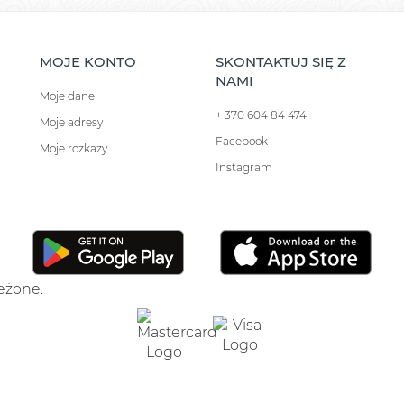
MOJE KONTO
SKONTAKTUJ SIĘ Z
NAMI
Moje dane
+ 370 604 84 474
Moje adresy
Facebook
Moje rozkazy
Instagram
zeżone.