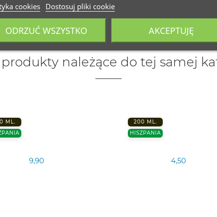
tyka cookies
Dostosuj pliki cookie
ODRZUĆ WSZYSTKO
AKCEPTUJĘ
 produkty należące do tej samej kat
0 ML.
200 ML.
ZPANIA
HISZPANIA
9,90
4,50