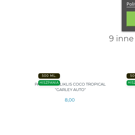
Poli
9 inne
500 ML.
50
HISZPANIA
HIS
 "GARLEY
PANELĖS VALIKLIS COCO TROPICAL
"GARLEY AUTO"
8,00