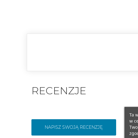
RECENZJE
Ta w
w ce
Twoi
NAPISZ SWOJĄ RECENZJĘ
zgod