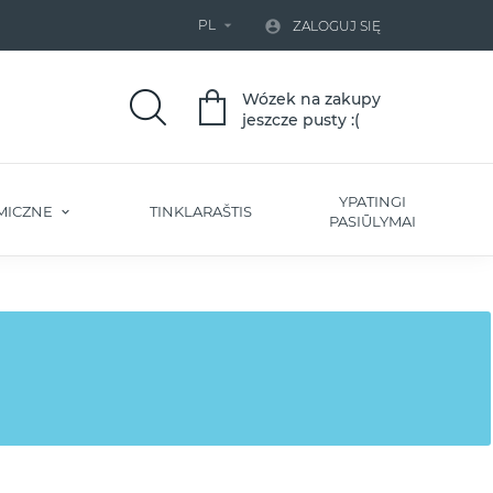
PL


ZALOGUJ SIĘ
Wózek na zakupy
jeszcze pusty :(
YPATINGI
MICZNE
TINKLARAŠTIS
PASIŪLYMAI