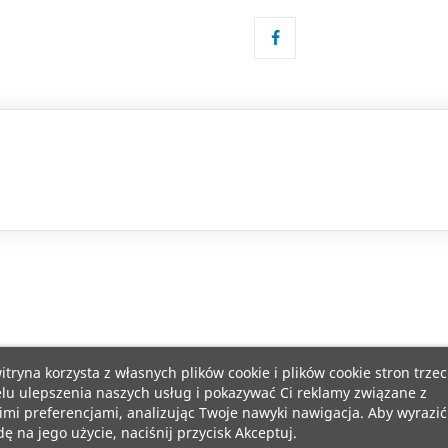
itryna korzysta z własnych plików cookie i plików cookie stron trzec
lu ulepszenia naszych usług i pokazywać Ci reklamy związane z
mi preferencjami, analizując Twoje nawyki nawigacja. Aby wyrazić
ę na jego użycie, naciśnij przycisk Akceptuj.