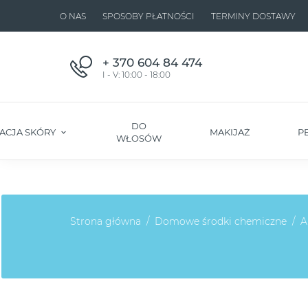
O NAS
SPOSOBY PŁATNOŚCI
TERMINY DOSTAWY
+ 370 604 84 474
I - V: 10:00 - 18:00
DO
ACJA SKÓRY
MAKIJAŻ
P
WŁOSÓW
Strona główna
Domowe środki chemiczne
A