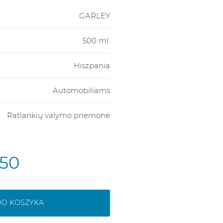
GARLEY
500 ml.
Hiszpania
Automobiliams
Ratlankių valymo priemonė
,50
DO KOSZYKA