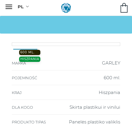

600 ML.
HISZPANIA
GARLEY
MARKA
600 ml.
POJEMNOŚĆ
Hiszpania
KRAJ
Skirta plastikui ir vinilui
DLA KOGO
Panelės plastiko valiklis
PRODUKTO TIPAS