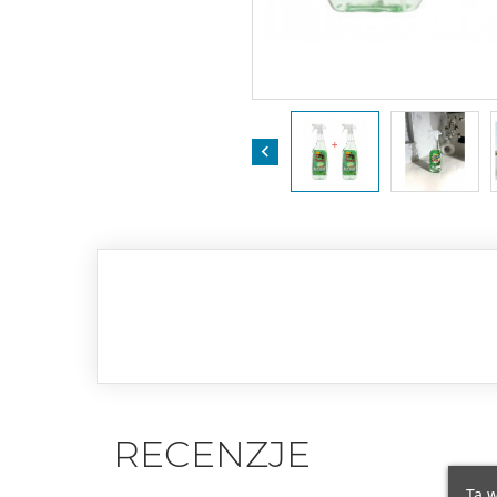

RECENZJE
Ta w