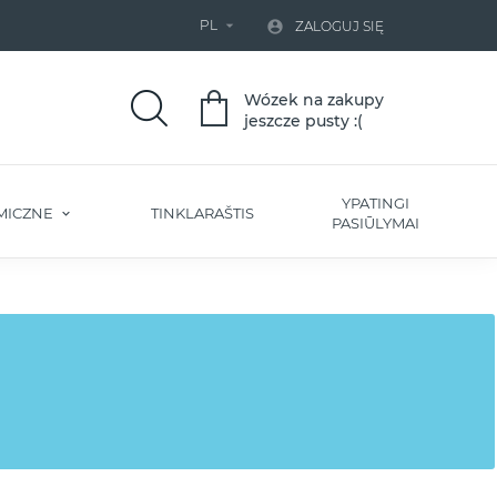
PL


ZALOGUJ SIĘ
Wózek na zakupy
jeszcze pusty :(
YPATINGI
MICZNE
TINKLARAŠTIS
PASIŪLYMAI