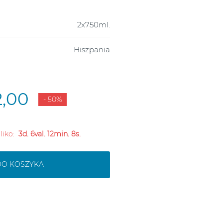
2x750ml.
Hiszpania
2,00
- 50%
 liko:
3d. 6val. 12min. 7s.
DO KOSZYKA