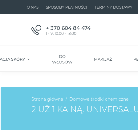
O NAS
SPOSOBY PŁATNOŚCI
TERMINY DOSTAWY
+ 370 604 84 474
I - V: 10:00 - 18:00
DO
ACJA SKÓRY
MAKIJAŻ
P
WŁOSÓW
Strona główna
Domowe środki chemiczne
2 UŽ 1 KAINĄ. UNIVERSAL