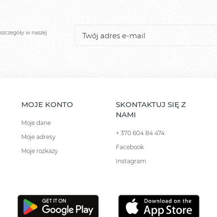
szczegóły w naszej
MOJE KONTO
SKONTAKTUJ SIĘ Z
NAMI
Moje dane
+ 370 604 84 474
Moje adresy
Facebook
Moje rozkazy
Instagram