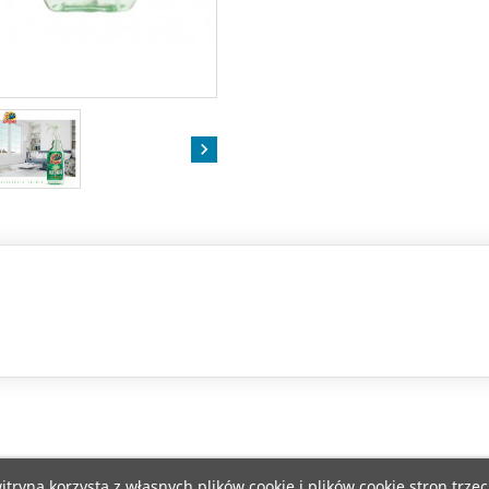

itryna korzysta z własnych plików cookie i plików cookie stron trzec