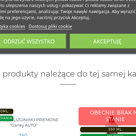
lu ulepszenia naszych usług i pokazywać Ci reklamy związane z
mi preferencjami, analizując Twoje nawyki nawigacja. Aby wyrazić
ę na jego użycie, naciśnij przycisk Akceptuj.
tyka cookies
Dostosuj pliki cookie
ODRZUĆ WSZYSTKO
AKCEPTUJĘ
 produkty należące do tej samej ka
00ML.
OBECNIE BRAK 
ZPANIA
STANIE
NGŲ BLIZGINIMO PRIEMONĖ
"Garley AUTO"
250 ML.
7,50