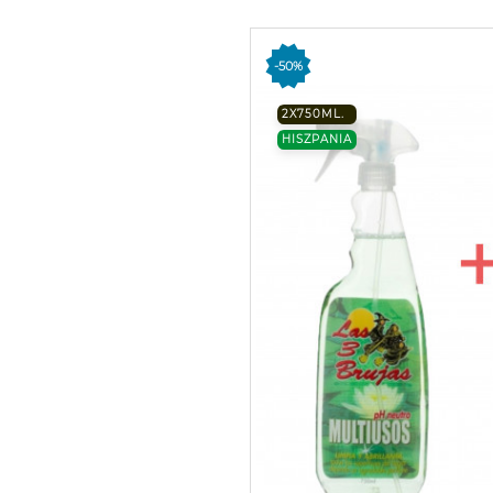
-50%
2X750ML.
HISZPANIA