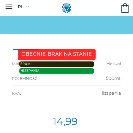

OBECNIE BRAK NA STANIE
Herbal
MARKA
500ML.
HISZPANIA
500ml.
POJEMNOŚĆ
Hiszpania
KRAJ
14,99