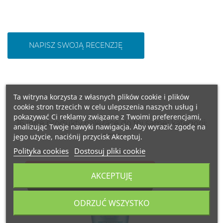
NAPISZ SWOJĄ RECENZJĘ
Ta witryna korzysta z własnych plików cookie i plików
cookie stron trzecich w celu ulepszenia naszych usług i
pokazywać Ci reklamy związane z Twoimi preferencjami,
16 inne produkty należące do tej samej kategorii:
analizując Twoje nawyki nawigacja. Aby wyrazić zgodę na
jego użycie, naciśnij przycisk Akceptuj.
Polityka cookies
Dostosuj pliki cookie
OBECNIE BRAK NA STANIE
AKCEPTUJĘ
500ML.
HISZPANIA
ODRZUĆ WSZYSTKO