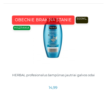
500ML.
OBECNIE BRAK NA STANIE
HISZPANIA
HERBAL profesionalus šampūnas jautriai galvos odai
14,99