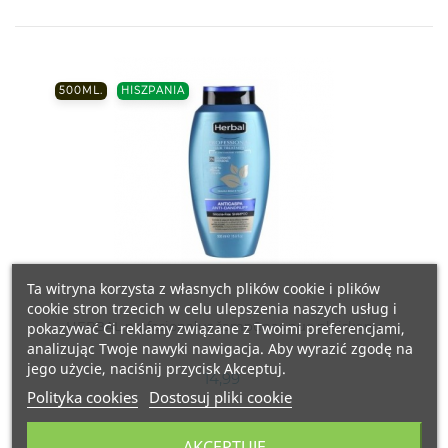
500ML.
HISZPANIA
Ta witryna korzysta z własnych plików cookie i plików
cookie stron trzecich w celu ulepszenia naszych usług i
HERBAL profesionalus šampūnas nuo pleiskanų
pokazywać Ci reklamy związane z Twoimi preferencjami,
analizując Twoje nawyki nawigacja. Aby wyrazić zgodę na
jego użycie, naciśnij przycisk Akceptuj.
14,99
Polityka cookies
Dostosuj pliki cookie
AKCEPTUJĘ