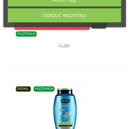
ODRZUĆ WSZYSTKO
500ML.
OBECNIE BRAK NA STANIE
HISZPANIA
14,99
500ML.
HISZPANIA