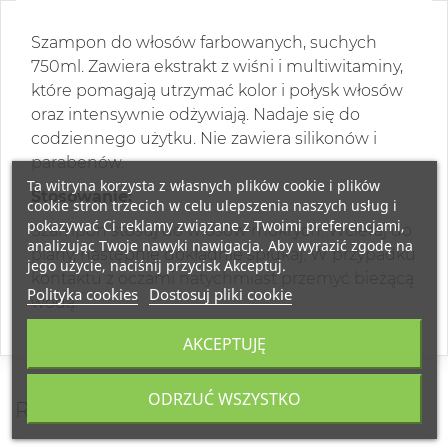
Szampon do włosów farbowanych, suchych
750ml. Zawiera ekstrakt z wiśni i multiwitaminy,
które pomagają utrzymać kolor i połysk włosów
oraz intensywnie odżywiają. Nadaje się do
codziennego użytku. Nie zawiera silikonów i
parabenów.
Ta witryna korzysta z własnych plików cookie i plików
Stosowanie:
cookie stron trzecich w celu ulepszenia naszych usług i
pokazywać Ci reklamy związane z Twoimi preferencjami,
Szampon stosuj do włosów mokrych. Wcieraj do
analizując Twoje nawyki nawigacja. Aby wyrazić zgodę na
piany, następnie dokładnie spłukaj. W przypadku
jego użycie, naciśnij przycisk Akceptuj.
kontaktu z oczami natychmiast przemyć bieżącą
Polityka cookies
Dostosuj pliki cookie
wodą.
AKCEPTUJĘ
ODRZUĆ WSZYSTKO
RECENZJE