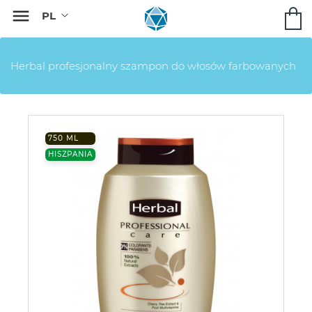

Herbal profesjonalny szampon do włosów farbowanych
750 ML
HISZPANIA