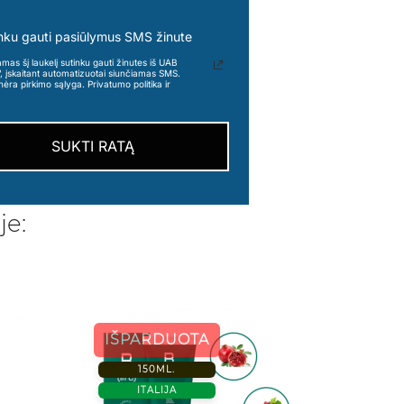
nku gauti pasiūlymus SMS žinute
s šį laukelį sutinku gauti žinutes iš UAB
“, įskaitant automatizuotai siunčiamas SMS.
nėra pirkimo sąlyga. Privatumo politika ir
SUKTI RATĄ
je:
750 M
IŠPARDUOTA
ISPANI
150ML.
ITALIJA