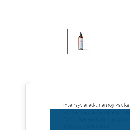
Intensyviai atkuriamoji kaukė
koncentracija. Be sulfatų. Kau
Formulėje esantys mango svies
drėgmę ir švelnumą.