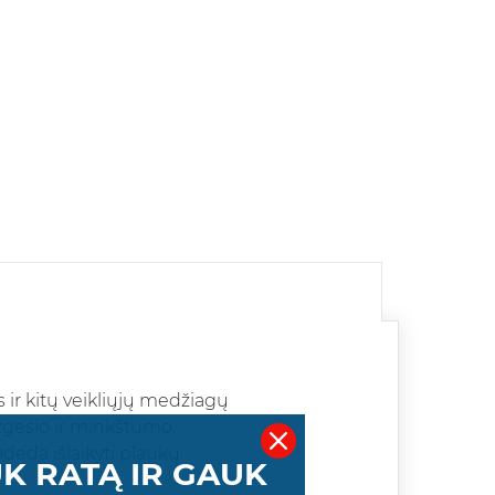
 ir kitų veikliųjų medžiagų
izgesio ir minkštumo.
deda išlaikyti plaukų
K RATĄ IR GAUK