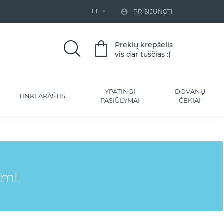
LT


PRISIJUNGTI
Prekių krepšelis
vis dar tuščias :(
YPATINGI
DOVANŲ
TINKLARAŠTIS
PASIŪLYMAI
ČEKIAI
0ml