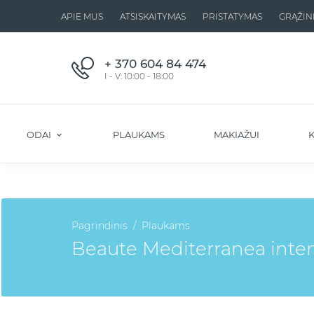
APIE MUS
ATSISKAITYMAS
PRISTATYMAS
GRĄŽIN
+ 370 604 84 474
I - V: 10:00 - 18:00
ODAI
PLAUKAMS
MAKIAŽUI
K
Pagrindinis
Plaukams
Beaute Mediterranea inten