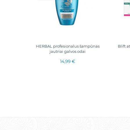
NAI UŽ 1
HERBAL profesionalus šampūnas
Blift 
jautriai galvos odai
14,99 €