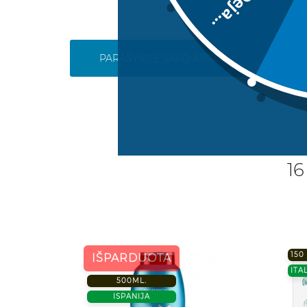
Deja...
PARAŠYKITE SAVO ATSILIEPIMĄ
16
150
IŠPARDUOTA
ITA
500ML.
ISPANIJA