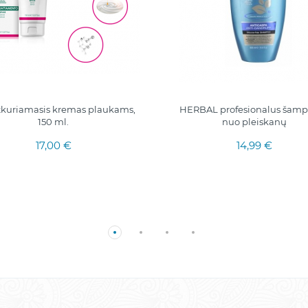
atkuriamasis kremas plaukams,
HERBAL profesionalus šam
150 ml.
nuo pleiskanų
17,00 €
14,99 €