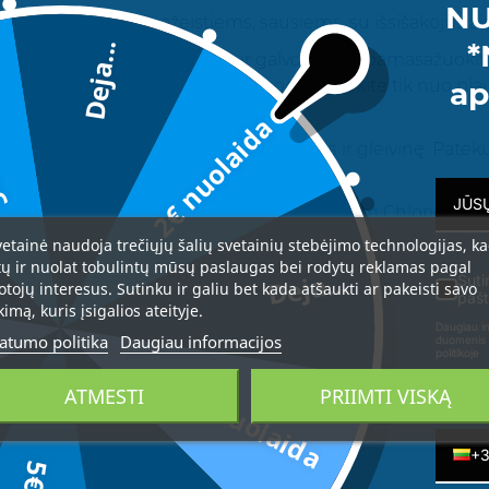
NU
č lūžinėjantiems, pažeistiems, sausiems, su išsišakojusiai
*
Deja...
ant šlapių, išplautų plaukų ir galvos odos, pamasažuokite 
da
ap
te vandeniu. Turint riebią galvos odą - tepkite tik nuo pla
2€ nuolaida
jimui. Nenuryti. Venkite patekimo į akis ir gleivinę. Pateku
asiekiamoje vietoje.
 Cetearyl Alcohol, Propanediol, Cetrimonium Chloride, C15
ermum Parkii (Shea Butter), Panthenol, Mangifera Indic
vetainė naudoja trečiųjų šalių svetainių stebėjimo technologijas, k
opherol, Hydroxyethylcellulose, Alcohol Denat., Cellulose,
tų ir nuolat tobulintų mūsų paslaugas bei rodytų reklamas pagal
Deja...
Suti
otojų interesus. Sutinku ir galiu bet kada atšaukti ar pakeisti savo
enzoate, Parfum (Fragrance)
pašt
kimą, kuris įsigalios ateityje.
Daugiau in
atumo politika
Daugiau informacijos
duomenis 
politikoje
3€ nuolaida
ATMESTI
PRIIMTI VISKĄ
Telefon
+