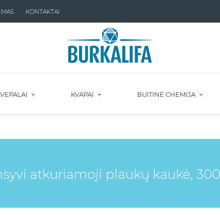
IMAS
KONTAKTAI
VEPALAI
KVAPAI
BUITINĖ CHEMIJA
syvi atkuriamoji plaukų kaukė, 30