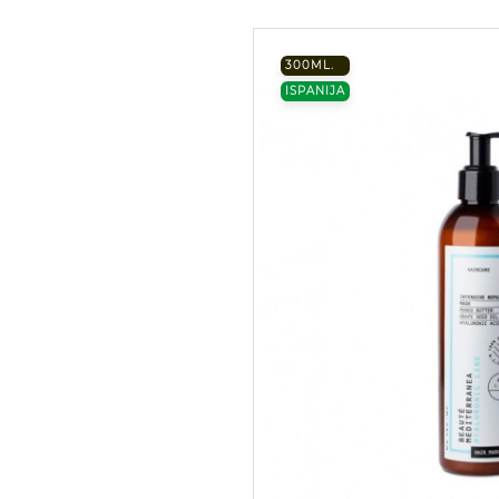
300ML.
ISPANIJA