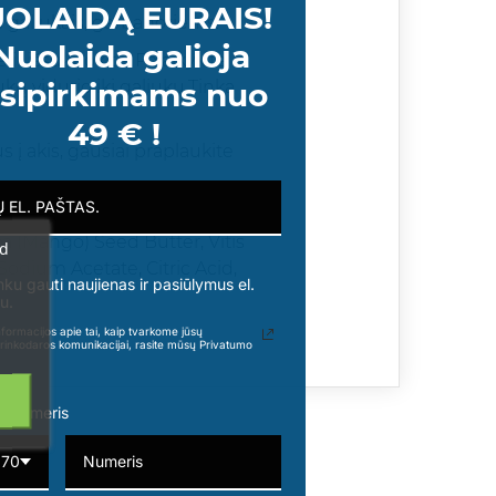
OLAIDĄ EURAIS!
s galiukais, garbanotiems.
Nuolaida galioja
ir iššukuokite. Palaikykite
sipirkimams nuo
ukų vidurio iki galiukų.Tinka
49 € !
s į akis, gausiai praplaukite
-19 Alkane, Isopropyl Alcohol,
a (Mango) Seed Butter, Vitis
ad
 Sodium Acetate, Citric Acid,
nku gauti naujienas ir pasiūlymus el.
u.
formacijos apie tai, kaip tvarkome jūsų
rinkodaros komunikacijai, rasite mūsų Privatumo
o numeris
370