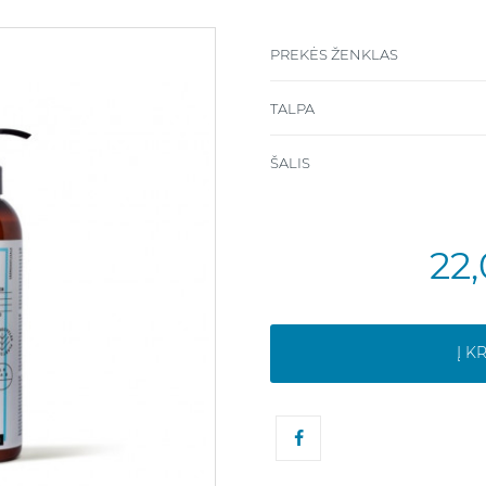
PREKĖS ŽENKLAS
TALPA
ŠALIS
22
Į K