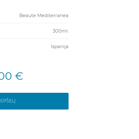
Beaute Mediterranea
300ml.
Ispanija
,00 €
REPŠELĮ