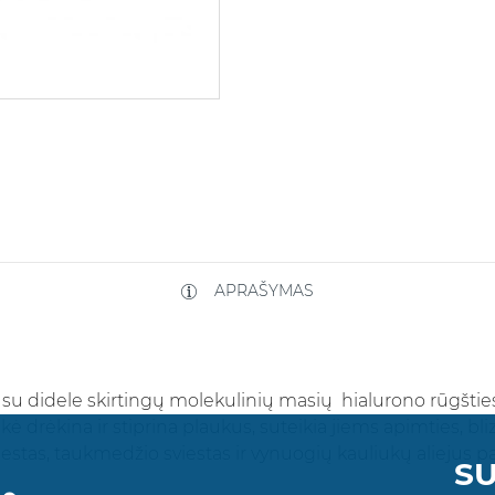
APRAŠYMAS
 su didele skirtingų molekulinių masių hialurono rūgšties
kė drėkina ir stiprina plaukus, suteikia jiems apimties, bl
tas, taukmedžio sviestas ir vynuogių kauliukų aliejus pa
SU