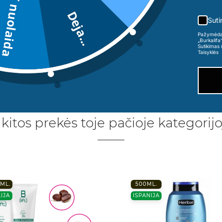
5€ nuolaida
Deja...
Suti
Pažymėdama
„Burkalifa
Sutikimas 
Taisyklės
 kitos prekės toje pačioje kategorijo
 ML.
500ML.
LIJA
ISPANIJA