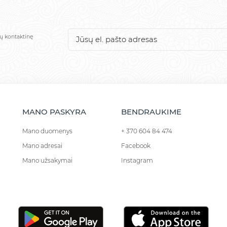
sų kontaktinę
MANO PASKYRA
BENDRAUKIME
Mano duomenys
+ 370 604 84 474
Mano adresai
Facebook
Mano užsakymai
Instagram