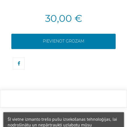
30,00 €
PIEVIENOT GROZAM
Šī vietne izmanto trešo pušu izsekošanas tehnoloģijas, lai
REVIEWS
nodrošinātu un nepārtraukti uzlabotu mūsu