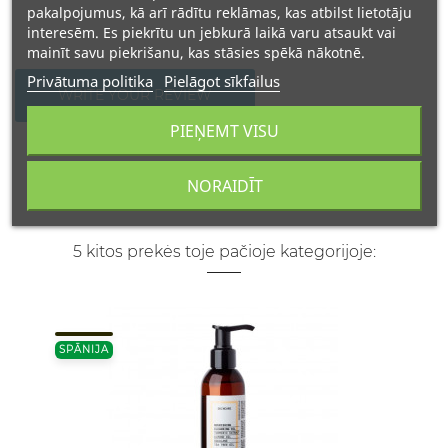
pakalpojumus, kā arī rādītu reklāmas, kas atbilst lietotāju
interesēm. Es piekrītu un jebkurā laikā varu atsaukt vai
mainīt savu piekrišanu, kas stāsies spēkā nākotnē.
Privātuma politika
Pielāgot sīkfailus
WRITE YOUR REVIEW
PIEŅEMT VISU
NORAIDĪT
5 kitos prekės toje pačioje kategorijoje:
SPĀNIJA