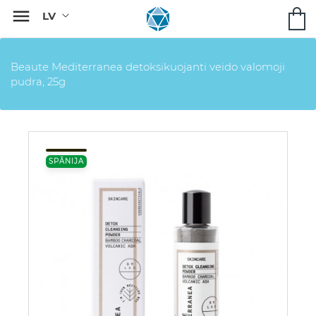

Beaute Mediterranea detoksikuojanti veido valomoji
pudra, 25g
SPĀNIJA