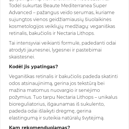
Todėl sukurtas Beaute Mediterranea Super
Advanced – pažangus veido serumas, kuriame
sujungtos vienos geidžiamiausių šiuolaikinės
kosmetologijos veikliųjų medžiagų: veganiškas
retinalis, bakučiolis ir Nectaria Lithops.
Tai intensyviai veikianti formulė, padedanti odai
atrodyti jaunesnei, lygesnei ir pastebimai
skaistesnei.
Kodėl jis ypatingas?
Veganiškas retinalis ir bakučiolis padeda skatinti
odos atsinaujinimą, gerina jos tekstūrą bei
mažina matomus nuovargio ir senėjimo
požymius. Tuo tarpu Nectaria Lithops – unikalus
bioreguliatorius, išgaunamas iš sukulento,
padeda odai išlaikyti drėgmę, gerina
elastingumą ir suteikia natūralų švytėjimą.
Kam rekomenduojamas?