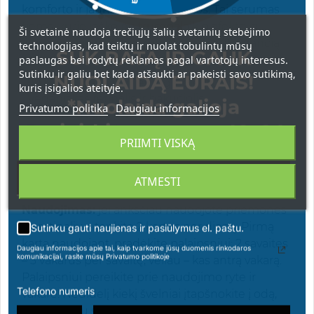
komforto ir jaunatviškos energijos. Tai serumas
tiems, kurie ieško ne trumpalaikio efekto, o
Ši svetainė naudoja trečiųjų šalių svetainių stebėjimo
ilgalaikės investicijos į gražią, sveikai atrodančią
technologijas, kad teiktų ir nuolat tobulintų mūsų
SUK RATĄ IR GAUK
paslaugas bei rodytų reklamas pagal vartotojų interesus.
odą.
Sutinku ir galiu bet kada atšaukti ar pakeisti savo sutikimą,
NUOLAIDĄ EURAIS!
99 % natūralios kilmės ingredientų
kuris įsigalios ateityje.
Veganiškas retinalis ir bakučiolis
*Nuolaida galioja
Privatumo politika
Daugiau informacijos
Nekomedogeninė formulė
apsipirkimams nuo 49 € !
Tinka visiems odos tipams
PRIIMTI VISKĄ
Beaute Mediterranea Super Advanced – kai
norisi, kad veidrodis kasdien rodytų skaistesnę,
ATMESTI
stangresnę ir jaunesnę odos versiją.
Naudojimas:
jei anksčiau naudojote priemones
su retinaliu – tepkite 2 kartus per dieną. Pirmą
Sutinku gauti naujienas ir pasiūlymus el. paštu.
kartą naudojant, pradėkite palaipsniui: 2 savaites
Daugiau informacijos apie tai, kaip tvarkome jūsų duomenis rinkodaros
komunikacijai, rasite mūsų Privatumo politikoje
– 3 vakarus per savaitę, vėliau – kas antrą vakarą.
Palaipsniui pereikite prie naudojimo ryte ir
Telefono numeris
vakare. Nedidelį kiekį švelniai įtapšnokite į odą,
venkite akių srities.