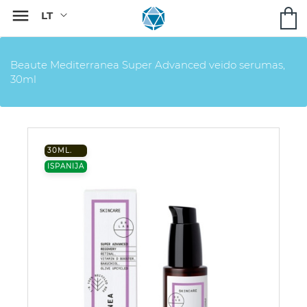

Beaute Mediterranea Super Advanced veido serumas,
30ml
30ML.
ISPANIJA