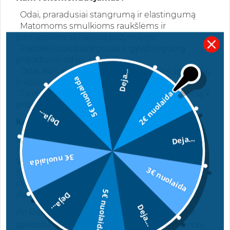
Odai, praradusiai stangrumą ir elastingumą
Matomoms smulkioms raukšlėms ir
pirmiesiems senėjimo požymiams
Papilkėjusiai, pavargusiai ir gyvybingumą
praradusiai odai
Odai, kuri kasdien susiduria su saulės spindulių
Deja...
5€ nuolaida
ir aplinkos taršos poveikiu
2€ nuolaida
Tiems, kurie nori išlaikyti jaunatvišką, švytinčią ir
prižiūrėtą odos išvaizdą
Deja...
Koks poveikis?
Deja...
Oda tampa lygesnė ir švelnesnė
Pagerėja odos stangrumas ir elastingumas
3€ nuolaida
Veidas atrodo skaistesnis ir gyvybingesnis
3€ nuolaida
Sumažėja nuovargio požymių matomumas
Oda atrodo pailsėjusi, gaivi ir puoselėta
5€ nuolaida
Deja...
Padeda kovoti su priešlaikiniu odos senėjimu
Deja...
Po kiekvieno naudojimo oda pasitinka dieną
gaivesnė, o ilgainiui įgauna daugiau švytėjimo,