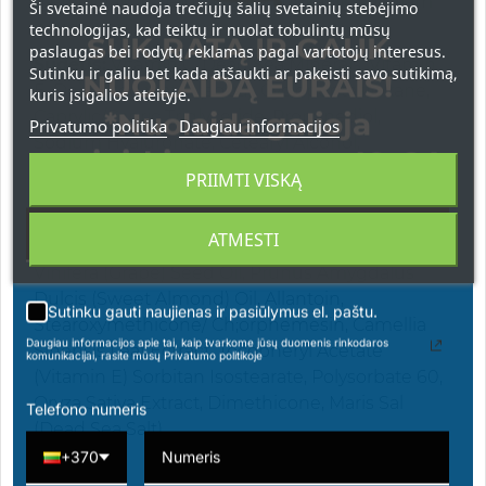
dieninį/naktinį veido kremą. Tinka tik išoriniam
Ši svetainė naudoja trečiųjų šalių svetainių stebėjimo
naudojimui.
technologijas, kad teiktų ir nuolat tobulintų mūsų
SUK RATĄ IR GAUK
paslaugas bei rodytų reklamas pagal vartotojų interesus.
Sudėtis:
Vitamin C, Dead Sea Minerals, Vitamin
Sutinku ir galiu bet kada atšaukti ar pakeisti savo sutikimą,
NUOLAIDĄ EURAIS!
E, Deionized water (aqua), Cyclopentasiloxane,
kuris įsigalios ateityje.
*Nuolaida galioja
Caprylic/Capric Triglyceride, Propanediol,
Privatumo politika
Daugiau informacijos
Sodium Hyaluronate, Cetearyl Alcohol,
apsipirkimams nuo 49 € !
Hydroxyethyl Acrylate/ Sodium Acryloyldimethyl
PRIIMTI VISKĄ
Taurate Copolymer, Phenoxyethanol, Fragrance
(Parfum), Glyeryl Stearate, Cetearyl Glucoside,
ATMESTI
Butyrospermum Parkii(Shea Butter), Vitis
Vinifera (Grape) Seed Oil, Prunus Amygdalus
Dulcis (Sweet Almond) Oil, Allantoin,
Sutinku gauti naujienas ir pasiūlymus el. paštu.
Stearoxymethicone/ Ch;orphemesin, Camellia
Daugiau informacijos apie tai, kaip tvarkome jūsų duomenis rinkodaros
Sinensis Leaf Ectract, Tocopheryl Acetate
komunikacijai, rasite mūsų Privatumo politikoje
(Vitamin E) Sorbitan Isostearate, Polysorbate 60,
Oryza Sativa Extract, Dimethicone, Maris Sal
Telefono numeris
(Dead Sea Salt).
+370