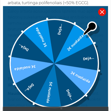
arbata, turtinga polifenoliais (<50% EGCG).
Žalioji arbata apsaugo odos ląsteles nuo aplinkos
faktorių sukeliamos žalos, veikia antibakteriškai,
ramina sudirgusią ir raustančią odą. Serumas
Deja...
5€ nuolaida
praturtintas Negyvosios jūros mineralais,
taukmedžio sviestu, natūraliais augaliniais aliejais
2€ nuolaida
ir aktyvia hialurono rūgštimi. Novatoriška formulė
Deja...
skatina ląstelių atsinaujinimą, pastebimas
padidėjęs odos gyvybingumas. Poveikis panašus
Deja...
į vitaminų mezoterapiją. Drėkina, ramina ir
atgaivina odą, atstato odos hidro lipidinį balansą,
3€ nuolaida
veikia antibakteriškai.
3€ nuolaida
TINKA JAUTRIAI, SUDIRGUSIAI, RAUSTANČIAI
5€ nuolaida
Deja...
IR PROBLEMINEI ODAI.
Deja...
Naudojimas:
naudokite 2 kartus per dieną ant
švarios veido ir kaklo odos, švelniai įmasažuokite.
Serumui susigėrus, naudokite Green Tea