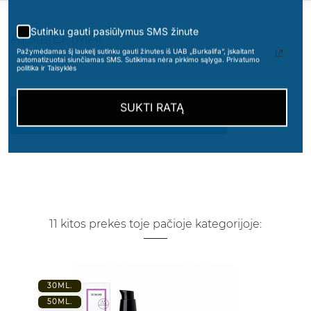
Sutinku gauti pasiūlymus SMS žinute
ATSILIEPIMAI
Pažymėdamas šį laukelį sutinku gauti žinutes iš UAB „Burkalifa“, įskaitant
automatizuotai siunčiamas SMS. Sutikimas nėra pirkimo sąlyga. Privatumo
politika ir Taisyklės
SUKTI RATĄ
PARAŠYKITE SAVO ATSILIEPIMĄ
11 kitos prekės toje pačioje kategorijoje:
30ML.
50ML.