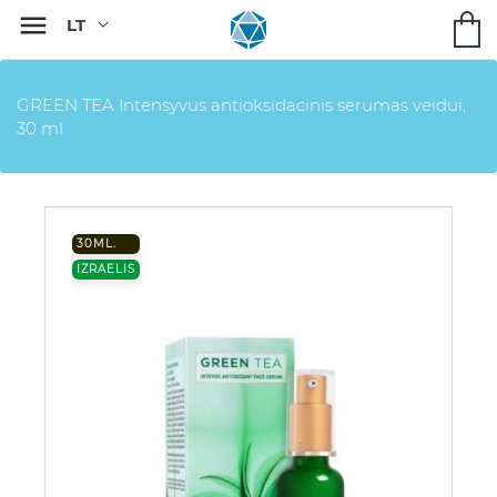

GREEN TEA Intensyvus antioksidacinis serumas veidui,
30 ml
30ML.
IZRAELIS