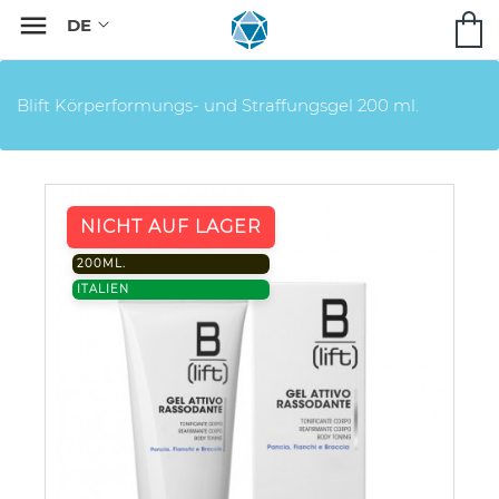

Blift Körperformungs- und Straffungsgel 200 ml.
NICHT AUF LAGER
200ML.
ITALIEN