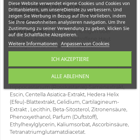
Diese Website verwendet eigene Cookies und Cookies von
Thermalwasser ist reich an
Drittanbietern, um unsereDienste zu verbessern. Und
mineralisierenden Calcium- und
zeigen Sie Werbung in Bezug auf Ihre Vorlieben, indem
Magnesiumsalzen
Sie Ihre Gewohnheiten analysieren navigation. Um Ihre
Zustimmung zu seiner Verwendung zu geben, klicken Sie
ANWENDUNG:
Auf die von fettigen oder
auf die Schaltfläche Akzeptieren.
flüssigen Ablagerungen betroffene Haut
Weitere Informationen
Anpassen von Cookies
auftragen und von unten nach oben
einmassieren, bis es vollständig eingezogen ist.
ICH AKZEPTIERE
ZUSAMMENSETZUNG
(INCI): Aqua (Wasser),
Meersalz, Glycerin, Hydroxyethylcellulose,
ALLE ABLEHNEN
Menthol, Bentonit, Kaolin, Aesculus
Hippocastanum (Rosskastanie)-Samenextrakt,
Escin, Centella Asiatica-Extrakt, Hedera Helix
(Efeu)-Blattextrakt, Gelidium, Cartilagineum-
Extrakt , Lecithin, Beta-Sitosterol, Zitronensäure,
Phenoxyethanol, Parfum (Duftstoff),
Ethylhexylglycerin, Kaliumsorbat, Ascorbinsäure,
Tetranatriumglutamatdiacetat.