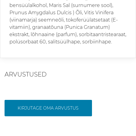
bensüülalkohol, Maris Sal (surnumere sool),
Prunus Amygdalus Dulcis ) Õli, Vitis Vinifera
(viinamarja) seemneõli, tokoferüülatsetaat (E-
vitamiin), granaatõuna (Punica Granatum)
ekstrakt, lõhnaaine (parfum), sorbitaantristearaat,
polüsorbaat 60, salitsüülhape, sorbiinhape.
ARVUSTUSED
KIRJUTAGE OMA ARVUSTUS