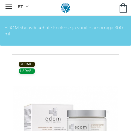

EDOM sheavõi kehale kookose ja vanilje aroomiga 300
ml
300ML.
IISRAEL