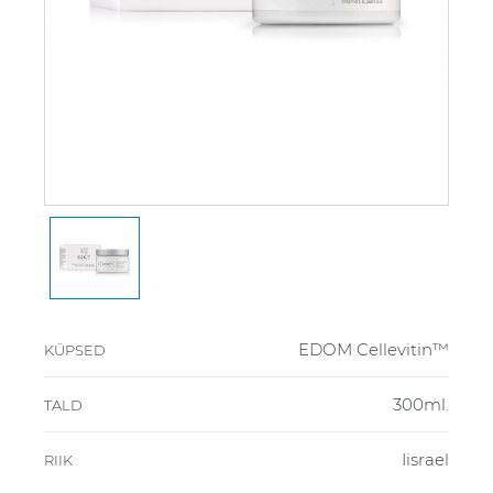
EDOM Cellevitin™
KÜPSED
300ml.
TALD
Iisrael
RIIK