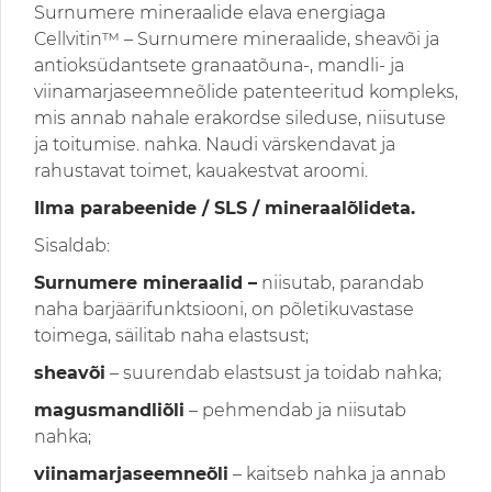
Surnumere mineraalide elava energiaga
Cellvitin™ – Surnumere mineraalide, sheavõi ja
antioksüdantsete granaatõuna-, mandli- ja
viinamarjaseemneõlide patenteeritud kompleks,
mis annab nahale erakordse sileduse, niisutuse
ja toitumise. nahka. Naudi värskendavat ja
rahustavat toimet, kauakestvat aroomi.
Ilma parabeenide / SLS / mineraalõlideta.
Sisaldab:
Surnumere mineraalid –
niisutab, parandab
naha barjäärifunktsiooni, on põletikuvastase
toimega, säilitab naha elastsust;
sheavõi
– suurendab elastsust ja toidab nahka;
magusmandliõli
– pehmendab ja niisutab
nahka;
viinamarjaseemneõli
– kaitseb nahka ja annab