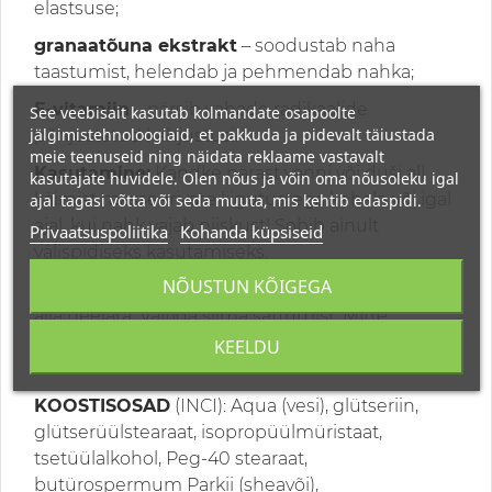
elastsuse;
granaatõuna ekstrakt
– soodustab naha
taastumist, helendab ja pehmendab nahka;
E-vitamiin
– pärsib vabade radikaalide
See veebisait kasutab kolmandate osapoolte
jälgimistehnoloogiaid, et pakkuda ja pidevalt täiustada
põhjustatud kahjustusi.
meie teenuseid ning näidata reklaame vastavalt
Kasutamine:
Kandke pärast vanni või duši all
kasutajate huvidele. Olen nõus ja võin oma nõusoleku igal
käimist masseerivate liigutustega kehale või igal
ajal tagasi võtta või seda muuta, mis kehtib edaspidi.
ajal, kui nahk vajab niiskust! Sobib ainult
Privaatsuspoliitika
Kohanda küpsiseid
välispidiseks kasutamiseks.
NÕUSTUN KÕIGEGA
Hoiatus: kasutage ainult vastavalt juhistele. Mitte
alla neelata. Vältida silma sattumist. Mitte
kasutada ülitundlikkuse korral mõne koostisosa
KEELDU
suhtes.
KOOSTISOSAD
(INCI): Aqua (vesi), glütseriin,
glütserüülstearaat, isopropüülmüristaat,
tsetüülalkohol, Peg-40 stearaat,
butürospermum Parkii (sheavõi),