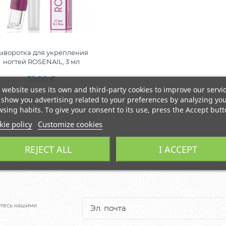
ыворотка для укрепления
ногтей ROSENAIL, 3 мл
32,00 €
 website uses its own and third-party cookies to improve our servi
show you advertising related to your preferences by analyzing yo
sing habits. To give your consent to its use, press the Accept butt
ie policy
Customize cookies
REJECT ALL
I ACCEPT
йтесь нашими