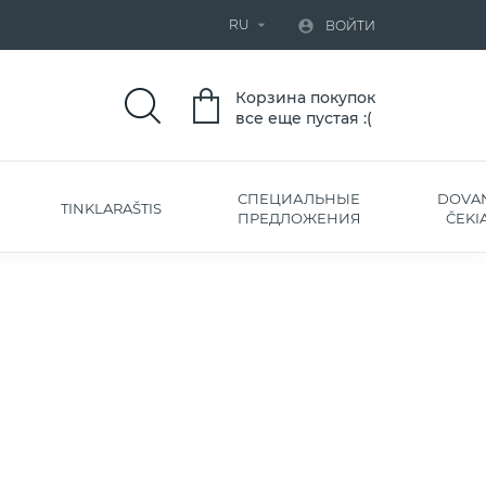
RU


ВОЙТИ
Корзина покупок
все еще пустая :(
СПЕЦИАЛЬНЫЕ
DOVA
TINKLARAŠTIS
ПРЕДЛОЖЕНИЯ
ČEKIA