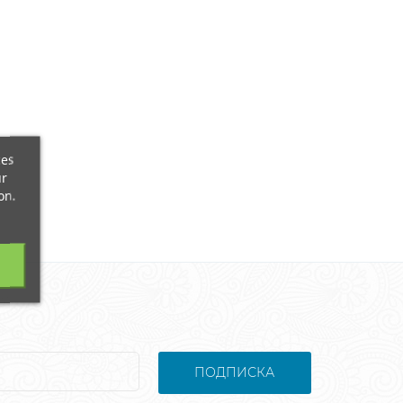
ces
ur
on.
ПОДПИСКА