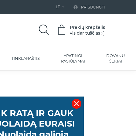
LT


PRISIJUNGTI
Prekių krepšelis
vis dar tuščias :(
YPATINGI
DOVANŲ
TINKLARAŠTIS
PASIŪLYMAI
ČEKIAI
K RATĄ IR GAUK
OLAIDĄ EURAIS!
Nuolaida galioja