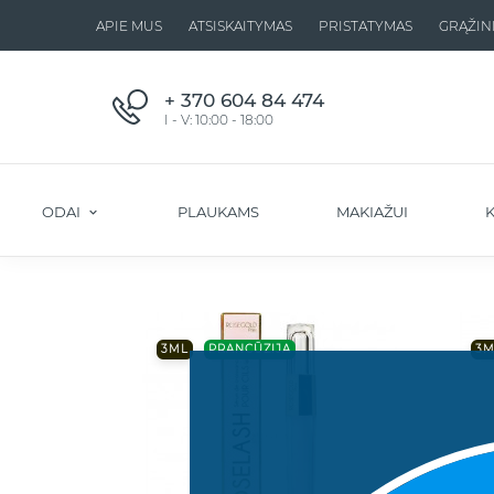
APIE MUS
ATSISKAITYMAS
PRISTATYMAS
GRĄŽIN
+ 370 604 84 474
I - V: 10:00 - 18:00
ODAI
PLAUKAMS
MAKIAŽUI
K
3ML
PRANCŪZIJA
3M