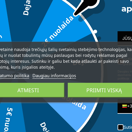
Deja...
da
ap
2€ nuolaida
OSENAIL nagus stiprinantis
serumas, 3 ml
32,00 €
vetainė naudoja trečiųjų šalių svetainių stebėjimo technologijas, k
tų ir nuolat tobulintų mūsų paslaugas bei rodytų reklamas pagal
Deja...
Suti
otojų interesus. Sutinku ir galiu bet kada atšaukti ar pakeisti savo
pašt
kimą, kuris įsigalios ateityje.
Daugiau in
atumo politika
Daugiau informacijos
duomenis 
politikoje
3€ nuolaida
ATMESTI
PRIIMTI VISKĄ
Telefon
+
5€ nuolaida
sų kontaktinę
Suti