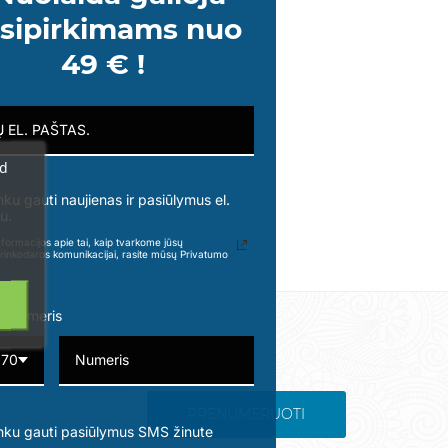
sipirkimams nuo
49 € !
ad
nku gauti naujienas ir pasiūlymus el.
u.
formacijos apie tai, kaip tvarkome jūsų
rinkodaros komunikacijai, rasite mūsų Privatumo
o numeris
370
PRENUMERUOTI
nku gauti pasiūlymus SMS žinute