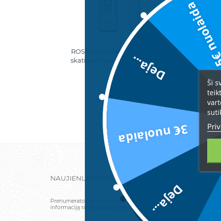
5€ nuolai
ROSELASH blakstienų augimą
R
Deja...
skatinantis serumas, 3ml (RL01)
32,00 €
Ši s
teik
vart
suti
Priv
3€ nuolaida
NAUJIENLAIŠKIO PRENUMERATA
Deja...
Prenumeratos galėsite atsisakyti bet kuriuo metu. Tam tikslui mū
informaciją rasite parduotuvės taisyklėse.