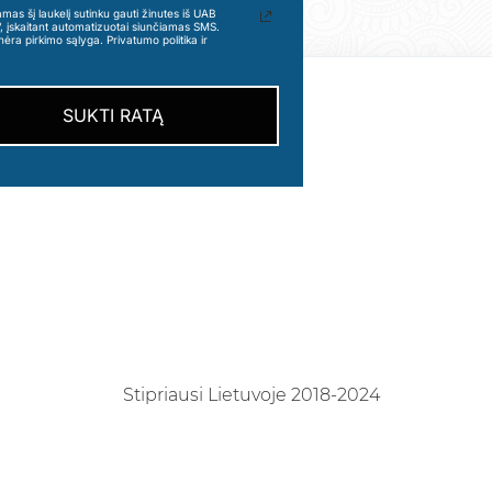
s šį laukelį sutinku gauti žinutes iš UAB
“, įskaitant automatizuotai siunčiamas SMS.
nėra pirkimo sąlyga. Privatumo politika ir
SUKTI RATĄ
Stipriausi Lietuvoje 2018-2024