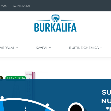
IMAS
KONTAKTAI
VEPALAI
KVAPAI
BUITINĖ CHEMIJA
L
PRANCŪZIJA
SU
NU
*