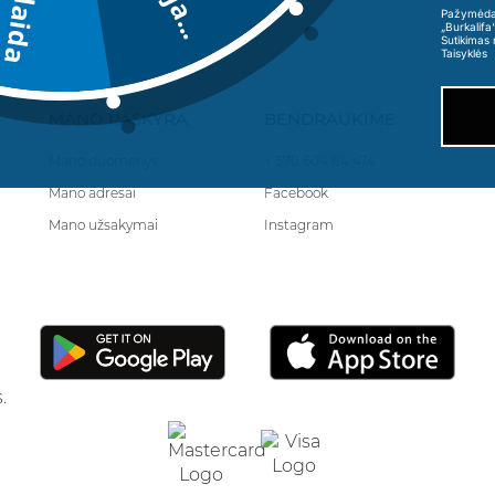
Deja...
Pažymėdama
„Burkalifa
Sutikimas 
Taisyklės
MANO PASKYRA
BENDRAUKIME
Mano duomenys
+ 370 604 84 474
Mano adresai
Facebook
Mano užsakymai
Instagram
.