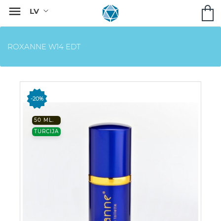

ROXANNE W14 EDT
-20%
50 ML.
TURCIJA