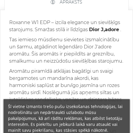
APRAKSTS
Roxanne W1 EDP – izcila elegance un sievišķīgs
starojums. Smaržas stilā ir līdzīgas
Dior J,adore
.
Tas iemieso mūsdienu sievietes izsmalcinātību
un šarmu, atgādinot leģendāro Dior J'adore
aromātu. Šis aromāts ir piepildīts ar greznību,
smalkumu un neizzūdošu sievišķības starojumu.
Aromātu piramīdā atklājas bagātīgi un svaigi
bergamotes un mandarīna akordi, kas
harmoniski saplūst ar burvīgo jasmīna un rozes
aromātu sirdī. Noslēgumā jūs apņems siltas un
jutekliskas sandalkoka, vaniļas un dzintara bāzes
Šī vietne izmanto trešo pušu izsekošanas tehnoloģijas, lai
notis, kas piešķir aromātam dziļumu un
nodrošinātu un nepārtraukti uzlabotu mūsu
noturību.
pakalpojumus, kā arī rādītu reklāmas, kas atbilst lietotāju
Šis aromāts ir paredzēts sievietēm, kurām patīk
interesēm. Es piekrītu un jebkurā laikā varu atsaukt vai
mainīt savu piekrišanu, kas stāsies spēkā nākotnē.
būt uzmanības centrā, mirdzēt ar eleganci un