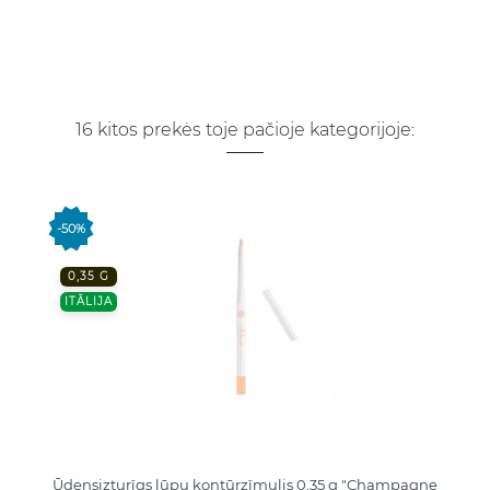
16 kitos prekės toje pačioje kategorijoje:
-50%
0,35 G
ITĀLIJA
Ūdensizturīgs lūpu kontūrzīmulis 0,35 g "Champagne