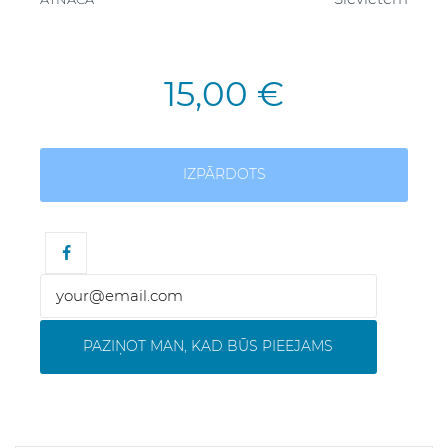
15,00 €
IZPĀRDOTS
PAZIŅOT MAN, KAD BŪS PIEEJAMS