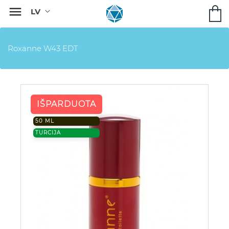

Roxanne W43 EDT
IŠPARDUOTA
50 ML
TURCIJA