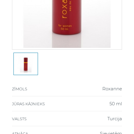
Roxanne
ZĪMOLS
50 ml
JŪRAS KĀJNIEKS
Turcija
VALSTS
Sievietēm
ATNĀCA