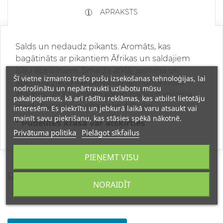
APRAKSTS
Salds un nedaudz pikants. Aromāts, kas
bagātināts ar pikantiem Āfrikas un saldajiem
itāļu apelsīniem. Smarža atklāj jasmīna un
Šī vietne izmanto trešo pušu izsekošanas tehnoloģijas, lai
apelsīnu ziedu saldumu un uzmundrinošo
nodrošinātu un nepārtraukti uzlabotu mūsu
ingveru, un šo unikālo kombināciju papildina
pakalpojumus, kā arī rādītu reklāmas, kas atbilst lietotāju
medus, vaniļa un siltais sandalkoks.
interesēm. Es piekrītu un jebkurā laikā varu atsaukt vai
mainīt savu piekrišanu, kas stāsies spēkā nākotnē.
* Pudelītes krāsa var atšķirties
Privātuma politika
Pielāgot sīkfailus
PIEŅEMT VISU
REVIEWS
NORAIDĪT