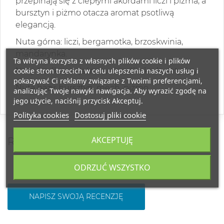
przepinają się z ciepłymi akordami liczi i piżma, a
bursztyn i piżmo otacza aromat psotliwą
elegancją.
Nuta górna: liczi, bergamotka, brzoskwinia,
mandarynka.
Ta witryna korzysta z własnych plików cookie i plików
cookie stron trzecich w celu ulepszenia naszych usług i
Nuty środkowe: jaśmin, róża, śliwka, kwiaty lipy.
pokazywać Ci reklamy związane z Twoimi preferencjami,
Nuta bazy: bursztyn, mech, piżmo.
analizując Twoje nawyki nawigacja. Aby wyrazić zgodę na
jego użycie, naciśnij przycisk Akceptuj.
Polityka cookies
Dostosuj pliki cookie
AKCEPTUJĘ
RECENZJE
ODRZUĆ WSZYSTKO
NAPISZ SWOJĄ RECENZJĘ