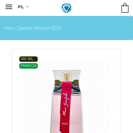

Marc Joseph Women EDP
100 ML
FRANCJA