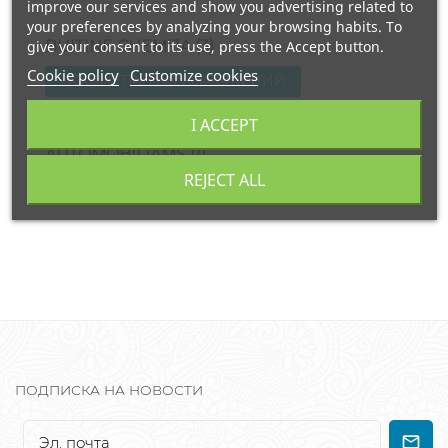
improve our services and show you advertising related to
your preferences by analyzing your browsing habits. To
give your consent to its use, press the Accept button.
BUITINĖ CHEMIJA (3)
Cookie policy
Customize cookies
ПОСМОТРЕТЬ 3 СООБЩЕНИЙ
I ACCEPT
AUTOMOBILIAMS (1)
REJECT ALL
ПОСМОТРЕТЬ 1 СООБЩЕНИЕ
ПОДПИСКА НА НОВОСТИ