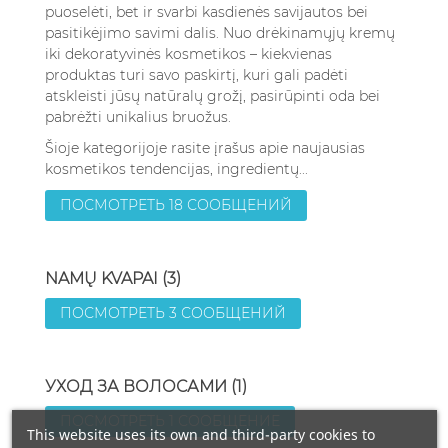
puoselėti, bet ir svarbi kasdienės savijautos bei
pasitikėjimo savimi dalis. Nuo drėkinamųjų kremų
iki dekoratyvinės kosmetikos – kiekvienas
produktas turi savo paskirtį, kuri gali padėti
atskleisti jūsų natūralų grožį, pasirūpinti oda bei
pabrėžti unikalius bruožus.
Šioje kategorijoje rasite įrašus apie naujausias
kosmetikos tendencijas, ingredientų...
ПОСМОТРЕТЬ 18 СООБЩЕНИЙ
NAMŲ KVAPAI (3)
ПОСМОТРЕТЬ 3 СООБЩЕНИЙ
УХОД ЗА ВОЛОСАМИ (1)
ПОСМОТРЕТЬ 1 СООБЩЕНИЕ
This website uses its own and third-party cookies to