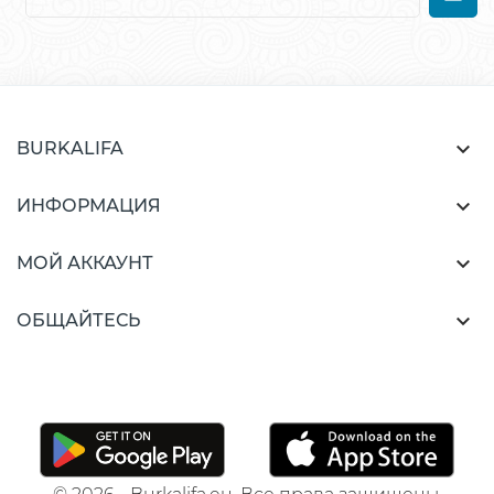

BURKALIFA

ИНФОРМАЦИЯ

МОЙ АККАУНТ

ОБЩАЙТЕСЬ