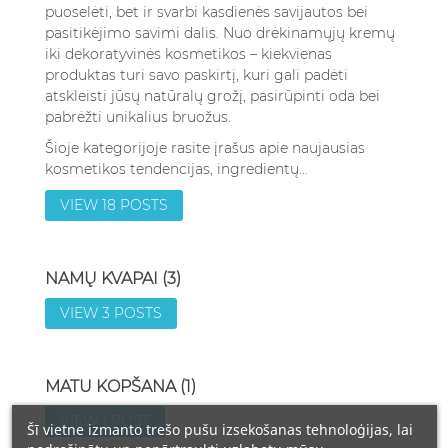
puoselėti, bet ir svarbi kasdienės savijautos bei
pasitikėjimo savimi dalis. Nuo drėkinamųjų kremų
iki dekoratyvinės kosmetikos – kiekvienas
produktas turi savo paskirtį, kuri gali padėti
atskleisti jūsų natūralų grožį, pasirūpinti oda bei
pabrėžti unikalius bruožus.
Šioje kategorijoje rasite įrašus apie naujausias
kosmetikos tendencijas, ingredientų...
VIEW 18 POSTS
NAMŲ KVAPAI (3)
VIEW 3 POSTS
MATU KOPŠANA (1)
VIEW 1 POST
Šī vietne izmanto trešo pušu izsekošanas tehnoloģijas, lai