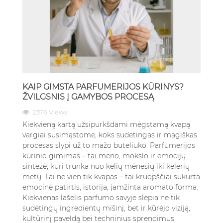
KAIP GIMSTA PARFUMERIJOS KŪRINYS?
ŽVILGSNIS Į GAMYBOS PROCESĄ
2376 Views
Kiekvieną kartą užsipurkšdami mėgstamą kvapą
vargiai susimąstome, koks sudėtingas ir magiškas
procesas slypi už to mažo buteliuko. Parfumerijos
kūrinio gimimas – tai meno, mokslo ir emocijų
sintezė, kuri trunka nuo kelių mėnesių iki kelerių
metų. Tai ne vien tik kvapas – tai kruopščiai sukurta
emocinė patirtis, istorija, įamžinta aromato forma.
Kiekvienas lašelis parfumo savyje slepia ne tik
sudėtingų ingredientų mišinį, bet ir kūrėjo viziją,
kultūrinį paveldą bei techninius sprendimus.