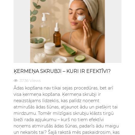
ĶERMEŅA SKRUBJI – KURI IR EFEKTĪVI?
3736 Views
Ādas kopšana nav tikai sejas procedūras, bet arī
visa ķermeņa kopšana. Ķermeņa skrubji ir
neaizstājams līdzeklis, kas palīdz noņemt
atmirušās ādas šūnas, atjaunot ādu un piešķirt tai
mirdzumu. Tomēr milzīgais skrubju klāsts tirgū
bieži rada apjukumu – kurš no tiem efektīvi
noņems atmirušās ādas šūnas, padarīs ādu maigu
un nekaitēs tai? Šajā rakstā mēs paskaidrosim, kas