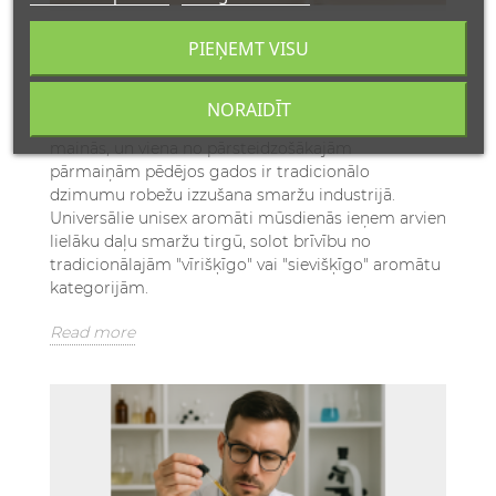
UNIVERSĀLI UNISEX AROMĀTI:
PIEŅEMT VISU
PARFIMĒRIJAS REVOLŪCIJA IKVIENAM
2957 Views
NORAIDĪT
Modes un skaistumkopšanas pasaule nepārtraukti
mainās, un viena no pārsteidzošākajām
pārmaiņām pēdējos gados ir tradicionālo
dzimumu robežu izzušana smaržu industrijā.
Universālie unisex aromāti mūsdienās ieņem arvien
lielāku daļu smaržu tirgū, solot brīvību no
tradicionālajām "vīrišķīgo" vai "sievišķīgo" aromātu
kategorijām.
Read more