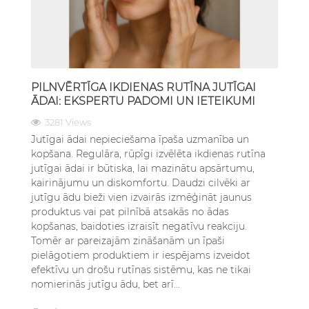
PILNVĒRTĪGA IKDIENAS RUTĪNA JUTĪGAI
ĀDAI: EKSPERTU PADOMI UN IETEIKUMI
3281 Views
Jutīgai ādai nepieciešama īpaša uzmanība un
kopšana. Regulāra, rūpīgi izvēlēta ikdienas rutīna
jutīgai ādai ir būtiska, lai mazinātu apsārtumu,
kairinājumu un diskomfortu. Daudzi cilvēki ar
jutīgu ādu bieži vien izvairās izmēģināt jaunus
produktus vai pat pilnībā atsakās no ādas
kopšanas, baidoties izraisīt negatīvu reakciju.
Tomēr ar pareizajām zināšanām un īpaši
pielāgotiem produktiem ir iespējams izveidot
efektīvu un drošu rutīnas sistēmu, kas ne tikai
nomierinās jutīgu ādu, bet arī...