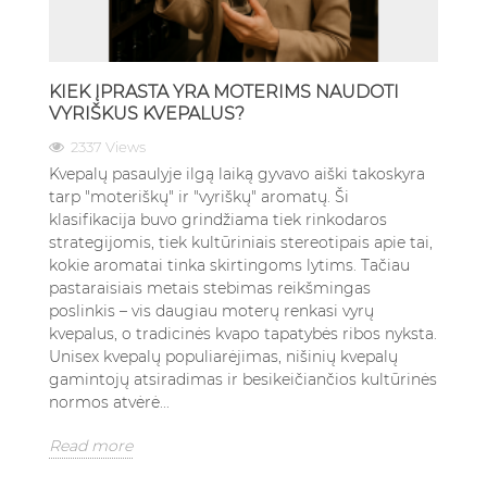
KIEK ĮPRASTA YRA MOTERIMS NAUDOTI
VYRIŠKUS KVEPALUS?
2337 Views
Kvepalų pasaulyje ilgą laiką gyvavo aiški takoskyra
tarp "moteriškų" ir "vyriškų" aromatų. Ši
klasifikacija buvo grindžiama tiek rinkodaros
strategijomis, tiek kultūriniais stereotipais apie tai,
kokie aromatai tinka skirtingoms lytims. Tačiau
pastaraisiais metais stebimas reikšmingas
poslinkis – vis daugiau moterų renkasi vyrų
kvepalus, o tradicinės kvapo tapatybės ribos nyksta.
Unisex kvepalų populiarėjimas, nišinių kvepalų
gamintojų atsiradimas ir besikeičiančios kultūrinės
normos atvėrė...
Read more