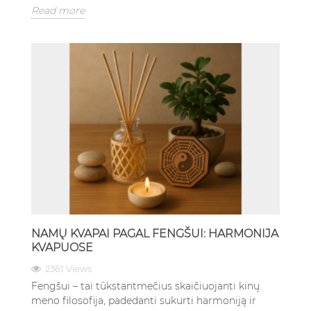
Read more
NAMŲ KVAPAI PAGAL FENGŠUI: HARMONIJA
KVAPUOSE
2361 Views
Fengšui – tai tūkstantmečius skaičiuojanti kinų
meno filosofija, padedanti sukurti harmoniją ir