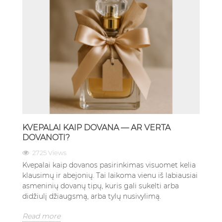
KVEPALAI KAIP DOVANA — AR VERTA
DOVANOTI?
2725 Views
Kvepalai kaip dovanos pasirinkimas visuomet kelia
klausimų ir abejonių. Tai laikoma vienu iš labiausiai
asmeninių dovanų tipų, kuris gali sukelti arba
didžiulį džiaugsmą, arba tylų nusivylimą.
Read more