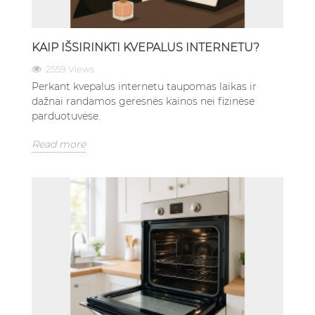
KAIP IŠSIRINKTI KVEPALUS INTERNETU?
2559 Views
Perkant kvepalus internetu taupomas laikas ir
dažnai randamos geresnės kainos nei fizinėse
parduotuvėse.
Read more