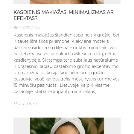
KASDIENIS MAKIAŽAS: MINIMALIZMAS AR
EFEKTAS?
2403 Views
Kasdienis makiažas šiandien tapo ne tik grožio, bet
ir savęs išraiškos priemone. Kiekviena moteris
dažnai susiduria su dilema – rinktis minimalų, vos
pastebimą įvaizdį ar sukurti ryškesnį efektą, net ir
kasdienybėje. Ši įtampa tarp subtilaus natūralumo
ir drąsesnio, labiau pastebimo grožio akcentavimo
tapo amžina diskusija šiuolaikiniame grožio
pasaulyje, ypač kai daugelis mūsų rytais turime vos
15 minučių pasiruošti. Lietuvoje, kaip ir visame
pasaulyje, stebime augantį minimalaus,...
Read more