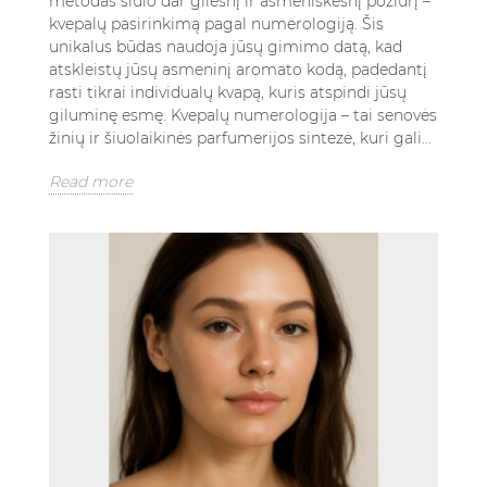
metodas siūlo dar gilesnį ir asmeniškesnį požiūrį –
kvepalų pasirinkimą pagal numerologiją. Šis
unikalus būdas naudoja jūsų gimimo datą, kad
atskleistų jūsų asmeninį aromato kodą, padedantį
rasti tikrai individualų kvapą, kuris atspindi jūsų
giluminę esmę. Kvepalų numerologija – tai senovės
žinių ir šiuolaikinės parfumerijos sintezė, kuri gali...
Read more