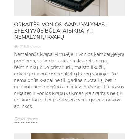
ORKAITĖS, VONIOS KVAPŲ VALYMAS –
EFEKTYVŪS BŪDAI ATSIKRATYTI
NEMALONIŲ KVAPŲ
2188 Views
Nemalonūs kvapai virtuvėje ir vonios kambaryje yra
problema, su kuria susiduria daugelis namų
šeimininkų. Nuo prisvikusių maisto likučių
orkaitėje iki drėgmės sukeltų kvapų vonioje - šie
nemalonūs kvapai ne tik gadina nuotaiką, bet ir
gali būti nehigieniškos aplinkos požymis. Efektyvus
orkaitės ir vonios kvapų valymas yra svarbus ne tik
dėl komforto, bet ir dėl sveikesnės gyvenamosios
aplinkos.
Read more