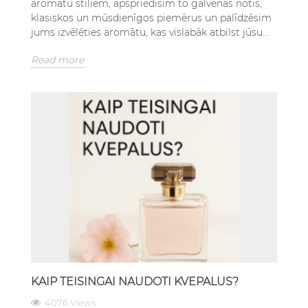
aromātu stiliem, apspriedīsim to galvenās notis,
klasiskos un mūsdienīgos piemērus un palīdzēsim
jums izvēlēties aromātu, kas vislabāk atbilst jūsu...
Read more
KAIP TEISINGAI NAUDOTI KVEPALUS?
4076 Views