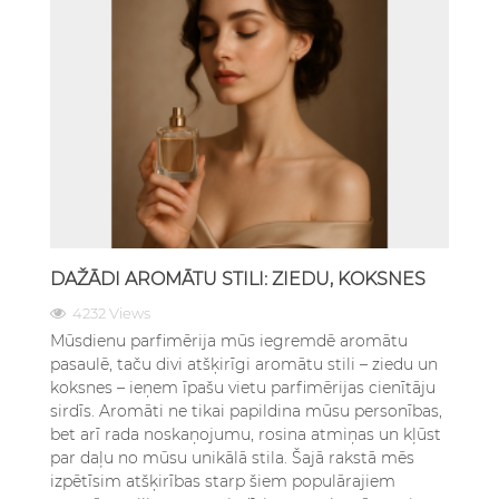
DAŽĀDI AROMĀTU STILI: ZIEDU, KOKSNES
4232 Views
Mūsdienu parfimērija mūs iegremdē aromātu
pasaulē, taču divi atšķirīgi aromātu stili – ziedu un
koksnes – ieņem īpašu vietu parfimērijas cienītāju
sirdīs. Aromāti ne tikai papildina mūsu personības,
bet arī rada noskaņojumu, rosina atmiņas un kļūst
par daļu no mūsu unikālā stila. Šajā rakstā mēs
izpētīsim atšķirības starp šiem populārajiem