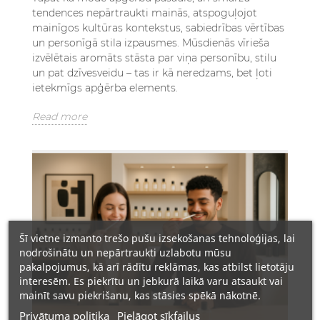
tendences nepārtraukti mainās, atspoguļojot
mainīgos kultūras kontekstus, sabiedrības vērtības
un personīgā stila izpausmes. Mūsdienās vīrieša
izvēlētais aromāts stāsta par viņa personību, stilu
un pat dzīvesveidu – tas ir kā neredzams, bet ļoti
ietekmīgs apģērba elements.
Read more
Šī vietne izmanto trešo pušu izsekošanas tehnoloģijas, lai
nodrošinātu un nepārtraukti uzlabotu mūsu
pakalpojumus, kā arī rādītu reklāmas, kas atbilst lietotāju
interesēm. Es piekrītu un jebkurā laikā varu atsaukt vai
mainīt savu piekrišanu, kas stāsies spēkā nākotnē.
Privātuma politika
Pielāgot sīkfailus