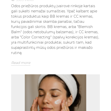
Odos priežiūros produktų įvairovė rinkoje kartais
gali sukelti nemažai sumaišties. Ypač kalbant apie
tokius produktus kaip BB kremas ir CC kremas,
kurių pavadinimai skamba panašiai, tačiau
funkcijos gali skirtis. BB kremas, arba "Blemish
Balm" (odos netobulumų balzamas), ir CC kremas,
arba "Color Correcting" (spalvų korekcijos kremas),
yra multifunkciniai produktai, sukurti tam, kad
supaprastintų mūsų odos priežiūros ir makiažo
rutiną.
Read more