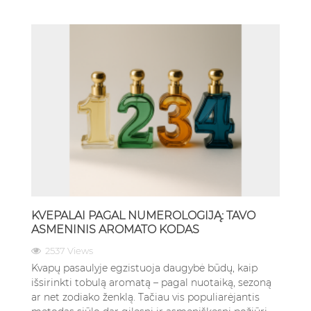
KVEPALAI PAGAL NUMEROLOGIJĄ: TAVO
ASMENINIS AROMATO KODAS
2537 Views
Kvapų pasaulyje egzistuoja daugybė būdų, kaip
išsirinkti tobulą aromatą – pagal nuotaiką, sezoną
ar net zodiako ženklą. Tačiau vis populiarėjantis