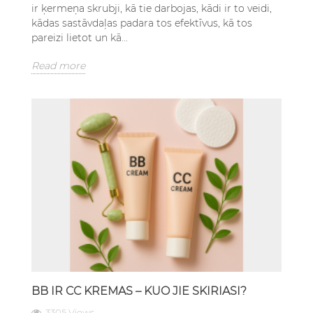
ir ķermeņa skrubji, kā tie darbojas, kādi ir to veidi,
kādas sastāvdaļas padara tos efektīvus, kā tos
pareizi lietot un kā...
Read more
BB IR CC KREMAS – KUO JIE SKIRIASI?
3305 Views