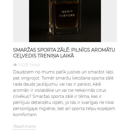
SMARŽAS SPORTA ZĀLĒ: PILNĪGS AROMĀTU
CEĻVEDIS TRENIŅA LAIKĀ
10231 Views
Daudziem no mums patīk justies un smaržot labi,
pat vingrojot. Tomēr smaržu lietošana sporta zālē
rada daudz jautājumu: vai tas ir pareizi, kādi
aromāti ir vislabākie un vai tie nekairinās citus
cilvēkus? Smaržas sporta zālē ir tēma, kas ir
pelnījusi detalizētu izpēti, jo tās ir svarīgas ne tikai
personīgajai higiēnai, bet arī sporta telpu kopējam
komfortam.
Read more