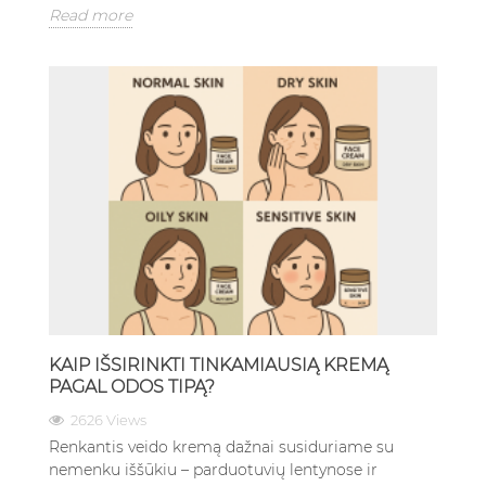
Read more
KAIP IŠSIRINKTI TINKAMIAUSIĄ KREMĄ
PAGAL ODOS TIPĄ?
2626 Views
Renkantis veido kremą dažnai susiduriame su
nemenku iššūkiu – parduotuvių lentynose ir