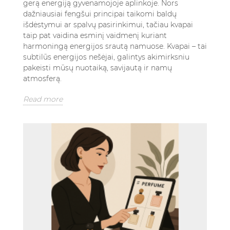
gerą energiją gyvenamojoje aplinkoje. Nors
dažniausiai fengšui principai taikomi baldų
išdėstymui ar spalvų pasirinkimui, tačiau kvapai
taip pat vaidina esminį vaidmenį kuriant
harmoningą energijos srautą namuose. Kvapai – tai
subtilūs energijos nešėjai, galintys akimirksniu
pakeisti mūsų nuotaiką, savijautą ir namų
atmosferą.
Read more