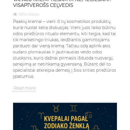
VISAPTVEROŠS CEĻVEDIS
5014 Views
Paakių kremai – vieni iš tų kosmetikos produktų,
kurie nuolat kelia diskusijas. Vieni juos laiko būtinu
odos priežiūros ritualo elementu, kiti teigia, kad tai
tik marketingo triukas, leidžiantis gamintojams
parduoti dar vieną kremą. Tačiau odą aplink akis
sudaro ploniausias ir jautriausias veido odos
sluoksnis, kuris dažnai pirmasis išduoda nuovargį,
senėjimą ar netinkamą gyvenseną. Būtent dėl to
specialistai atkreipia dėmesį į šios srities priežiūros
ypatumus.
Read more