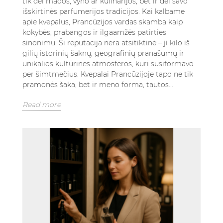
tik dėl mados, vyno ar kulinarijos, bet ir dėl savo
išskirtinės parfumerijos tradicijos. Kai kalbame
apie kvepalus, Prancūzijos vardas skamba kaip
kokybės, prabangos ir ilgaamžės patirties
sinonimu. Ši reputacija nėra atsitiktinė – ji kilo iš
gilių istorinių šaknų, geografinių pranašumų ir
unikalios kultūrinės atmosferos, kuri susiformavo
per šimtmečius. Kvepalai Prancūzijoje tapo ne tik
pramonės šaka, bet ir meno forma, tautos...
Read more