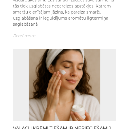
tās tiek uzglabātas nepareizos apstākļos. Katram
smaržu cienītājam jāzina, ka pareiza smaržu
uzglabāšana ir ieguldījums aromātu ilgtermiņa
saglabāšanā.
Read more
VAI ACU KRĒMI TIEŠĀM IR NEPIECIEŠAMI?