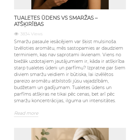
TUALETES ŪDENS VS SMARŽAS –
ATŠĶIRĪBAS
3834 Views
Smaržu pasaule iesācējiem var šķist mulsinoša.
Izvēloties aromātu, mēs sastopamies ar daudziem
terminiem, kas nav saprotami ikvienam. Viens no
biežāk uzdotajiem jautājumiem ir, kāda ir atšķirība
starp tualetes ūdeni un parfīmu? Izpratne par šiem
diviem smaržu veidiem ir būtiska, lai izvēlētos
pareizo aromātu atbilstoši jūsu vajadzībām,
budžetam un gadījumam. Tualetes ūdens un
parfīms atšķiras ne tikai pēc cenas, bet arī pēc
smaržu koncentrācijas, ilguma un intensitātes.
Read more