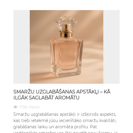
SMARŽU UZGLABĀŠANAS APSTĀKĻI – KĀ
ILGĀK SAGLABĀT AROMĀTU
7156 Views
Smaržu uzglabāšanas apstākļi ir izšķirošs aspekts,
kas tieši ietekmē jūsu iecienītāko smaržu kvalitāti,
glabāšanas laiku un aromāta profilu. Pat
visdārgākās smaržas var ātri zaudēt savu šarmu, ja