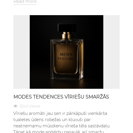
Read more
MODES TENDENCES VĪRIEŠU SMARŽĀS
3242 Views
Vīriešu aromāti jau sen ir pārkāpuši vienkārša
tualetes ūdens robežas un kļuvuši par
neatņemamu mūsdienu vīrieša tēla sastāvdaļu.
Tāpat kā mode apģērbu pasaulē, arī smaržu