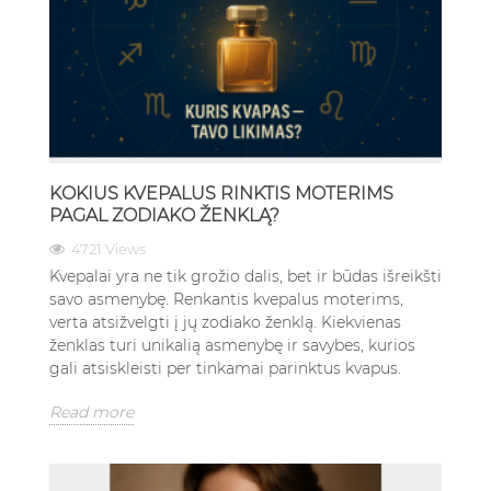
KOKIUS KVEPALUS RINKTIS MOTERIMS
PAGAL ZODIAKO ŽENKLĄ?
4721 Views
Kvepalai yra ne tik grožio dalis, bet ir būdas išreikšti
savo asmenybę. Renkantis kvepalus moterims,
verta atsižvelgti į jų zodiako ženklą. Kiekvienas
ženklas turi unikalią asmenybę ir savybes, kurios
gali atsiskleisti per tinkamai parinktus kvapus.
Read more