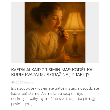
KVEPALAI KAIP PRISIMINIMAS: KODĖL KAI
KURIE KVAPAI MUS GRĄŽINA Į PRAEITĮ?
2583 Views
Įsivaizduokite - jūs einate gatve ir staiga užuodžiate
kažką pažįstamo. Akimirksniu jūsų mintys
nuskrieja į vaikystę, močiutės virtuvę arba pirmąjį
pasimatymą.