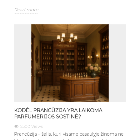
Read more
KODĖL PRANCŪZIJA YRA LAIKOMA
PARFUMERIJOS SOSTINĖ?
2500 Views
Prancūzija – šalis, kuri visame pasaulyje žinoma ne