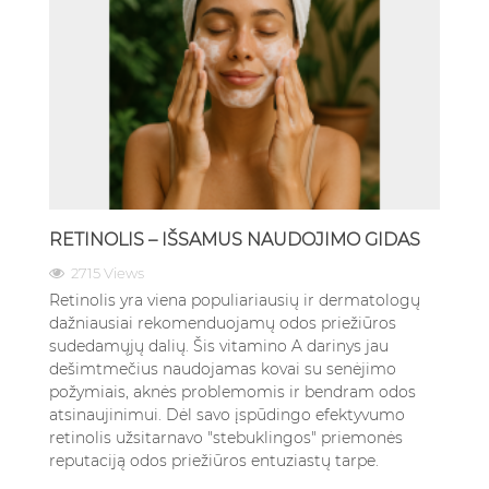
RETINOLIS – IŠSAMUS NAUDOJIMO GIDAS
2715 Views
Retinolis yra viena populiariausių ir dermatologų
dažniausiai rekomenduojamų odos priežiūros
sudedamųjų dalių. Šis vitamino A darinys jau
dešimtmečius naudojamas kovai su senėjimo
požymiais, aknės problemomis ir bendram odos
atsinaujinimui. Dėl savo įspūdingo efektyvumo
retinolis užsitarnavo "stebuklingos" priemonės
reputaciją odos priežiūros entuziastų tarpe.