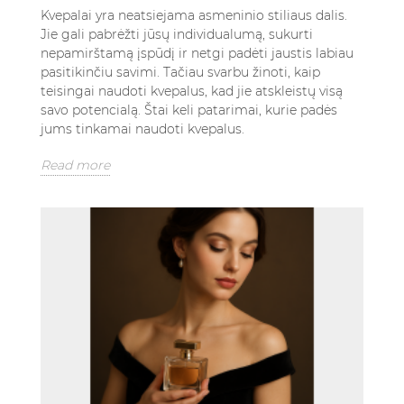
Kvepalai yra neatsiejama asmeninio stiliaus dalis.
Jie gali pabrėžti jūsų individualumą, sukurti
nepamirštamą įspūdį ir netgi padėti jaustis labiau
pasitikinčiu savimi. Tačiau svarbu žinoti, kaip
teisingai naudoti kvepalus, kad jie atskleistų visą
savo potencialą. Štai keli patarimai, kurie padės
jums tinkamai naudoti kvepalus.
Read more