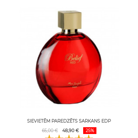
SIEVIETĒM PAREDZĒTS SARKANS EDP
65,00 €
48,90 €
25%