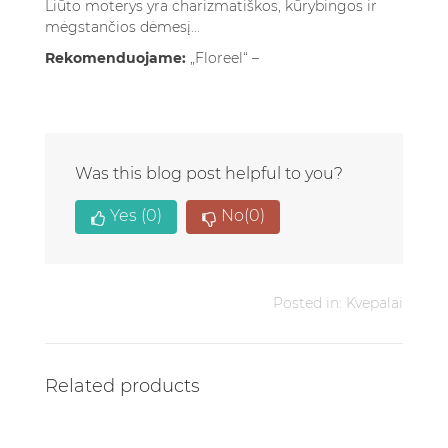
Liūto moterys yra charizmatiškos, kūrybingos ir
mėgstančios dėmesį...
Rekomenduojame:
„Floreel“ –
Was this blog post helpful to you?
Yes
(0)
No
(0)
Posted in:
Kvepalai
Related products