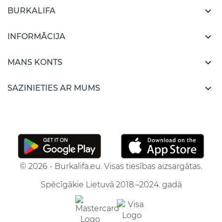

BURKALIFA

INFORMĀCIJA

MANS KONTS

SAZINIETIES AR MUMS
© 2026 - Burkalifa.eu. Visas tiesības aizsargātas.
Spēcīgākie Lietuvā 2018.–2024. gadā