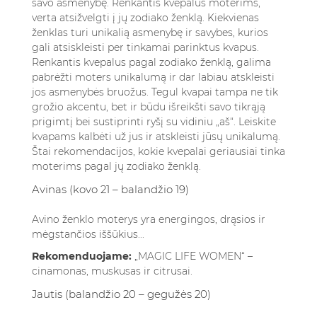
savo asmenybę. Renkantis kvepalus moterims,
verta atsižvelgti į jų zodiako ženklą. Kiekvienas
ženklas turi unikalią asmenybę ir savybes, kurios
gali atsiskleisti per tinkamai parinktus kvapus.
Renkantis kvepalus pagal zodiako ženklą, galima
pabrėžti moters unikalumą ir dar labiau atskleisti
jos asmenybės bruožus. Tegul kvapai tampa ne tik
grožio akcentu, bet ir būdu išreikšti savo tikrąją
prigimtį bei sustiprinti ryšį su vidiniu „aš“. Leiskite
kvapams kalbėti už jus ir atskleisti jūsų unikalumą.
Štai rekomendacijos, kokie kvepalai geriausiai tinka
moterims pagal jų zodiako ženklą.
Avinas (kovo 21 – balandžio 19)
Avino ženklo moterys yra energingos, drąsios ir
mėgstančios iššūkius...
Rekomenduojame:
„MAGIC LIFE WOMEN“ –
cinamonas, muskusas ir citrusai.
Jautis (balandžio 20 – gegužės 20)