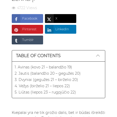
4722 Views
Facebook
X
Pinterest
LinkedIn
Tumblr
TABLE OF CONTENTS
1. Avinas (kovo 21 – balandžio 19)
2. Jautis (balandžio 20 – gegužės 20)
3. Dvyniai (gegužės 21 – birželio 20)
4. Vėžys (birželio 21 – liepos 22)
5. Liūtas (liepos 23 – rugpjūčio 22)
Kvepalai yra ne tik grožio dalis, bet ir būdas išreikšti