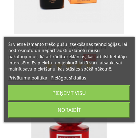
Šī vietne izmanto trešo pušu izsekošanas tehnoloģijas, lai
MAGIC LIFE SIEVIETĒM EDP 100 ML
nodrošinātu un nepārtraukti uzlabotu mūsu
pakalpojumus, kā arī rādītu reklāmas, kas atbilst lietotāju
45,00 €
36,00 €
20%
interesēm. Es piekrītu un jebkurā laikā varu atsaukt vai
mainīt savu piekrišanu, kas stāsies spēkā nākotnē.
Privātuma politika
Pielāgot sīkfailus
PIEŅEMT VISU
NORAIDĪT