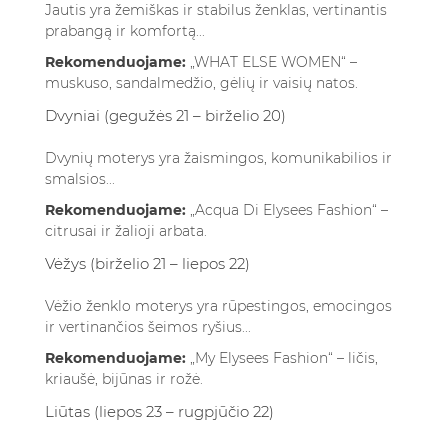
Jautis yra žemiškas ir stabilus ženklas, vertinantis
prabangą ir komfortą...
Rekomenduojame:
„WHAT ELSE WOMEN“ –
muskuso, sandalmedžio, gėlių ir vaisių natos.
Dvyniai (gegužės 21 – birželio 20)
Dvynių moterys yra žaismingos, komunikabilios ir
smalsios...
Rekomenduojame:
„Acqua Di Elysees Fashion“ –
citrusai ir žalioji arbata.
Vėžys (birželio 21 – liepos 22)
Vėžio ženklo moterys yra rūpestingos, emocingos
ir vertinančios šeimos ryšius...
Rekomenduojame:
„My Elysees Fashion“ – ličis,
kriaušė, bijūnas ir rožė.
Liūtas (liepos 23 – rugpjūčio 22)