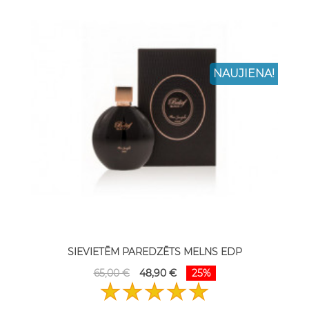
NAUJIENA!
SIEVIETĒM PAREDZĒTS MELNS EDP
65,00 €
48,90 €
25%