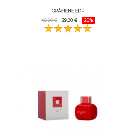
GRĀFIENE EDP
49,00 €
39,20 €
20%