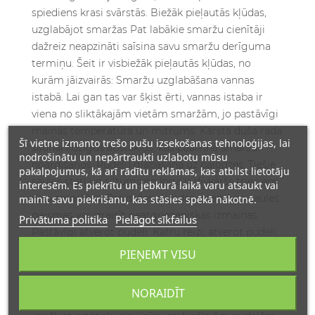
Šī vietne izmanto trešo pušu izsekošanas tehnoloģijas, lai
nodrošinātu un nepārtraukti uzlabotu mūsu
pakalpojumus, kā arī rādītu reklāmas, kas atbilst lietotāju
interesēm. Es piekrītu un jebkurā laikā varu atsaukt vai
mainīt savu piekrišanu, kas stāsies spēkā nākotnē.
Privātuma politika
Pielāgot sīkfailus
PIEŅEMT VISU
NORAIDĪT