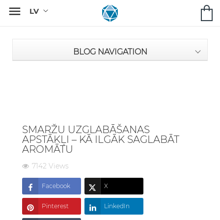

BLOG NAVIGATION
SMARŽU UZGLABĀŠANAS
APSTĀKĻI – KĀ ILGĀK SAGLABĀT
AROMĀTU
7142 Views
Facebook
X
Pinterest
LinkedIn