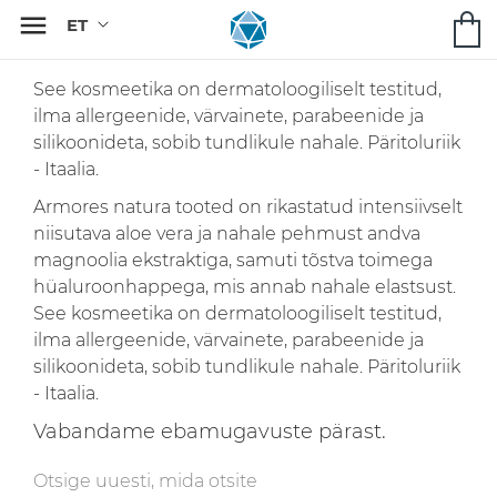

See kosmeetika on dermatoloogiliselt testitud,
ilma allergeenide, värvainete, parabeenide ja
silikoonideta, sobib tundlikule nahale. Päritoluriik
- Itaalia.
Armores natura tooted on rikastatud intensiivselt
niisutava aloe vera ja nahale pehmust andva
magnoolia ekstraktiga, samuti tõstva toimega
hüaluroonhappega, mis annab nahale elastsust.
See kosmeetika on dermatoloogiliselt testitud,
ilma allergeenide, värvainete, parabeenide ja
silikoonideta, sobib tundlikule nahale. Päritoluriik
- Itaalia.
Vabandame ebamugavuste pärast.
Otsige uuesti, mida otsite