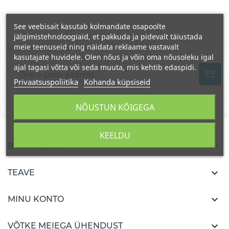
See veebisait kasutab kolmandate osapoolte
jälgimistehnoloogiaid, et pakkuda ja pidevalt täiustada
meie teenuseid ning näidata reklaame vastavalt
UUDISKIRJA TELLIMINE
kasutajate huvidele. Olen nõus ja võin oma nõusoleku igal
ajal tagasi võtta või seda muuta, mis kehtib edaspidi.
Privaatsuspoliitika
Kohanda küpsiseid
NÕUSTUN KÕIGEGA
KEELDU

BURKALIFA

TEAVE

MINU KONTO

VÕTKE MEIEGA ÜHENDUST