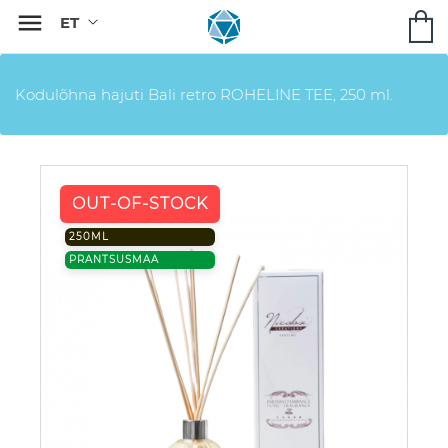

Kodulõhna hajuti Bali retro ROHELINE TEE, 250 ml.
OUT-OF-STOCK
250ML
PRANTSUSMAA