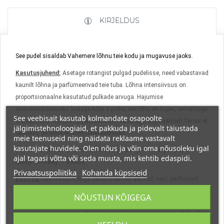
KIRJELDUS
See pudel sisaldab Vahemere lõhnu teie kodu ja mugavuse jaoks.
Kasutusjuhend:
Asetage rotangist pulgad pudelisse, need vabastavad
kaunilt lõhna ja parfümeerivad teie tuba. Lõhna intensiivsus on
proportsionaalne kasutatud pulkade arvuga. Hajumise
intensiivistamiseks leotage kõiki 8 pulka, kui lõhn on tugev, eemaldage
See veebisait kasutab kolmandate osapoolte
mõned neist. Kui lõhn on aurustunud, kasutage originaalseid Terres et
jälgimistehnoloogiaid, et pakkuda ja pidevalt täiustada
Senteurs de Mediterranee täitepakendeid.
meie teenuseid ning näidata reklaame vastavalt
kasutajate huvidele. Olen nõus ja võin oma nõusoleku igal
See karp sisaldab: 250 ml kodulõhna pudelit ja 8 rotangist pulka.
ajal tagasi võtta või seda muuta, mis kehtib edaspidi.
Leevenemisaeg: ~ 4 kuud.
Privaatsuspoliitika
Kohanda küpsiseid
Koostis:
taimse päritoluga denatureeritud alkohol, vesi, parfüümid.
NÕUSTUN KÕIGEGA
Hoiatused:
Tuleohtlik alkoholisisalduse tõttu. Hoida eemal tulest ja
kuumusest. Hoidke rotangipulki pudelis püstises asendis. Ärge jooge.
Hoida lastele kättesaamatus kohas.