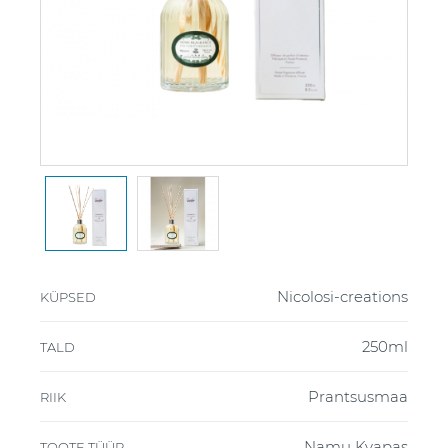
Nicolosi-creations
KÜPSED
250ml
TALD
Prantsusmaa
RIIK
Namų Kvapas
TOOTE TÜÜP