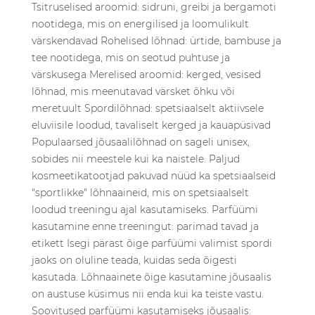
Tsitruselised aroomid: sidruni, greibi ja bergamoti
nootidega, mis on energilised ja loomulikult
värskendavad Rohelised lõhnad: ürtide, bambuse ja
tee nootidega, mis on seotud puhtuse ja
värskusega Merelised aroomid: kerged, vesised
lõhnad, mis meenutavad värsket õhku või
meretuult Spordilõhnad: spetsiaalselt aktiivsele
eluviisile loodud, tavaliselt kerged ja kauapüsivad
Populaarsed jõusaalilõhnad on sageli unisex,
sobides nii meestele kui ka naistele. Paljud
kosmeetikatootjad pakuvad nüüd ka spetsiaalseid
"sportlikke" lõhnaaineid, mis on spetsiaalselt
loodud treeningu ajal kasutamiseks. Parfüümi
kasutamine enne treeningut: parimad tavad ja
etikett Isegi pärast õige parfüümi valimist spordi
jaoks on oluline teada, kuidas seda õigesti
kasutada. Lõhnaainete õige kasutamine jõusaalis
on austuse küsimus nii enda kui ka teiste vastu.
Soovitused parfüümi kasutamiseks jõusaalis: