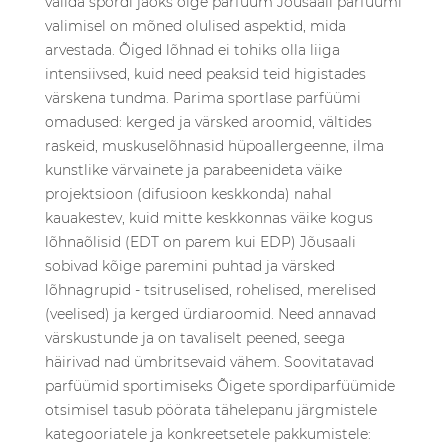
valida spordi jaoks õige parfüüm Jõusaali parfüümi
valimisel on mõned olulised aspektid, mida
arvestada. Õiged lõhnad ei tohiks olla liiga
intensiivsed, kuid need peaksid teid higistades
värskena tundma. Parima sportlase parfüümi
omadused: kerged ja värsked aroomid, vältides
raskeid, muskuselõhnasid hüpoallergeenne, ilma
kunstlike värvainete ja parabeenideta väike
projektsioon (difusioon keskkonda) nahal
kauakestev, kuid mitte keskkonnas väike kogus
lõhnaõlisid (EDT on parem kui EDP) Jõusaali
sobivad kõige paremini puhtad ja värsked
lõhnagrupid - tsitruselised, rohelised, merelised
(veelised) ja kerged ürdiaroomid. Need annavad
värskustunde ja on tavaliselt peened, seega
häirivad nad ümbritsevaid vähem. Soovitatavad
parfüümid sportimiseks Õigete spordiparfüümide
otsimisel tasub pöörata tähelepanu järgmistele
kategooriatele ja konkreetsetele pakkumistele: