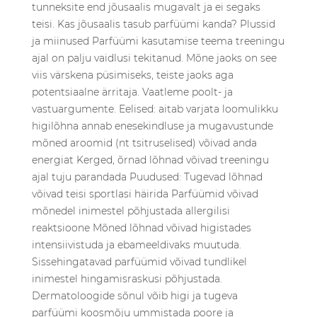
tunneksite end jõusaalis mugavalt ja ei segaks
teisi. Kas jõusaalis tasub parfüümi kanda? Plussid
ja miinused Parfüümi kasutamise teema treeningu
ajal on palju vaidlusi tekitanud. Mõne jaoks on see
viis värskena püsimiseks, teiste jaoks aga
potentsiaalne ärritaja. Vaatleme poolt- ja
vastuargumente. Eelised: aitab varjata loomulikku
higilõhna annab enesekindluse ja mugavustunde
mõned aroomid (nt tsitruselised) võivad anda
energiat Kerged, õrnad lõhnad võivad treeningu
ajal tuju parandada Puudused: Tugevad lõhnad
võivad teisi sportlasi häirida Parfüümid võivad
mõnedel inimestel põhjustada allergilisi
reaktsioone Mõned lõhnad võivad higistades
intensiivistuda ja ebameeldivaks muutuda.
Sissehingatavad parfüümid võivad tundlikel
inimestel hingamisraskusi põhjustada.
Dermatoloogide sõnul võib higi ja tugeva
parfüümi koosmõju ummistada poore ja