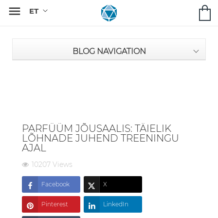

BLOG NAVIGATION
PARFÜÜM JÕUSAALIS: TÄIELIK
LÕHNADE JUHEND TREENINGU
AJAL
10207 Views
Facebook
X
Pinterest
LinkedIn