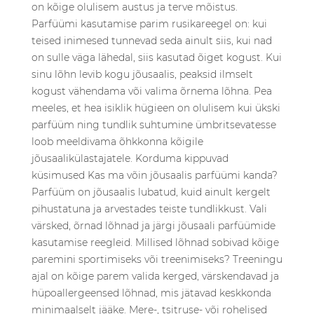
on kõige olulisem austus ja terve mõistus.
Parfüümi kasutamise parim rusikareegel on: kui
teised inimesed tunnevad seda ainult siis, kui nad
on sulle väga lähedal, siis kasutad õiget kogust. Kui
sinu lõhn levib kogu jõusaalis, peaksid ilmselt
kogust vähendama või valima õrnema lõhna. Pea
meeles, et hea isiklik hügieen on olulisem kui ükski
parfüüm ning tundlik suhtumine ümbritsevatesse
loob meeldivama õhkkonna kõigile
jõusaalikülastajatele. Korduma kippuvad
küsimused Kas ma võin jõusaalis parfüümi kanda?
Parfüüm on jõusaalis lubatud, kuid ainult kergelt
pihustatuna ja arvestades teiste tundlikkust. Vali
värsked, õrnad lõhnad ja järgi jõusaali parfüümide
kasutamise reegleid. Millised lõhnad sobivad kõige
paremini sportimiseks või treenimiseks? Treeningu
ajal on kõige parem valida kerged, värskendavad ja
hüpoallergeensed lõhnad, mis jätavad keskkonda
minimaalselt jääke. Mere-, tsitruse- või rohelised