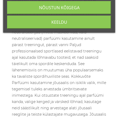
vahendid, mis kontrollivad higistamist, kuid ei
eralda lõhna minimaalse lõhnaga looduslikud
NÕUSTUN KÕIGEGA
deodorandid (nt aaloe vera, bambussöe baasil)
spetsiaalsed spordile mõeldud niiskust imavad
KEELDU
kangad antibakteriaalsete omadustega lõhna
neutraliseerijad (mitte maskeerivad, vaid
neutraliseerivad) parfüümi kasutamine ainult
pärast treeningut, pärast vanni Paljud
professionaalsed sportlased eelistavad treeningu
ajal kasutada lõhnavabu tooteid, et nad saaksid
täielikult oma spordile keskenduda. See
lähenemisviis on muutumas üha populaarsemaks
ka tavaliste spordihuviliste seas. Kokkuvõte
Parfüümi kasutamine jõusaalis on isiklik valik, mille
tegemisel tuleks arvestada ümbritsevate
inimestega. Kui otsustate treeningu ajal parfüümi
kanda, valige kerged ja värsked lõhnad, kasutage
neid säästlikult ning arvestage alati jõusaali
reeglite ja teiste külastajate mugavusega. Jõusaalis