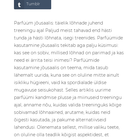
Tumblr
Parfüüm jõusaalis: täielik lõhnade juhend
treeningu ajal Paljud meist tahavad end hästi
tunda ja hästi lõhnata, isegi treenides. Parfüümide
kasutamine jõusaalis tekitab aga palju küsimusi:
kas see on sobiv, millised lõhnad on parimad ja kas
need ei ärrita teisi inimesi? Parfüümide
kasutamine jõusaalis on teema, mida tasub
lähemalt uurida, kuna see on oluline mitte ainult
isikliku hügieeni, vaid ka spordialade üldise
mugavuse seisukohast. Selles artiklis uurime
parfüümi kandmise plusse ja miinuseid treeningu
ajal, anname nõu, kuidas valida treeninguks kõige
sobivamad lõhnaained, arutame, kuidas neid
õigesti kasutada, ja pakume alternatiivseid
lahendusi. Olenemata sellest, millise valiku teete,
on oluline olla teadlik kõigist aspektidest, et