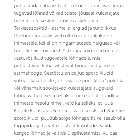
põhjustada nahaärritust. Treenerid märgivad ka, et
tugevad lõhnad võivad teistel jõusaalikülastajatel
treeningule keskendumise raskendada.
Terviseaspektid – astma, allergiad ja tundlikkus
Parfüüm jõusaalis võib olla tõeline väljakutse
inimestele, kellel on hingamisteede haigused või
tundlik haistmismeel. Astmaga inimesed on eriti
vastuvõtlikud tugevatele lõhnadele, mis
põhjustavad köha, vilistavat hingamist ja isegi
astmahooge. Seetõttu on paljud spordiklubid
võtnud kasutusele „lõhnavaba spordiklubi” poliitika
või vähemalt soovitavad külastajatel tugevaid
lõhnu vältida. Seda tehakse mitte ainult tundlike
inimeste heaolu nimel, vaid ka selleks, et luua
kõigile külastajatele meeldivam keskkond. Kui teie
spordiklubil puudub selge lõhnapoliitika, tasub olla
lugupidav ja tervet mõistust kasutades valida
kerged lõhnad ja vältida ülepihustamist. Kuidas