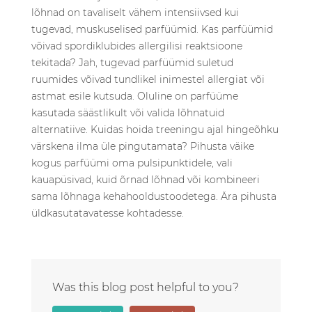
lõhnad on tavaliselt vähem intensiivsed kui
tugevad, muskuselised parfüümid. Kas parfüümid
võivad spordiklubides allergilisi reaktsioone
tekitada? Jah, tugevad parfüümid suletud
ruumides võivad tundlikel inimestel allergiat või
astmat esile kutsuda. Oluline on parfüüme
kasutada säästlikult või valida lõhnatuid
alternatiive. Kuidas hoida treeningu ajal hingeõhku
värskena ilma üle pingutamata? Pihusta väike
kogus parfüümi oma pulsipunktidele, vali
kauapüsivad, kuid õrnad lõhnad või kombineeri
sama lõhnaga kehahooldustoodetega. Ära pihusta
üldkasutatavatesse kohtadesse.
Was this blog post helpful to you?