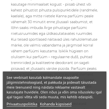
kasutage minimaalset kogust - piisab ühest või
kahest pihustist pihusta pulsipunktidele (randmele,
kaelale), aga mitte riietele Kanna parfüümi peale
vähemalt 30 minutit enne jõusaali saabumist, et
lõhn saaks imbuda Ärge pihustage parfüümi
riietusruumides ega üldkasutatavates ruumides
Kui teised sportlased näitavad üles rahulolematuse
märke, ole valmis vabandama ja järgmisel korral
vähem parfüümi kasutama. Isiklik hügieen on
olulisem kui parfüüm – regulaarne dušš, puhtad
trenniriided ja kvaliteetne deodorant on sageli
piisavad, et jõusaalis värske püsida. Parfüüm peaks
olema hügieeni täiendav, mitte esmane element.
See veebisait kasutab kolmandate osapoolte
Parfüümi alternatiivid jõusaalis Kui te pole kindel,
jälgimistehnoloogiaid, et pakkuda ja pidevalt täiustada
kas treeningu ajal parfüümi kanda või külastate
meie teenuseid ning näidata reklaame vastavalt
kasutajate huvidele. Olen nõus ja võin oma nõusoleku igal
jõusaali, kus palutakse teil parfüüme mitte kanda,
ajal tagasi võtta või seda muuta, mis kehtib edaspidi.
on olemas mõned suurepärased alternatiivid:
Privaatsuspoliitika
lõhnatu deodorandid või higistamisvastased
Kohanda küpsiseid