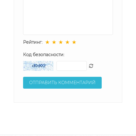
★
★
★
★
★
Рейтинг:
Код безопасности: