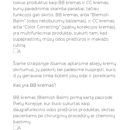
tokius produktus kaip BB kremas ir CC kremas,
5.2. Kuris geriau tinka kasdieniam
kurių pavadinimai skamba panašiai, tačiau
naudojimui: BB ar CC kremas?
funkcijos gali skirtis. BB kremas, arba "Blemish
5.3. Ar galima naudoti BB ir CC kremą kartu?
Balm" (odos netobulumų balzamas), ir CC kremas,
5.4. Ar BB ir CC kremai tinka visų tipų odai?
arba "Color Correcting" (spalvų korekcijos kremas),
5.5. Ar man vis dar reikalingas makiažo
yra multifunkciniai produktai, sukurti tam, kad
pagrindas, jei naudoju BB ar CC kremą?
supaprastintų mūsų odos priežiūros ir makiažo
rutiną.
Šiame straipsnyje išsamiai aptarsime abiejų kremų
skirtumus, jų paskirtį bei padėsime nuspręsti, kuris
iš jų geriausiai tinka būtent jūsų odai ir poreikiams.
Kas yra BB kremas?
BB kremas (Blemish Balm) pirmą kartą pasirodė
Pietų Korėjoje, kur buvo sukurtas kaip
daugiafunkcinis odos priežiūros produktas, skirtas
pacientams po chirurginių procedūrų ar cheminių
šveitimų.