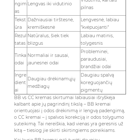
Vidutinis, kartais
ngim
Lengvas iki vidutinio
pilnas
as
Tekst
Dažniausiai tirštesnė,
Lengvesnė, labiau
ūra
kremiškesnė
"kvėpuojanti"
Rezul
Natūralus, šiek tiek
Labiau matinis,
tatas
blizgus
tolygesnis
Probleminei,
Tinka
Normaliai ir sausai,
paraudusiai,
odai
jaunesnei odai
brandžiai odai
Ingre
Daugiau spalvą
Daugiau drėkinamųjų
dient
koreguojančių
medžiagų
ai
pigmentų
BB vs CC kremas skirtumai labiausiai išryškėja
kalbant apie jų pagrindinį tikslą – BB kremai
orientuojasi į odos drėkinimą ir lengvą padengimą,
o CC kremai – į spalvos korekciją ir odos tolygumo
suteikimą. Tai nereiškia, kad vienas yra geresnis už
kitą – tiesiog jie skirti skirtingiems poreikiams.