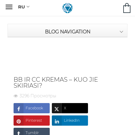

BLOG NAVIGATION
BB IR CC KREMAS – KUO JIE
SKIRIASI?
3296 Просмотры
Facebook
X
Pinterest
LinkedIn
Tumblr