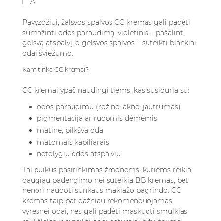
Pavyzdžiui, žalsvos spalvos CC kremas gali padėti
sumažinti odos paraudimą, violetinis – pašalinti
gelsvą atspalvį, o gelsvos spalvos – suteikti blankiai
odai šviežumo.
Kam tinka CC kremai?
CC kremai ypač naudingi tiems, kas susiduria su:
odos paraudimu (rožine, aknė, jautrumas)
pigmentacija ar rudomis dėmėmis
matine, pilkšva oda
matomais kapiliarais
netolygiu odos atspalviu
Tai puikus pasirinkimas žmonėms, kuriems reikia
daugiau padengimo nei suteikia BB kremas, bet
nenori naudoti sunkaus makiažo pagrindo. CC
kremas taip pat dažniau rekomenduojamas
vyresnei odai, nes gali padėti maskuoti smulkias