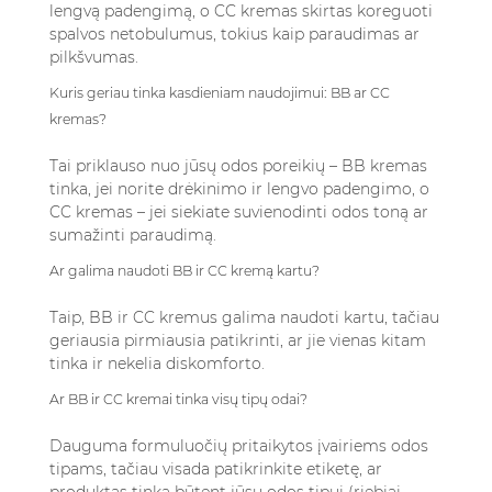
lengvą padengimą, o CC kremas skirtas koreguoti
spalvos netobulumus, tokius kaip paraudimas ar
pilkšvumas.
Kuris geriau tinka kasdieniam naudojimui: BB ar CC
kremas?
Tai priklauso nuo jūsų odos poreikių – BB kremas
tinka, jei norite drėkinimo ir lengvo padengimo, o
CC kremas – jei siekiate suvienodinti odos toną ar
sumažinti paraudimą.
Ar galima naudoti BB ir CC kremą kartu?
Taip, BB ir CC kremus galima naudoti kartu, tačiau
geriausia pirmiausia patikrinti, ar jie vienas kitam
tinka ir nekelia diskomforto.
Ar BB ir CC kremai tinka visų tipų odai?
Dauguma formuluočių pritaikytos įvairiems odos
tipams, tačiau visada patikrinkite etiketę, ar