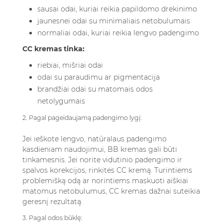
sausai odai, kuriai reikia papildomo drėkinimo
jaunesnei odai su minimaliais netobulumais
normaliai odai, kuriai reikia lengvo padengimo
CC kremas tinka:
riebiai, mišriai odai
odai su paraudimu ar pigmentacija
brandžiai odai su matomais odos
netolygumais
2. Pagal pageidaujamą padengimo lygį:
Jei ieškote lengvo, natūralaus padengimo
kasdieniam naudojimui, BB kremas gali būti
tinkamesnis. Jei norite vidutinio padengimo ir
spalvos korekcijos, rinkitės CC kremą. Turintiems
problemišką odą ar norintiems maskuoti aiškiai
matomus netobulumus, CC kremas dažnai suteikia
geresnį rezultatą.
3. Pagal odos būklę: