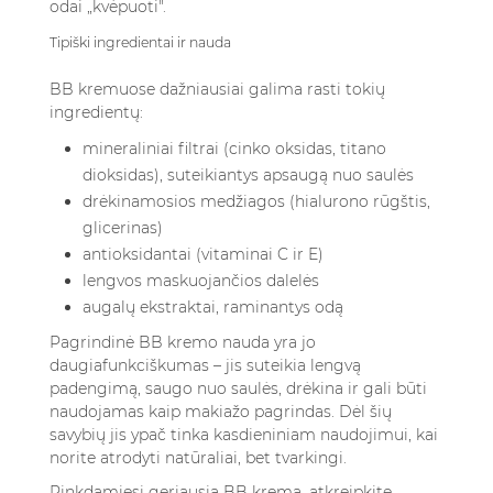
odai „kvėpuoti".
Tipiški ingredientai ir nauda
BB kremuose dažniausiai galima rasti tokių
ingredientų:
mineraliniai filtrai (cinko oksidas, titano
dioksidas), suteikiantys apsaugą nuo saulės
drėkinamosios medžiagos (hialurono rūgštis,
glicerinas)
antioksidantai (vitaminai C ir E)
lengvos maskuojančios dalelės
augalų ekstraktai, raminantys odą
Pagrindinė BB kremo nauda yra jo
daugiafunkciškumas – jis suteikia lengvą
padengimą, saugo nuo saulės, drėkina ir gali būti
naudojamas kaip makiažo pagrindas. Dėl šių
savybių jis ypač tinka kasdieniniam naudojimui, kai
norite atrodyti natūraliai, bet tvarkingi.
Rinkdamiesi geriausią BB kremą, atkreipkite