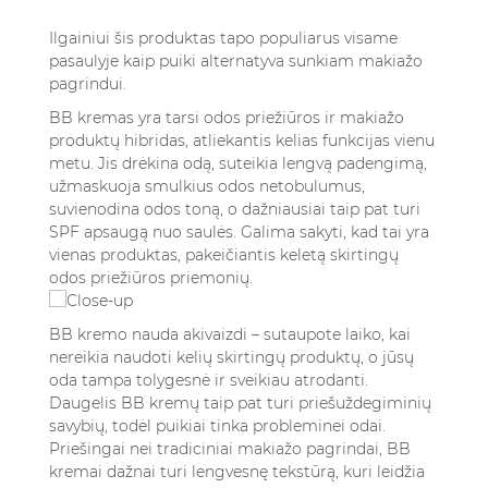
Ilgainiui šis produktas tapo populiarus visame
pasaulyje kaip puiki alternatyva sunkiam makiažo
pagrindui.
BB kremas yra tarsi odos priežiūros ir makiažo
produktų hibridas, atliekantis kelias funkcijas vienu
metu. Jis drėkina odą, suteikia lengvą padengimą,
užmaskuoja smulkius odos netobulumus,
suvienodina odos toną, o dažniausiai taip pat turi
SPF apsaugą nuo saulės. Galima sakyti, kad tai yra
vienas produktas, pakeičiantis keletą skirtingų
odos priežiūros priemonių.
BB kremo nauda akivaizdi – sutaupote laiko, kai
nereikia naudoti kelių skirtingų produktų, o jūsų
oda tampa tolygesnė ir sveikiau atrodanti.
Daugelis BB kremų taip pat turi priešuždegiminių
savybių, todėl puikiai tinka probleminei odai.
Priešingai nei tradiciniai makiažo pagrindai, BB
kremai dažnai turi lengvesnę tekstūrą, kuri leidžia