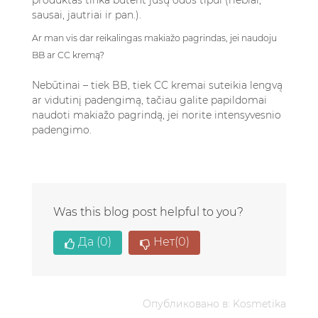
produktas tinka būtent jūsų odos tipui (riebiai,
sausai, jautriai ir pan.).
Ar man vis dar reikalingas makiažo pagrindas, jei naudoju
BB ar CC kremą?
Nebūtinai – tiek BB, tiek CC kremai suteikia lengvą
ar vidutinį padengimą, tačiau galite papildomai
naudoti makiažo pagrindą, jei norite intensyvesnio
padengimo.
Was this blog post helpful to you?
Да
(0)
Нет
(0)
Опубликовано в:
Kosmetika