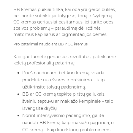
BB kremas puikiai tinka, kai oda yra geros būklės,
bet norite suteikti jai tolygesnį toną ir švytėjimą.
CC kremas geriausiai pasitarnaus, jei turite odos
spalvos problemų – paraudimą dėl rožinės,
matomus kapiliarus ar pigmentacijos dėmes.
Pro patarimai naudojant BB ir CC kremus
Kad gautumėte geriausius rezultatus, pateikiame
keletą profesionalių patarimų:
Prieš naudodami bet kurį kremą, visada
pradėkite nuo švaros ir drėkinimo – taip
užtikrinsite tolygų padengimą.
BB ar CC kremą tepkite pirštų galiukais,
švelniu teptuvu ar makiažo kempinėle – taip
išvengsite dryžių.
Norint intensyvesnio padengimo, galite
naudoti BB kremą kaip makiažo pagrindą, o
CC kremą – kaip korektorių probleminėms