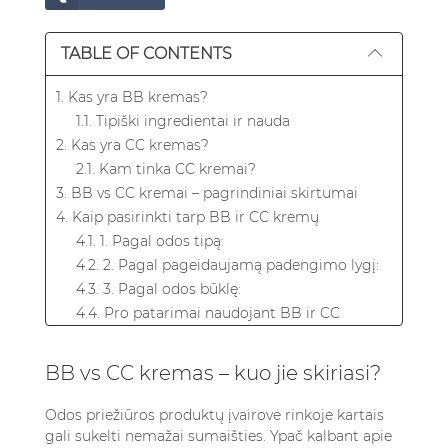
TABLE OF CONTENTS
1. Kas yra BB kremas?
1.1. Tipiški ingredientai ir nauda
2. Kas yra CC kremas?
2.1. Kam tinka CC kremai?
3. BB vs CC kremai – pagrindiniai skirtumai
4. Kaip pasirinkti tarp BB ir CC kremų
4.1. 1. Pagal odos tipą:
4.2. 2. Pagal pageidaujamą padengimo lygį:
4.3. 3. Pagal odos būklę:
4.4. Pro patarimai naudojant BB ir CC
kremus
5. Dažniausiai užduodami klausimai apie BB ir
BB vs CC kremas – kuo jie skiriasi?
CC kremus
5.1. Koks pagrindinis skirtumas tarp BB ir CC
Odos priežiūros produktų įvairovė rinkoje kartais
kremų?
gali sukelti nemažai sumaišties. Ypač kalbant apie