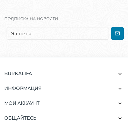
ПОДПИСКА НА НОВОСТИ

BURKALIFA

ИНФОРМАЦИЯ

МОЙ АККАУНТ

ОБЩАЙТЕСЬ