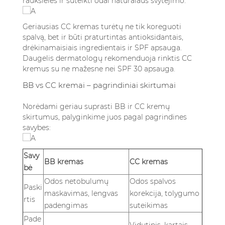
raukšleles ir suteikti odai natūralaus švytėjimo.
Geriausias CC kremas turėtų ne tik koreguoti
spalvą, bet ir būti praturtintas antioksidantais,
drėkinamaisiais ingredientais ir SPF apsauga.
Daugelis dermatologų rekomenduoja rinktis CC
kremus su ne mažesne nei SPF 30 apsauga.
BB vs CC kremai – pagrindiniai skirtumai
Norėdami geriau suprasti BB ir CC kremų
skirtumus, palyginkime juos pagal pagrindines
savybes:
Savy
BB kremas
CC kremas
bė
Odos netobulumų
Odos spalvos
Paski
maskavimas, lengvas
korekcija, tolygumo
rtis
padengimas
suteikimas
Pade