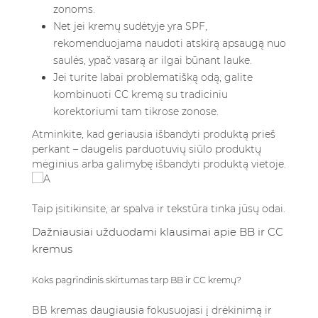
zonoms.
Net jei kremų sudėtyje yra SPF,
rekomenduojama naudoti atskirą apsaugą nuo
saulės, ypač vasarą ar ilgai būnant lauke.
Jei turite labai problematišką odą, galite
kombinuoti CC kremą su tradiciniu
korektoriumi tam tikrose zonose.
Atminkite, kad geriausia išbandyti produktą prieš
perkant – daugelis parduotuvių siūlo produktų
mėginius arba galimybę išbandyti produktą vietoje.
Taip įsitikinsite, ar spalva ir tekstūra tinka jūsų odai.
Dažniausiai užduodami klausimai apie BB ir CC
kremus
Koks pagrindinis skirtumas tarp BB ir CC kremų?
BB kremas daugiausia fokusuojasi į drėkinimą ir