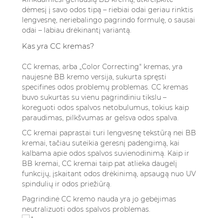
dėmesį į savo odos tipą – riebiai odai geriau rinktis
lengvesnę, neriebalingo pagrindo formulę, o sausai
odai – labiau drėkinantį variantą.
Kas yra CC kremas?
CC kremas, arba „Color Correcting" kremas, yra
naujesnė BB kremo versija, sukurta spręsti
specifines odos problemų problemas. CC kremas
buvo sukurtas su vienu pagrindiniu tikslu –
koreguoti odos spalvos netobulumus, tokius kaip
paraudimas, pilkšvumas ar gelsva odos spalva.
CC kremai paprastai turi lengvesnę tekstūrą nei BB
kremai, tačiau suteikia geresnį padengimą, kai
kalbama apie odos spalvos suvienodinimą. Kaip ir
BB kremai, CC kremai taip pat atlieka daugelį
funkcijų, įskaitant odos drėkinimą, apsaugą nuo UV
spindulių ir odos priežiūrą.
Pagrindinė CC kremo nauda yra jo gebėjimas
neutralizuoti odos spalvos problemas.