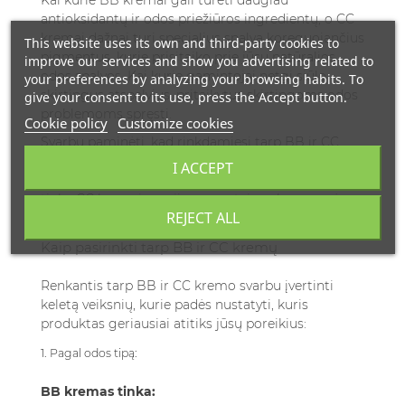
Kai kurie BB kremai gali turėti daugiau
antioksidantų ir odos priežiūros ingredientų, o CC
kremai dažnai turi specialius spalvą koreguojančius
This website uses its own and third-party cookies to
pigmentus, kurie prisitaiko prie jūsų natūralios
improve our services and show you advertising related to
odos spalvos. Kai kurie gamintojai netgi siūlo
your preferences by analyzing your browsing habits. To
skirtingus atspalvius, pritaikytus skirtingoms odos
give your consent to its use, press the Accept button.
problemoms spręsti.
Cookie policy
Customize cookies
Svarbu paminėti, kad rinkdamiesi tarp BB ir CC
kremo, turėtumėte atsižvelgti ir į savo odos tipą.
I ACCEPT
Pavyzdžiui, riebios odos savininkams dažnai labiau
tinka CC kremai, nes jie paprastai yra lengvesnės
REJECT ALL
tekstūros ir mažiau užkemša poras.
Kaip pasirinkti tarp BB ir CC kremų
Renkantis tarp BB ir CC kremo svarbu įvertinti
keletą veiksnių, kurie padės nustatyti, kuris
produktas geriausiai atitiks jūsų poreikius:
1. Pagal odos tipą:
BB kremas tinka: