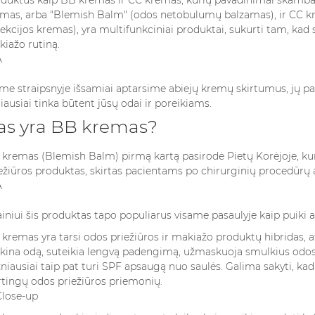
mas, arba "Blemish Balm" (odos netobulumų balzamas), ir CC kr
5.5. Ar man vis dar reikalingas makiažo pagrindas, jei naudoju
ekcijos kremas), yra multifunkciniai produktai, sukurti tam, kad
iažo rutiną.
me straipsnyje išsamiai aptarsime abiejų kremų skirtumus, jų pask
iausiai tinka būtent jūsų odai ir poreikiams.
as yra BB kremas?
kremas (Blemish Balm) pirmą kartą pasirodė Pietų Korėjoje, ku
ežiūros produktas, skirtas pacientams po chirurginių procedūrų 
LAIKYMO
AR PAAKIŲ KREMAI
KOKIUS K
 KAIP
TIKRAI BŪTINI?
RINKTIS M
ainiui šis produktas tapo populiarus visame pasaulyje kaip puiki
I KVAPUS
IŠSAMUS GIDAS
PAGAL ZO
 LAIKUI
ŽENKLĄ?
kremas yra tarsi odos priežiūros ir makiažo produktų hibridas, atl
5007 peržiūros
kina odą, suteikia lengvą padengimą, užmaskuoja smulkius odos
iūros
4714 perž
Paakių kremai – vieni iš tų
niausiai taip pat turi SPF apsaugą nuo saulės. Galima sakyti, kad 
kymo sąlygos
Kvepalai yra 
kosmetikos produktų, kurie
rtingų odos priežiūros priemonių.
aspektas,
dalis, bet ir 
nuolat kelia diskusijas.
ioginį poveikį
savo asmeny
Vieni juos laiko būtinu