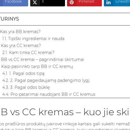
Facebook
X
Pinterest
LinkedI
TURINYS
. Kas yra BB kremas?
1.1. Tipiški ingredientai ir nauda
. Kas yra CC kremas?
2.1. Kam tinka CC kremai?
. BB vs CC kremai – pagrindiniai skirtumai
. Kaip pasirinkti tarp BB ir CC kremų
4.1. 1. Pagal odos tipą:
4.2. 2. Pagal pageidaujamą padengimo lygį:
4.3. 3. Pagal odos būklę:
4.4. Pro patarimai naudojant BB ir CC kremus
. Dažniausiai užduodami klausimai apie BB ir CC kremus
5.1. Koks pagrindinis skirtumas tarp BB ir CC kremų?
B vs CC kremas – kuo jie ski
5.2. Kuris geriau tinka kasdieniam naudojimui: BB ar CC krema
5.3. Ar galima naudoti BB ir CC kremą kartu?
s priežiūros produktų įvairovė rinkoje kartais gali sukelti nemaž
5.4. Ar BB ir CC kremai tinka visų tipų odai?
duktus kaip BB kremas ir CC kremas, kurių pavadinimai skamba pa