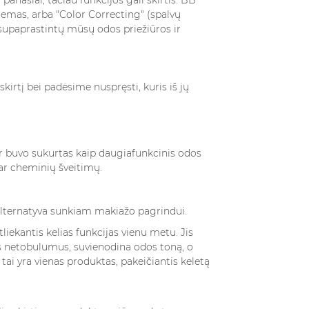
emas, arba "Color Correcting" (spalvų
 BB ar CC kremą?
 supaprastintų mūsų odos priežiūros ir
irtį bei padėsime nuspręsti, kuris iš jų
r buvo sukurtas kaip daugiafunkcinis odos
ar cheminių šveitimų.
VEPALUS
SKIRTINGŲ KVAPŲ
OTERIMS
STILIAI: GĖLIŲ,
 alternatyva sunkiam makiažo pagrindui.
DIAKO
MEDIENOS
iekantis kelias funkcijas vienu metu. Jis
4228 peržiūros
 netobulumus, suvienodina odos toną, o
iūros
Šiuolaikinė parfumerija
tai yra vienas produktas, pakeičiantis keletą
ne tik grožio
mus įtraukia į įvairiausių
būdas išreikšti
kvapų pasaulį, tačiau du
bę. Renkantis
išskirtiniai kvapų stiliai –