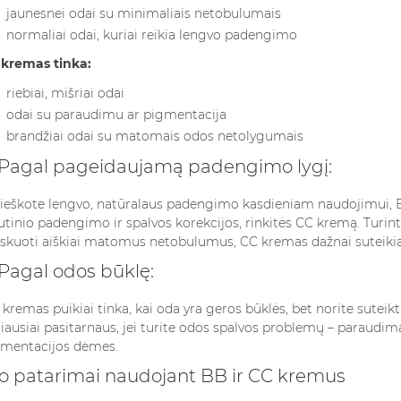
jaunesnei odai su minimaliais netobulumais
normaliai odai, kuriai reikia lengvo padengimo
kremas tinka:
riebiai, mišriai odai
odai su paraudimu ar pigmentacija
brandžiai odai su matomais odos netolygumais
 Pagal pageidaujamą padengimo lygį:
 ieškote lengvo, natūralaus padengimo kasdieniam naudojimui, B
utinio padengimo ir spalvos korekcijos, rinkitės CC kremą. Turi
kuoti aiškiai matomus netobulumus, CC kremas dažnai suteikia 
 Pagal odos būklę:
kremas puikiai tinka, kai oda yra geros būklės, bet norite suteikt
iausiai pasitarnaus, jei turite odos spalvos problemų – paraudim
mentacijos dėmes.
o patarimai naudojant BB ir CC kremus