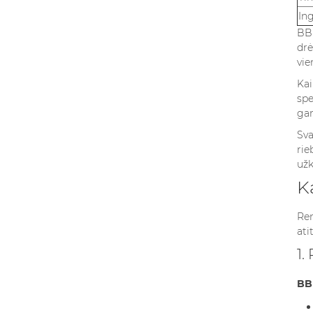
Ing
BB 
drė
vie
Kai
spe
gam
Sva
rie
užk
K
Ren
ati
1.
BB