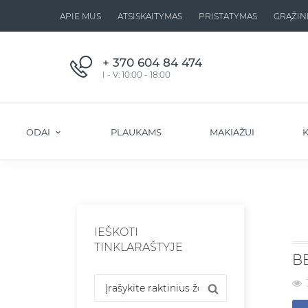
APIE MUS
ATSISKAITYMAS
PRISTATYMAS
GRĄŽIN
+ 370 604 84 474
I - V: 10:00 - 18:00
ODAI
PLAUKAMS
MAKIAŽUI
K
IEŠKOTI
TINKLARAŠTYJE
BB