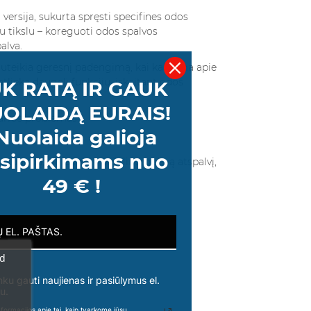
ersija, sukurta spręsti specifines odos
 tikslu – koreguoti odos spalvos
alva.
suteikia geresnį padengimą, kai kalbama apie
tlieka daugelį funkcijų, įskaitant odos
K RATĄ IR GAUK
OLAIDĄ EURAIS!
alvos problemas.
Nuolaida galioja
sipirkimams nuo
udimą, violetinis – pašalinti gelsvą atspalvį,
49 € !
ad
nku gauti naujienas ir pasiūlymus el.
u.
formacijos apie tai, kaip tvarkome jūsų