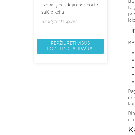
BB 
kvepalų naudojimas sporto
jūsų mėgsta
tol
salėje kelia...
aromatų koky
pro
lei
Skaityti Daugiau
Skaityti Dau
Ti
BB 
PERŽIŪRĖTI VISUS
POPULIARIUS ĮRAŠUS
Pag
drė
kai
Rin
ner
K