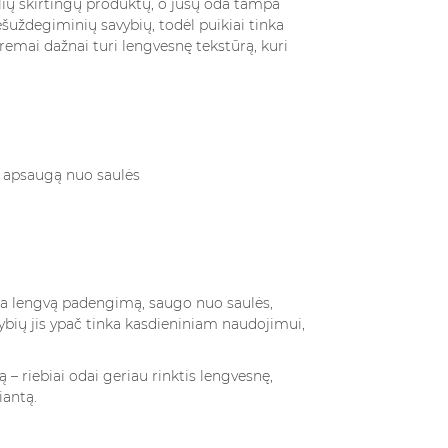
lių skirtingų produktų, o jūsų oda tampa
rims, verta...
gėlių ir...
ešuždegiminių savybių, todėl puikiai tinka
remai dažnai turi lengvesnę tekstūrą, kuri
giau
Skaityti Daugiau
ys apsaugą nuo saulės
ia lengvą padengimą, saugo nuo saulės,
ybių jis ypač tinka kasdieniniam naudojimui,
– riebiai odai geriau rinktis lengvesnę,
iantą.