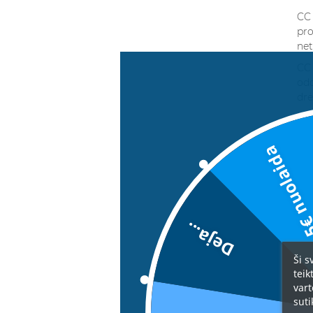
CC 
pro
net
CC 
odo
drė
Pag
5€ nuolai
Pav
o g
Ka
Deja...
CC 
Ši s
teik
vart
suti