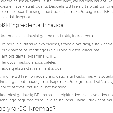
kremo nauda akivaizdi – sutaupote laiko, kai nereikia naudoti ke
miausių
kvepalus mote
odos...
ygesnė ir sveikiau atrodanti. Daugelis BB kremų taip pat turi pri
bei,...
bleminei odai. Priešingai nei tradiciniai makiažo pagrindai, BB k
Skaityti Dau
Skaityti Daugiau
džia odai „kvėpuoti".
giau
piški ingredientai ir nauda
kremuose dažniausiai galima rasti tokių ingredientų:
mineraliniai filtrai (cinko oksidas, titano dioksidas), suteikiant
drėkinamosios medžiagos (hialurono rūgštis, glicerinas)
antioksidantai (vitaminai C ir E)
lengvos maskuojančios dalelės
augalų ekstraktai, raminantys odą
rindinė BB kremo nauda yra jo daugiafunkciškumas – jis suteik
kina ir gali būti naudojamas kaip makiažo pagrindas. Dėl šių sav
 norite atrodyti natūraliai, bet tvarkingi.
kdamiesi geriausią BB kremą, atkreipkite dėmesį į savo odos tipą 
iebalingo pagrindo formulę, o sausai odai – labiau drėkinantį var
as yra CC kremas?