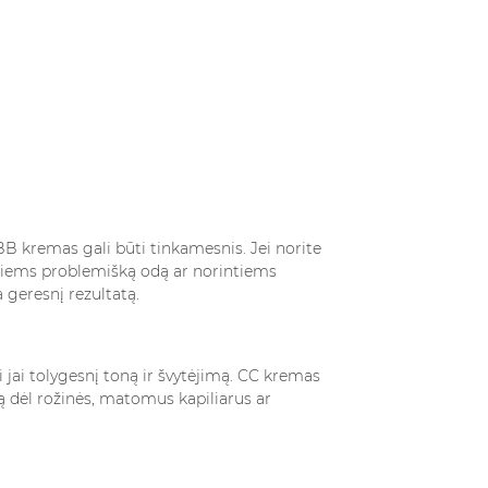
B kremas gali būti tinkamesnis. Jei norite
ntiems problemišką odą ar norintiems
geresnį rezultatą.
i jai tolygesnį toną ir švytėjimą. CC kremas
ą dėl rožinės, matomus kapiliarus ar