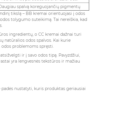
Daugiau spalvą koreguojančių pigmentų
ndinį tikslą – BB kremai orientuojasi į odos
 odos tolygumo suteikimą. Tai nereiškia, kad
s.
iūros ingredientų, o CC kremai dažnai turi
sų natūralios odos spalvos. Kai kurie
ms odos problemoms spręsti.
ižvelgti ir į savo odos tipą. Pavyzdžiui,
rastai yra lengvesnės tekstūros ir mažiau
 padės nustatyti, kuris produktas geriausiai