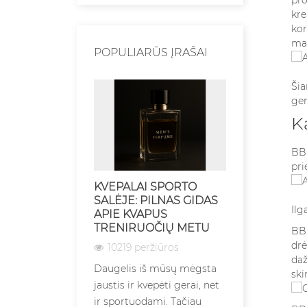
kre
kor
mak
POPULIARŪS ĮRAŠAI
Šia
ger
K
BB 
pri
KVEPALAI SPORTO
KVEPALŲ 
SALĖJE: PILNAS GIDAS
SĄLYGOS –
Ilg
APIE KVAPUS
IŠSAUGOT
TRENIRUOČIŲ METU
ILGESNIAM
BB 
drė
10219 peržiūros
7146 perž
daž
Daugelis iš mūsų mėgsta
Kvepalų lai
ski
jaustis ir kvepėti gerai, net
yra esminis 
ir sportuodami. Tačiau
turintis ties