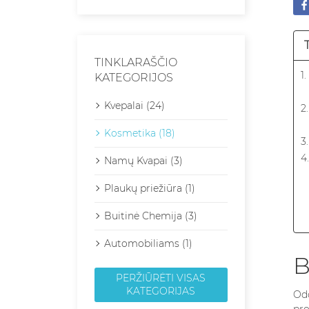
TINKLARAŠČIO
1
KATEGORIJOS
Kvepalai (24)
2
Kosmetika (18)
3
4
Namų Kvapai (3)
Plaukų priežiūra (1)
Buitinė Chemija (3)
5
Automobiliams (1)
B
PERŽIŪRĖTI VISAS
KATEGORIJAS
Odo
pro