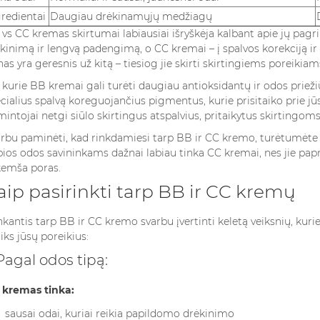
redientai
Daugiau drėkinamųjų medžiagų
vs CC kremas skirtumai labiausiai išryškėja kalbant apie jų pagri
kinimą ir lengvą padengimą, o CC kremai – į spalvos korekciją ir
nas yra geresnis už kitą – tiesiog jie skirti skirtingiems poreikiam
 kurie BB kremai gali turėti daugiau antioksidantų ir odos priež
cialius spalvą koreguojančius pigmentus, kurie prisitaiko prie jū
intojai netgi siūlo skirtingus atspalvius, pritaikytus skirtingo
rbu paminėti, kad rinkdamiesi tarp BB ir CC kremo, turėtumėte ats
bios odos savininkams dažnai labiau tinka CC kremai, nes jie pap
emša poras.
aip pasirinkti tarp BB ir CC kremų
kantis tarp BB ir CC kremo svarbu įvertinti keletą veiksnių, kurie
tiks jūsų poreikius:
 Pagal odos tipą:
 kremas tinka:
sausai odai, kuriai reikia papildomo drėkinimo