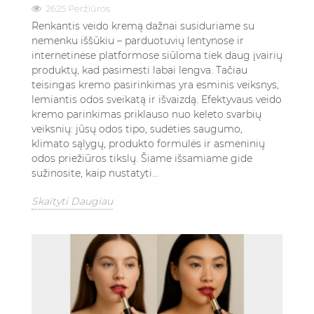
2625 Peržiūros
Renkantis veido kremą dažnai susiduriame su
nemenku iššūkiu – parduotuvių lentynose ir
internetinėse platformose siūloma tiek daug įvairių
produktų, kad pasimesti labai lengva. Tačiau
teisingas kremo pasirinkimas yra esminis veiksnys,
lemiantis odos sveikatą ir išvaizdą. Efektyvaus veido
kremo parinkimas priklauso nuo keleto svarbių
veiksnių: jūsų odos tipo, sudėties saugumo,
klimato sąlygų, produkto formulės ir asmeninių
odos priežiūros tikslų. Šiame išsamiame gide
sužinosite, kaip nustatyti...
Skaityti Daugiau