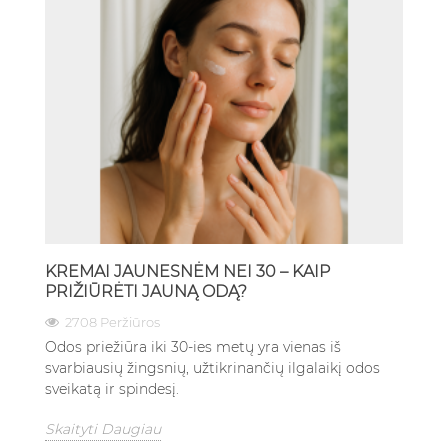
KREMAI JAUNESNĖM NEI 30 – KAIP
PRIŽIŪRĖTI JAUNĄ ODĄ?
2708 Peržiūros
Odos priežiūra iki 30-ies metų yra vienas iš
svarbiausių žingsnių, užtikrinančių ilgalaikį odos
sveikatą ir spindesį.
Skaityti Daugiau