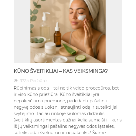
KŪNO ŠVEITIKLIAI – KAS VEIKSMINGA?
3734 Peržiūros
Rūpinimasis oda – tai ne tik veido procedūros, bet
ir viso kūno priežiūra. Kūno šveitikliai yra
nepakeičiama priemonė, padedanti pašalinti
negyvą odos sluoksnį, atnaujinti odą ir suteikti jai
švytėjimo. Tačiau rinkoje siūlomas didžiulis
šveitiklių asortimentas dažnai kelia sumaištį – kuris
iš jų veiksmingai pašalins negyvas odos ląsteles,
suteiks odai švelnumo ir nepakenks? Šiame