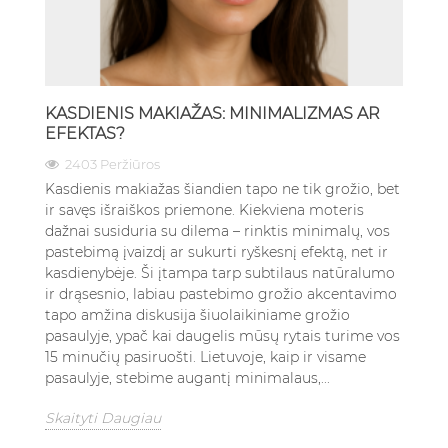
KASDIENIS MAKIAŽAS: MINIMALIZMAS AR
EFEKTAS?
2403 Peržiūros
Kasdienis makiažas šiandien tapo ne tik grožio, bet
ir savęs išraiškos priemone. Kiekviena moteris
dažnai susiduria su dilema – rinktis minimalų, vos
pastebimą įvaizdį ar sukurti ryškesnį efektą, net ir
kasdienybėje. Ši įtampa tarp subtilaus natūralumo
ir drąsesnio, labiau pastebimo grožio akcentavimo
tapo amžina diskusija šiuolaikiniame grožio
pasaulyje, ypač kai daugelis mūsų rytais turime vos
15 minučių pasiruošti. Lietuvoje, kaip ir visame
pasaulyje, stebime augantį minimalaus,...
Skaityti Daugiau