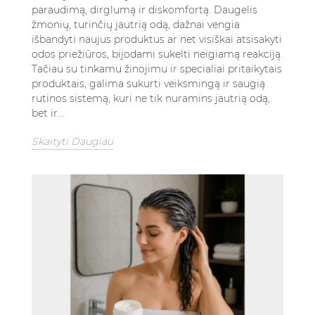
paraudimą, dirglumą ir diskomfortą. Daugelis
žmonių, turinčių jautrią odą, dažnai vengia
išbandyti naujus produktus ar net visiškai atsisakyti
odos priežiūros, bijodami sukelti neigiamą reakciją.
Tačiau su tinkamu žinojimu ir specialiai pritaikytais
produktais, galima sukurti veiksmingą ir saugią
rutinos sistemą, kuri ne tik nuramins jautrią odą,
bet ir...
Skaityti Daugiau