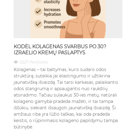
KODĖL KOLAGENAS SVARBUS PO 30?
IZRAELIO KREMŲ PASLAPTYS
2227 Peržiūros
Kolagenas – tai baltymas, kuris sudaro odos
struktūrą, suteikia jai elastingumo ir užtikrina
jaunatvišką išvaizdą. Tai tarsi karkasas, palaikantis
odos stangrumą ir apsaugantis nuo raukšlių
atsiradimo. Tačiau sulaukus 30-ies metų, natūrali
kolageno gamyba pradeda mažėti, ir tai tampa
iššūkiu, siekiant išsaugoti jaunatvišką išvaizdą. Ši
amžiaus riba yra lūžio taškas, kai oda pradeda
keistis, o rūpinimasis kolageno papildymu tampa
būtinybe.