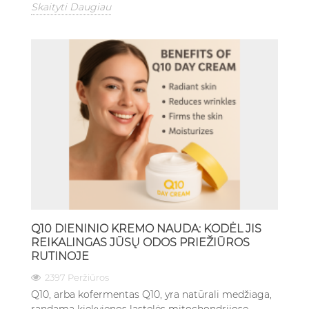
Skaityti Daugiau
Q10 DIENINIO KREMO NAUDA: KODĖL JIS
REIKALINGAS JŪSŲ ODOS PRIEŽIŪROS
RUTINOJE
2397 Peržiūros
Q10, arba kofermentas Q10, yra natūrali medžiaga,