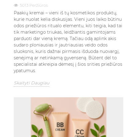
5013 Peržiūros
Paakių kremai – vieni iš tų kosmetikos produktų,
kurie nuolat kelia diskusijas. Vieni juos laiko būtinu
odos priežiūros ritualo elementu, kiti teigia, kad tai
tik marketingo triukas, leidžiantis gamintojams
parduoti dar vieną kremą. Tačiau odą aplink akis
sudaro ploniausias ir jautriausias veido odos
sluoksnis, kuris dažnai pirmasis išduoda nuovargį,
senėjimą ar netinkamą gyvenseną. Būtent dėl to
specialistai atkreipia dėmesį į šios srities priežiūros
ypatumus.
Skaityti Daugiau