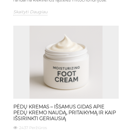
randama kiekvienos ląstelės mitochondrijose.
Skaityti Daugiau
PĖDŲ KREMAS – IŠSAMUS GIDAS APIE
PĖDŲ KREMO NAUDĄ, PRITAIKYMĄ IR KAIP
IŠSIRINKTI GERIAUSIĄ
2437 Peržiūros