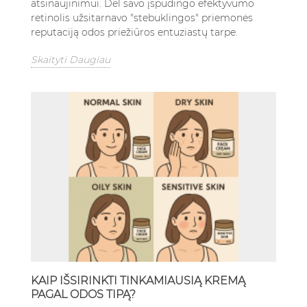
atsinaujinimui. Dėl savo įspūdingo efektyvumo
retinolis užsitarnavo "stebuklingos" priemonės
reputaciją odos priežiūros entuziastų tarpe.
Skaityti Daugiau
KAIP IŠSIRINKTI TINKAMIAUSIĄ KREMĄ
PAGAL ODOS TIPĄ?