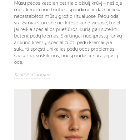
Mūsų pėdos kasdien patiria didžiulį krūvį – nešioja
mus, kenčia nuo trinties, spaudimo ir dažnai lieka
nepastebėtos mūsų grožio ritualuose. Pėdų oda
yra žymiai storesnė nei kitose kūno vietose, todėl
jai reikia specialios priežiūros, kurią gali suteikti
būtent pėdų kremas. Skirtingai nuo įprastų rankų
ar kūno kremų, specializuoti pėdų kremai yra
sukurti spręsti unikalias pėdų odos problemas –
sausumą, suskilimus, nuospaudas ir suragėjusią
odą.
Skaityti Daugiau