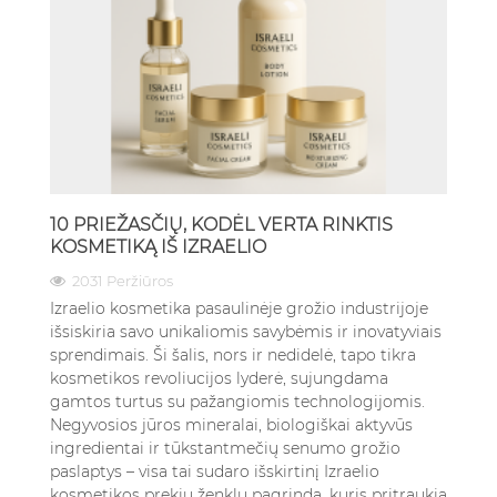
10 PRIEŽASČIŲ, KODĖL VERTA RINKTIS
KOSMETIKĄ IŠ IZRAELIO
2031 Peržiūros
Izraelio kosmetika pasaulinėje grožio industrijoje
išsiskiria savo unikaliomis savybėmis ir inovatyviais
sprendimais. Ši šalis, nors ir nedidelė, tapo tikra
kosmetikos revoliucijos lyderė, sujungdama
gamtos turtus su pažangiomis technologijomis.
Negyvosios jūros mineralai, biologiškai aktyvūs
ingredientai ir tūkstantmečių senumo grožio
paslaptys – visa tai sudaro išskirtinį Izraelio
kosmetikos prekių ženklų pagrindą, kuris pritraukia