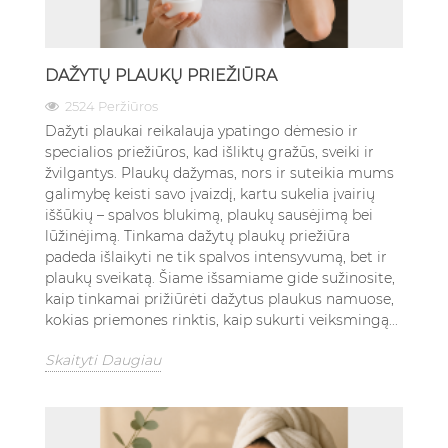
DAŽYTŲ PLAUKŲ PRIEŽIŪRA
2524 Peržiūros
Dažyti plaukai reikalauja ypatingo dėmesio ir
specialios priežiūros, kad išliktų gražūs, sveiki ir
žvilgantys. Plaukų dažymas, nors ir suteikia mums
galimybę keisti savo įvaizdį, kartu sukelia įvairių
iššūkių – spalvos blukimą, plaukų sausėjimą bei
lūžinėjimą. Tinkama dažytų plaukų priežiūra
padeda išlaikyti ne tik spalvos intensyvumą, bet ir
plaukų sveikatą. Šiame išsamiame gide sužinosite,
kaip tinkamai prižiūrėti dažytus plaukus namuose,
kokias priemones rinktis, kaip sukurti veiksmingą...
Skaityti Daugiau