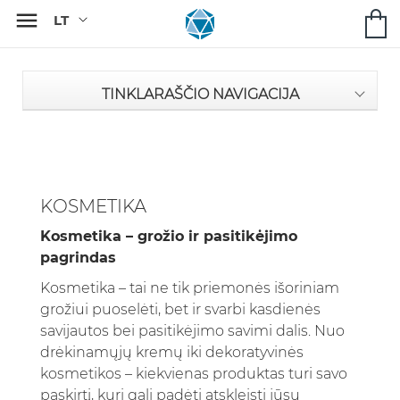

TINKLARAŠČIO NAVIGACIJA
KOSMETIKA
Kosmetika – grožio ir pasitikėjimo
pagrindas
Kosmetika – tai ne tik priemonės išoriniam
grožiui puoselėti, bet ir svarbi kasdienės
savijautos bei pasitikėjimo savimi dalis. Nuo
drėkinamųjų kremų iki dekoratyvinės
kosmetikos – kiekvienas produktas turi savo
paskirtį, kuri gali padėti atskleisti jūsų