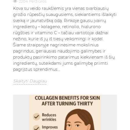
2204 Peržiūros
Kova su veido raukšlėmis yra vienas svarbiausių
grožio rūpesčių suaugusiems, siekiantiems išlaikyti
sveiką ir jaunatvišką odą. Rinkoje gausu įvairių
ingredientų – kolageno, retinolio, hialurono
rūgšties ir vitamino C – tačiau vartotojai dažnai
nežino, kurie iš jų iš tiesų veiksmingi ir kodėl.
Šiame straipsnyje nagrinėsime mokslinius
pagrindus, geriausias naudojimo galimybes ir
produktų pasirinkimo patarimus kiekvienam iš šių
ingredientų, suteikdami jums galimybę priimti
pagrįstus sprendimus...
Skaityti Daugiau