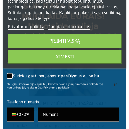
technologijas, kad teiktų ir nuolat tobulintų mūsų
SUK RATĄ IR GAUK
paslaugas bei rodytų reklamas pagal vartotojų interesus.
Skaityti Daugiau
Sutinku ir galiu bet kada atšaukti ar pakeisti savo sutikimą,
NUOLAIDĄ EURAIS!
kuris įsigalios ateityje.
*Nuolaida galioja
Privatumo politika
Daugiau informacijos
apsipirkimams nuo 49 € !
PRIIMTI VISKĄ
ATMESTI
Sutinku gauti naujienas ir pasiūlymus el. paštu.
Daugiau informacijos apie tai, kaip tvarkome jūsų duomenis rinkodaros
komunikacijai, rasite mūsų Privatumo politikoje
Telefono numeris
MATINIAI AR BLIZGŪS LŪPŲ DAŽAI: KAIP
PASIRINKTI?
+370
2350 Peržiūros
Lūpdažis – klasikinė grožio priemonė, kuri per