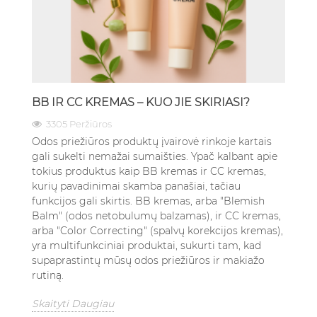
BB IR CC KREMAS – KUO JIE SKIRIASI?
3305 Peržiūros
Odos priežiūros produktų įvairovė rinkoje kartais
gali sukelti nemažai sumaišties. Ypač kalbant apie
tokius produktus kaip BB kremas ir CC kremas,
kurių pavadinimai skamba panašiai, tačiau
funkcijos gali skirtis. BB kremas, arba "Blemish
Balm" (odos netobulumų balzamas), ir CC kremas,
arba "Color Correcting" (spalvų korekcijos kremas),
yra multifunkciniai produktai, sukurti tam, kad
supaprastintų mūsų odos priežiūros ir makiažo
rutiną.
Skaityti Daugiau