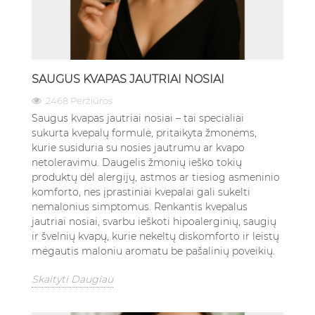
SAUGUS KVAPAS JAUTRIAI NOSIAI
2468 Peržiūros
Saugus kvapas jautriai nosiai – tai specialiai
sukurta kvepalų formulė, pritaikyta žmonėms,
kurie susiduria su nosies jautrumu ar kvapo
netoleravimu. Daugelis žmonių ieško tokių
produktų dėl alergijų, astmos ar tiesiog asmeninio
komforto, nes įprastiniai kvepalai gali sukelti
nemalonius simptomus. Renkantis kvepalus
jautriai nosiai, svarbu ieškoti hipoalerginių, saugių
ir švelnių kvapų, kurie nekeltų diskomforto ir leistų
mėgautis maloniu aromatu be pašalinių poveikių.
Skaityti Daugiau