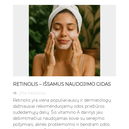
RETINOLIS – IŠSAMUS NAUDOJIMO GIDAS
2714 Peržiūros
Retinolis yra viena populiariausių ir dermatologų
dažniausiai rekomenduojamų odos priežiūros
sudedamųjų dalių. Šis vitamino A darinys jau
dešimtmečius naudojamas kovai su senėjimo
požymiais, aknės problemomis ir bendram odos