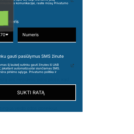
rinkodaros komunikacijai, rasite mūsų Privatumo
o numeris
s dalys:
370
nku gauti pasiūlymus SMS žinute
s šį laukelį sutinku gauti žinutes iš UAB
“, įskaitant automatizuotai siunčiamas SMS.
nėra pirkimo sąlyga. Privatumo politika ir
estą ant nedidelio odos ploto, kad
SUKTI RATĄ
rtingus veido odos poreikius: