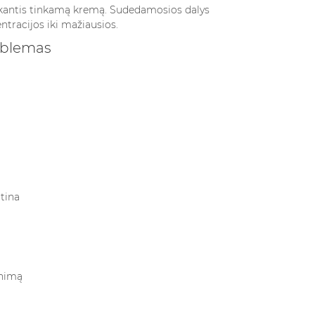
enkantis tinkamą kremą. Sudedamosios dalys
ntracijos iki mažiausios.
oblemas
itina
inimą