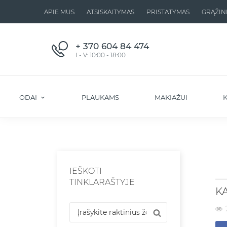
APIE MUS
ATSISKAITYMAS
PRISTATYMAS
GRĄŽIN
+ 370 604 84 474
I - V: 10:00 - 18:00
ODAI
PLAUKAMS
MAKIAŽUI
K
IEŠKOTI
TINKLARAŠTYJE
KA