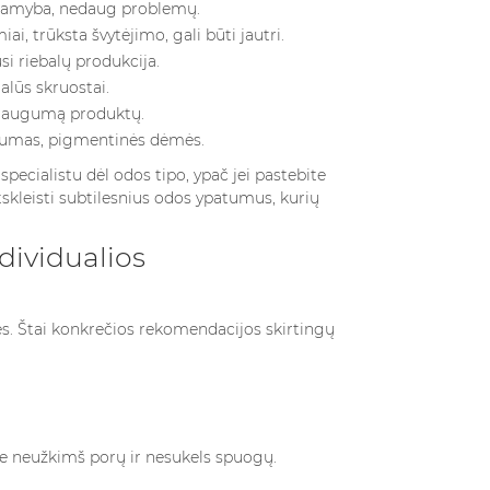
 gamyba, nedaug problemų.
rims, verta...
gėlių ir...
 trūksta švytėjimo, gali būti jautri.
giau
Skaityti Daugiau
si riebalų produkcija.
alūs skruostai.
į daugumą produktų.
gumas, pigmentinės dėmės.
cialistu dėl odos tipo, ypač jei pastebite
tskleisti subtilesnius odos ypatumus, kurių
dividualios
ės. Štai konkrečios rekomendacijos skirtingų
ie neužkimš porų ir nesukels spuogų.