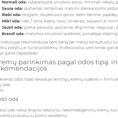
Normali oda:
subalansuota, smulkios poros, minimali riebalų
miausių
kvepalus mote
odos...
Sausa oda:
jaučiamas tempimas, matomi pleiskanojimo požymiai,
bei,...
Skaityti Dau
Skaityti Daugiau
Riebi oda:
blizganti, išsiplėtusios poros, dažni bėrimai, padidėju
giau
Mišri oda:
riebi T zona (kakta, nosis, smakras), sausesni ar norm
Jautri oda:
greitai parausta, jaučiamas dirginimas, reaguoja 
Brandi oda:
matomos smulkios raukšlelės, sumažėjęs elastin
matologai rekomenduoja bent kartą per metus konsultuotis su spe
klių pokyčių ar turite problemų. Profesionalus įvertinimas gali a
ys galite nepastebėti.
remų parinkimas pagal odos tipą: in
ekomendacijos
kvienas odos tipas reikalauja skirtingų kremų sudėties ir formul
ų odai.
ebi oda
biai odai reikia lengvos tekstūros, nekomedogeninių kremų, kur
kokite produktų su šiomis savybėmis: