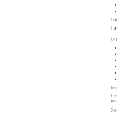
Gal
Br
Bra
Bra
Ren
kok
S