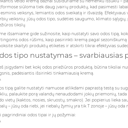
kantis veido kremą dažnai susiduriame su nemenku iššūkiu – par
5.1. Skirtingos tekstūros ypatumai
tformose siūloma tiek daug įvairių produktų, kad pasimesti laba
 esminis veiksnys, lemiantis odos sveikatą ir išvaizdą. Efektyvau
5.2. Kvapo reikšmė
rbių veiksnių: jūsų odos tipo, sudėties saugumo, klimato sąlygų
5.3. Teisingas naudojimas
ežiūros tikslų.
5.4. Kremus laikymo ypatumai
. Praktinis kontrolinis sąrašas renkantis ir naudojant veido kremą
me išsamiame gide sužinosite, kaip nustatyti savo odos tipą, ko
rtingoms odos rūšims, kaip pasirinkti kremą pagal sezoniškumą ir
. Išvados
oksite skaityti produktų etiketes ir atskirti tikrai efektyvias su
. Dažniausiai užduodami klausimai
dos tipo nustatymas – svarbiausias p
8.1. Kaip namuose nustatyti savo odos tipą?
8.2. Kokių sudedamųjų dalių turėčiau vengti veido kremuose?
eš įsigydami bet kokį odos priežiūros produktą, būtina tiksliai nu
8.3. Ar tikrai reikalingi skirtingi kremai dienai ir nakčiai?
gsnis, padėsiantis išsirinkti tinkamiausią kremą.
8.4. Ar galiu pasikliauti tik "natūralių" ar "organinių" produktų t
LAIKYMO
AR PAAKIŲ KREMAI
KOKIUS K
8.5. Kaip dažnai turėčiau keisti savo veido kremą?
 KAIP
TIKRAI BŪTINI?
RINKTIS M
s tipą galite nustatyti namuose atlikdami paprastą testą su suge
I KVAPUS
IŠSAMUS GIDAS
PAGAL ZO
ikliu, palaukite porą valandų nenaudodami jokių priemonių, tada 
 LAIKUI
ŽENKLĄ?
5005 peržiūros
do vietų (kaktos, nosies, skruostų, smakro). Jei popierius lieka sau
iūros
4709 perž
balų – jūsų oda riebi, jei riebalų žymių yra tik T zonoje – jūsų oda 
Paakių kremai – vieni iš tų
kymo sąlygos
Kvepalai yra 
kosmetikos produktų, kurie
i pagrindiniai odos tipai ir jų požymiai:
aspektas,
dalis, bet ir 
nuolat kelia diskusijas.
ioginį poveikį
savo asmeny
Vieni juos laiko būtinu