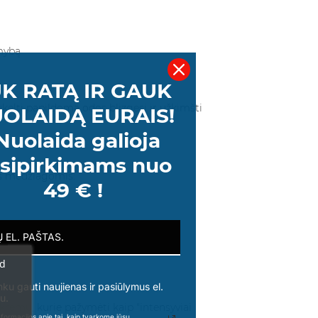
mybą
K RATĄ IR GAUK
ukelti papildomą odos blizgesį ir užkimšti
OLAIDĄ EURAIS!
Nuolaida galioja
sipirkimams nuo
is medžiagomis:
49 € !
ad
nku gauti naujienas ir pasiūlymus el.
u.
kremų, kurie pažymėti kaip "intensyviai
formacijos apie tai, kaip tvarkome jūsų