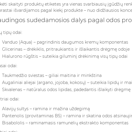
ėti skaityti produktų etiketes yra vienas svarbiausių įgūdžių r
rastai išvardijamos pagal kiekį produkte – nuo didžiausios konce
udingos sudedamosios dalys pagal odos pr
ų tipų odai:
Vanduo (Aqua) – pagrindinis daugumos kremų komponentas
Glicerinas – drėkiklis, pritraukiantis ir išlaikantis drėgmę odoje
Hialurono rūgštis – suteikia giluminį drėkinimą visų tipų odai
sai odai:
Taukmedžio sviestas – giliai maitina ir minkština
Augaliniai aliejai (argano, jojoba, kokosų) – suteikia lipidų ir ma
Skvalenas – natūralus odos lipidas, padedantis išlaikyti drėgmę
triai odai:
Alavijų sultys – ramina ir mažina uždegimą
Pantenolis (provitaminas B5) – ramina ir skatina odos atsinauj
Bisabololis – raminamasis ramunėlių ekstrakto komponentas