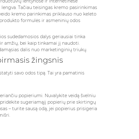
duotuvių lentynose ir internetinėse
i lengva. Tačiau teisingas kremo pasirinkimas
s veido kremo parinkimas priklauso nuo keleto
, produkto formulės ir asmeninių odos
kios sudedamosios dalys geriausiai tinka
 amžių, bei kaip tinkamai jį naudoti.
dedamąsias dalis nuo marketinginių triukų.
irmasis žingsnis
statyti savo odos tipą. Tai yra pamatinis
eiginiais?
VEPALUS
SKIRTINGŲ KVAPŲ
OTERIMS
STILIAI: GĖLIŲ,
riančiu popieriumi. Nuvalykite veidą švelniu
DIAKO
MEDIENOS
pridėkite sugeriamąjį popierių prie skirtingų
4223 peržiūros
sas – turite sausą odą, jei popierius prisigeria
iūros
mišri.
Šiuolaikinė parfumerija
ne tik grožio
mus įtraukia į įvairiausių
būdas išreikšti
kvapų pasaulį, tačiau du
bę. Renkantis
išskirtiniai kvapų stiliai –