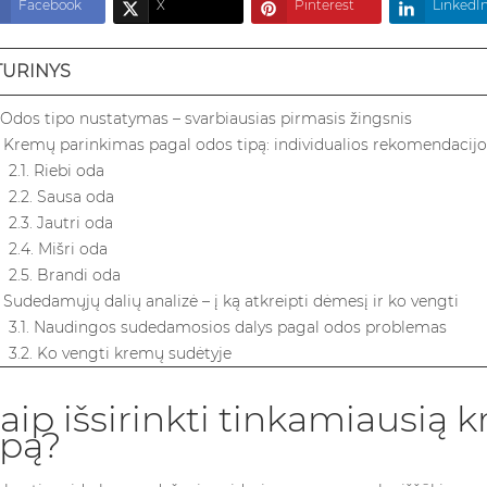
Facebook
X
Pinterest
LinkedI
TURINYS
. Odos tipo nustatymas – svarbiausias pirmasis žingsnis
. Kremų parinkimas pagal odos tipą: individualios rekomendacijo
2.1. Riebi oda
2.2. Sausa oda
2.3. Jautri oda
2.4. Mišri oda
2.5. Brandi oda
. Sudedamųjų dalių analizė – į ką atkreipti dėmesį ir ko vengti
3.1. Naudingos sudedamosios dalys pagal odos problemas
3.2. Ko vengti kremų sudėtyje
. Sezoniniai, amžiaus ir gyvenimo būdo veiksniai
4.1. Sezoniniai pokyčiai
aip išsirinkti tinkamiausią
4.2. Amžiaus veiksnys
ipą?
4.3. Gyvenimo būdo įtaka
. Tekstūra, kvapas ir naudojimas – jusliniai ir praktiniai veiksniai