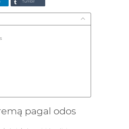
n
Tumblr
s
 kremą pagal odos