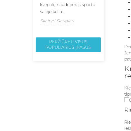
kvepalų naudojimas sporto
jūsų mėgsta
salėje kelia...
aromatų koky
Skaityti Daugiau
Skaityti Dau
PERŽIŪRĖTI VISUS
Der
POPULIARIUS ĮRAŠUS
žen
pat
K
r
Kie
tip
Ri
Rie
Ieš