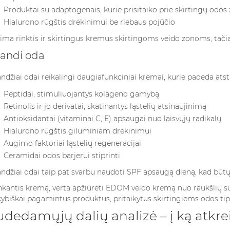
Produktai su adaptogenais, kurie prisitaiko prie skirtingų odos
Hialurono rūgštis drėkinimui be riebaus pojūčio
ima rinktis ir skirtingus kremus skirtingoms veido zonoms, tačiau 
andi oda
ndžiai odai reikalingi daugiafunkciniai kremai, kurie padeda atst
Peptidai, stimuliuojantys kolageno gamybą
Retinolis ir jo derivatai, skatinantys ląstelių atsinaujinimą
Antioksidantai (vitaminai C, E) apsaugai nuo laisvųjų radikalų
Hialurono rūgštis giluminiam drėkinimui
Augimo faktoriai ląstelių regeneracijai
Ceramidai odos barjerui stiprinti
ndžiai odai taip pat svarbu naudoti SPF apsaugą dieną, kad būtų
kantis kremą, verta apžiūrėti
EDOM veido kremą nuo raukšlių su 
ybiškai pagamintus produktus, pritaikytus skirtingiems odos ti
udedamųjų dalių analizė – į ką atkrei