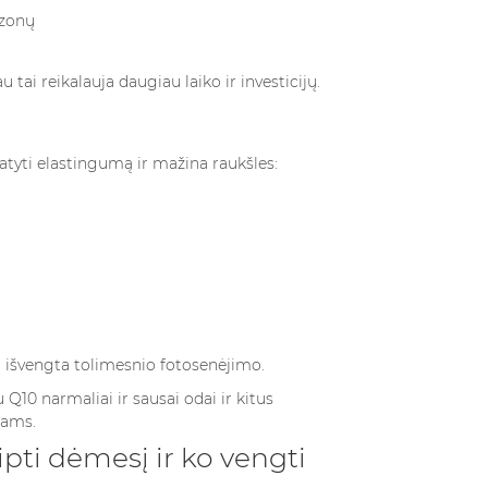
 zonų
tai reikalauja daugiau laiko ir investicijų.
atyti elastingumą ir mažina raukšles:
 išvengta tolimesnio fotosenėjimo.
Q10 narmaliai ir sausai odai
ir kitus
pams.
pti dėmesį ir ko vengti