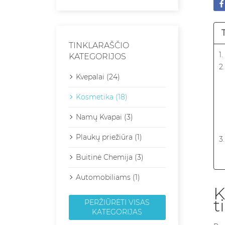
TINKLARAŠČIO
1
KATEGORIJOS
2
Kvepalai (24)
Kosmetika (18)
Namų Kvapai (3)
Plaukų priežiūra (1)
3
Buitinė Chemija (3)
4
Automobiliams (1)
K
t
PERŽIŪRĖTI VISAS
KATEGORIJAS
5