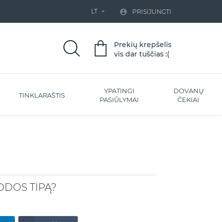
LT


PRISIJUNGTI
Prekių krepšelis
vis dar tuščias :(
YPATINGI
DOVANŲ
TINKLARAŠTIS
PASIŪLYMAI
ČEKIAI
ODOS TIPĄ?