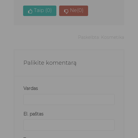
Taip
(0)
Ne
(0)
Paskelbta:
Kosmetika
Palikite komentarą
Vardas
El. paštas