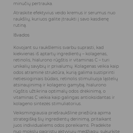
minučių pertrauka.
Atraskite efektyvius
veido kremus ir serumus nuo
raukšlių
, kuriuos galite įtraukti į savo kasdienę
rutiną.
Išvados
Kovojant su raukšlėmis svarbu suprasti, kad
kiekvienas iš aptartų ingredientų – kolagenas,
retinolis, hialurono rūgštis ir vitaminas C – turi
unikalių savybių ir privalumų. Kolagenas veikia kaip
odos atraminė struktūra, kurią galima sustiprinti
netiesioginiais būdais, retinolis stimuliuoja ląstelių
atsinaujinimą ir kolageno gamybą, hialurono
rūgštis užtikrina optimalų odos drėkinimą, o
vitaminas C veikia kaip galingas antioksidantas ir
kolageno sintezės stimuliatorius.
Veiksmingiausia priešraukšlinė priežiūra apima
strategišką šių ingredientų derinimą, pritaikant
juos individualiems odos poreikiams. Pradėkite
nuo mokslu pagrįstų aktyviųjų medžiagų, sukurkite