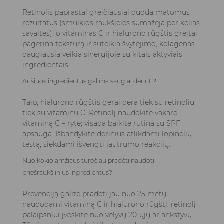
Retinolis paprastai greičiausiai duoda matomus
rezultatus (smulkios raukšlelės sumažėja per kelias
savaites), o vitaminas C ir hialurono rūgštis greitai
pagerina tekstūrą ir suteikia švytėjimo; kolagenas
daugiausia veikia sinergijoje su kitais aktyviais
ingredientais.
Ar šiuos ingredientus galima saugiai derinti?
Taip, hialurono rūgštis gerai dera tiek su retinoliu,
tiek su vitaminu C. Retinolį naudokite vakare,
vitaminą C – ryte; visada baikite rutina su SPF
apsauga. Išbandykite derinius atlikdami lopinėlių
testą, siekdami išvengti jautrumo reakcijų.
Nuo kokio amžiaus turėčiau pradėti naudoti
priešraukšlinius ingredientus?
Prevenciją galite pradėti jau nuo 25 metų,
naudodami vitaminą C ir hialurono rūgštį; retinolį
palaipsniui įveskite nuo vėlyvų 20-ųjų ar ankstyvų