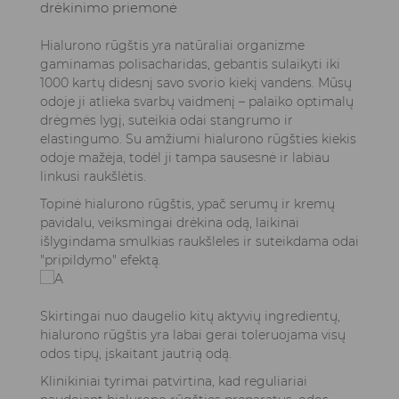
drėkinimo priemonė
Hialurono rūgštis yra natūraliai organizme
gaminamas polisacharidas, gebantis sulaikyti iki
1000 kartų didesnį savo svorio kiekį vandens. Mūsų
odoje ji atlieka svarbų vaidmenį – palaiko optimalų
drėgmės lygį, suteikia odai stangrumo ir
elastingumo. Su amžiumi hialurono rūgšties kiekis
odoje mažėja, todėl ji tampa sausesnė ir labiau
linkusi raukšlėtis.
Topinė hialurono rūgštis, ypač serumų ir kremų
pavidalu, veiksmingai drėkina odą, laikinai
išlygindama smulkias raukšleles ir suteikdama odai
"pripildymo" efektą.
Skirtingai nuo daugelio kitų aktyvių ingredientų,
hialurono rūgštis yra labai gerai toleruojama visų
odos tipų, įskaitant jautrią odą.
Klinikiniai tyrimai patvirtina, kad reguliariai