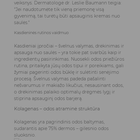
veiksnys. Dermatologė dr. Leslie Baumann teigia:
"Jei naudotumėte tik vieną priemonę visą
gyvenimą, tai turėtų būti apsauginis kremas nuo
saulės."
Kasdieninės rutinos vaidmuo
Kasdieniai įpročiai – švelnus valymas, drėkinimas ir
apsauga nuo saulės – yra tokie pat svarbūs kaip ir
ingredientų pasirinkimas. Nuosekli odos priežiūros
rutina, pritaikyta jūsų odos tipui ir poreikiams, gali
žymiai pagerinti odos būklę ir sulėtinti senėjimo
procesą. Švelnus valymas padeda pašalinti
nešvarumus ir makiažo likučius, nesausinant odos,
o drėkinimas palaiko optimalų drėgmės lygį ir
stiprina apsauginį odos barjerą.
Kolagenas – odos atraminė struktūra
Kolagenas yra pagrindinis odos baltymas,
sudarantis apie 75% dermos – gilesnio odos
sluoksnio.