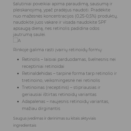
šalutiniai poveikiai apima paraudimą, sausumą ir
pleiskanojimą, ypač pradėjus naudoti. Pradėkite
nuo mažesnės koncentracijos (0,25-0,5%) produktų,
naudokite juos vakare ir visada naudokite SPF
apsaugą dieną, nes retinolis padidina odos
jautrumą saulei.
Rinkoje galima rasti įvairių retinoidų formų:
Retinolis – laisvai parduodamas, švelnesnis nei
receptiniai retinoidai
Retinaldehidas – tarpinė forma tarp retinolio ir
tretinoino, veiksmingesnė nei retinolis
Tretinoinas (receptinis) – stipriausias ir
geriausiai ištirtas retinoidų variantas
Adapalenas – naujesnis retinoidų variantas,
mažiau dirginantis
Saugus įvedimas ir derinimas su kitais aktyviais
ingredientais