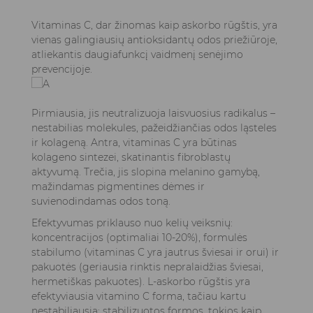
Vitaminas C, dar žinomas kaip askorbo rūgštis, yra
vienas galingiausių antioksidantų odos priežiūroje,
atliekantis daugiafunkcį vaidmenį senėjimo
prevencijoje.
Pirmiausia, jis neutralizuoja laisvuosius radikalus –
nestabilias molekules, pažeidžiančias odos ląsteles
ir kolageną. Antra, vitaminas C yra būtinas
kolageno sintezei, skatinantis fibroblastų
aktyvumą. Trečia, jis slopina melanino gamybą,
mažindamas pigmentines dėmes ir
suvienodindamas odos toną.
Efektyvumas priklauso nuo kelių veiksnių:
koncentracijos (optimaliai 10-20%), formulės
stabilumo (vitaminas C yra jautrus šviesai ir orui) ir
pakuotės (geriausia rinktis nepralaidžias šviesai,
hermetiškas pakuotes). L-askorbo rūgštis yra
efektyviausia vitamino C forma, tačiau kartu
nestabiliausia; stabilizuotos formos, tokios kaip