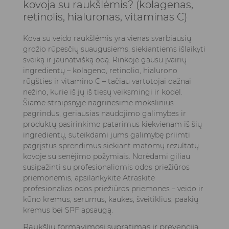
kovoja su raukšlėmis? (kolagenas,
odai
retinolis, hialuronas, vitaminas C)
5.1. Kaip pasirinkti ir naudoti vitamino C
serumus
Kova su veido raukšlėmis yra vienas svarbiausių
6. Išvados
grožio rūpesčių suaugusiems, siekiantiems išlaikyti
sveiką ir jaunatvišką odą. Rinkoje gausu įvairių
7. Dažniausiai užduodami klausimai
ingredientų – kolageno, retinolio, hialurono
7.1. Kuris ingredientas greičiausiai veikia prieš
rūgšties ir vitamino C – tačiau vartotojai dažnai
raukšles: retinolis, kolagenas, hialurono
nežino, kurie iš jų iš tiesų veiksmingi ir kodėl.
rūgštis ar vitaminas C?
Šiame straipsnyje nagrinėsime mokslinius
7.2. Ar šiuos ingredientus galima saugiai
pagrindus, geriausias naudojimo galimybes ir
derinti?
produktų pasirinkimo patarimus kiekvienam iš šių
7.3. Nuo kokio amžiaus turėčiau pradėti
ingredientų, suteikdami jums galimybę priimti
pagrįstus sprendimus siekiant matomų rezultatų
naudoti priešraukšlinius ingredientus?
kovoje su senėjimo požymiais. Norėdami giliau
7.4. Ar topiniai kolageno kremai tikrai skatina
susipažinti su profesionaliomis odos priežiūros
kolageno gamybą odoje?
priemonėmis, apsilankykite
Atraskite
7.5. Kaip išsirinkti tinkamą produktą savo
profesionalias odos priežiūros priemones – veido ir
odos tipui?
kūno kremus, serumus, kaukes, šveitiklius, paakių
kremus bei SPF apsaugą
.
Raukšlių formavimosi supratimas ir prevencija