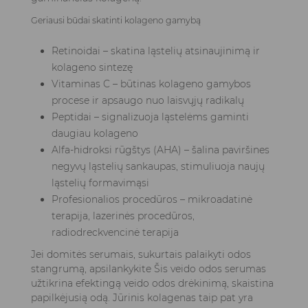
Geriausi būdai skatinti kolageno gamybą
Retinoidai – skatina ląstelių atsinaujinimą ir
kolageno sintezę
Vitaminas C – būtinas kolageno gamybos
procese ir apsaugo nuo laisvųjų radikalų
Peptidai – signalizuoja ląstelėms gaminti
daugiau kolageno
Alfa-hidroksi rūgštys (AHA) – šalina paviršines
negyvų ląstelių sankaupas, stimuliuoja naujų
ląstelių formavimąsi
Profesionalios procedūros – mikroadatinė
terapija, lazerinės procedūros,
radiodreckvencinė terapija
Jei domitės serumais, sukurtais palaikyti odos
stangrumą, apsilankykite
Šis veido odos serumas
užtikrina efektingą veido odos drėkinimą, skaistina
papilkėjusią odą. Jūrinis kolagenas taip pat yra