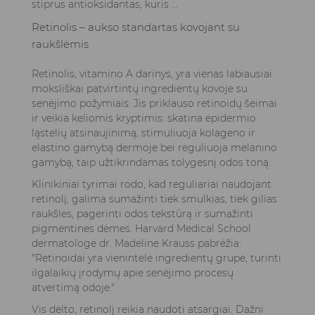
stiprus antioksidantas, kuris ...
Retinolis – aukso standartas kovojant su
raukšlėmis
Retinolis, vitamino A darinys, yra vienas labiausiai
moksliškai patvirtintų ingredientų kovoje su
senėjimo požymiais. Jis priklauso retinoidų šeimai
ir veikia keliomis kryptimis: skatina epidermio
ląstelių atsinaujinimą, stimuliuoja kolageno ir
elastino gamybą dermoje bei reguliuoja melanino
gamybą, taip užtikrindamas tolygesnį odos toną.
Klinikiniai tyrimai rodo, kad reguliariai naudojant
retinolį, galima sumažinti tiek smulkias, tiek gilias
raukšles, pagerinti odos tekstūrą ir sumažinti
pigmentines dėmes. Harvard Medical School
dermatologė dr. Madeline Krauss pabrėžia:
"Retinoidai yra vienintelė ingredientų grupė, turinti
ilgalaikių įrodymų apie senėjimo procesų
atvertimą odoje."
Vis dėlto, retinolį reikia naudoti atsargiai. Dažni