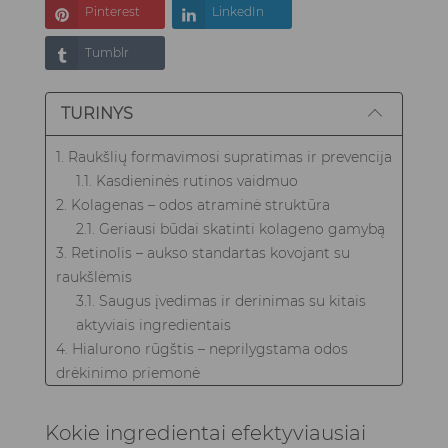
Pinterest
LinkedIn
Tumblr
TURINYS
1. Raukšlių formavimosi supratimas ir prevencija
1.1. Kasdieninės rutinos vaidmuo
2. Kolagenas – odos atraminė struktūra
2.1. Geriausi būdai skatinti kolageno gamybą
3. Retinolis – aukso standartas kovojant su
raukšlėmis
3.1. Saugus įvedimas ir derinimas su kitais
aktyviais ingredientais
4. Hialurono rūgštis – neprilygstama odos
drėkinimo priemonė
4.1. Hialurono rūgšties derinimas su kitais
priešsenėjimo ingredientais
Kokie ingredientai efektyviausiai
5. Vitaminas C – antioksidantų galia jaunatviškai