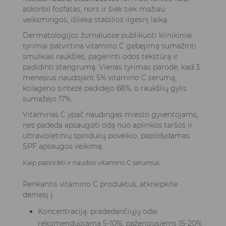
askorbil fosfatas, nors ir šiek tiek mažiau
veiksmingos, išlieka stabilios ilgesnį laiką.
Dermatologijos žurnaluose publikuoti klinikiniai
tyrimai patvirtina vitamino C gebėjimą sumažinti
smulkias raukšles, pagerinti odos tekstūrą ir
padidinti stangrumą. Vienas tyrimas parodė, kad 3
mėnesius naudojant 5% vitamino C serumą,
kolageno sintezė padidėjo 68%, o raukšlių gylis
sumažėjo 17%.
Vitaminas C ypač naudingas miesto gyventojams,
nes padeda apsaugoti odą nuo aplinkos taršos ir
ultravioletinių spindulių poveikio, papildydamas
SPF apsaugos veikimą.
Kaip pasirinkti ir naudoti vitamino C serumus
Renkantis vitamino C produktus, atkreipkite
dėmesį į:
Koncentraciją: pradedančiųjų odai
rekomenduojama 5-10%, pažengusiems 15-20%