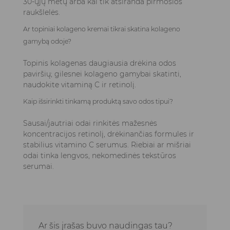
30-ųjų metų arba kai tik atsiranda pirmosios
raukšlelės.
Ar topiniai kolageno kremai tikrai skatina kolageno
gamybą odoje?
Topinis kolagenas daugiausia drėkina odos
paviršių; gilesnei kolageno gamybai skatinti,
naudokite vitaminą C ir retinolį.
Kaip išsirinkti tinkamą produktą savo odos tipui?
Sausai/jautriai odai rinkitės mažesnės
koncentracijos retinolį, drėkinančias formules ir
stabilius vitamino C serumus. Riebiai ar mišriai
odai tinka lengvos, nekomedinės tekstūros
serumai.
Ar šis įrašas buvo naudingas tau?