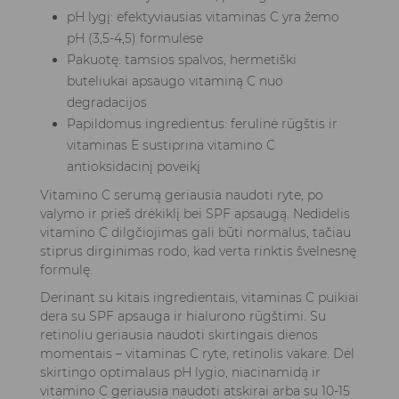
pH lygį: efektyviausias vitaminas C yra žemo
pH (3,5-4,5) formulėse
Pakuotę: tamsios spalvos, hermetiški
buteliukai apsaugo vitaminą C nuo
degradacijos
Papildomus ingredientus: ferulinė rūgštis ir
vitaminas E sustiprina vitamino C
antioksidacinį poveikį
Vitamino C serumą geriausia naudoti ryte, po
valymo ir prieš drėkiklį bei SPF apsaugą. Nedidelis
vitamino C dilgčiojimas gali būti normalus, tačiau
stiprus dirginimas rodo, kad verta rinktis švelnesnę
formulę.
Derinant su kitais ingredientais, vitaminas C puikiai
dera su SPF apsauga ir hialurono rūgštimi. Su
retinoliu geriausia naudoti skirtingais dienos
momentais – vitaminas C ryte, retinolis vakare. Dėl
skirtingo optimalaus pH lygio, niacinamidą ir
vitamino C geriausia naudoti atskirai arba su 10-15