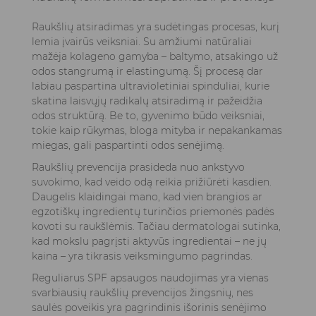
Raukšlių atsiradimas yra sudėtingas procesas, kurį
lemia įvairūs veiksniai. Su amžiumi natūraliai
mažėja kolageno gamyba – baltymo, atsakingo už
odos stangrumą ir elastingumą. Šį procesą dar
labiau paspartina ultravioletiniai spinduliai, kurie
skatina laisvųjų radikalų atsiradimą ir pažeidžia
odos struktūrą. Be to, gyvenimo būdo veiksniai,
tokie kaip rūkymas, bloga mityba ir nepakankamas
miegas, gali paspartinti odos senėjimą.
Raukšlių prevencija prasideda nuo ankstyvo
suvokimo, kad veido odą reikia prižiūrėti kasdien.
Daugelis klaidingai mano, kad vien brangios ar
egzotiškų ingredientų turinčios priemonės padės
kovoti su raukšlėmis. Tačiau dermatologai sutinka,
kad mokslu pagrįsti aktyvūs ingredientai – ne jų
kaina – yra tikrasis veiksmingumo pagrindas.
Reguliarus SPF apsaugos naudojimas yra vienas
svarbiausių raukšlių prevencijos žingsnių, nes
saulės poveikis yra pagrindinis išorinis senėjimo