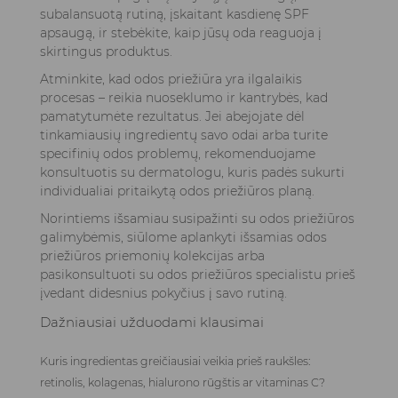
subalansuotą rutiną, įskaitant kasdienę SPF
apsaugą, ir stebėkite, kaip jūsų oda reaguoja į
skirtingus produktus.
Atminkite, kad odos priežiūra yra ilgalaikis
procesas – reikia nuoseklumo ir kantrybės, kad
pamatytumėte rezultatus. Jei abejojate dėl
tinkamiausių ingredientų savo odai arba turite
specifinių odos problemų, rekomenduojame
konsultuotis su dermatologu, kuris padės sukurti
individualiai pritaikytą odos priežiūros planą.
Norintiems išsamiau susipažinti su odos priežiūros
galimybėmis, siūlome aplankyti
išsamias odos
priežiūros priemonių kolekcijas
arba
pasikonsultuoti su odos priežiūros specialistu prieš
įvedant didesnius pokyčius į savo rutiną.
Dažniausiai užduodami klausimai
Kuris ingredientas greičiausiai veikia prieš raukšles:
retinolis, kolagenas, hialurono rūgštis ar vitaminas C?