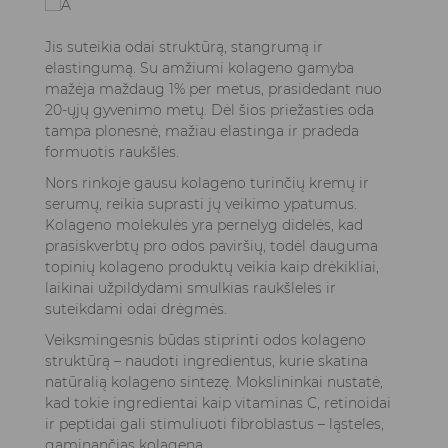
Jis suteikia odai struktūrą, stangrumą ir
elastingumą. Su amžiumi kolageno gamyba
mažėja maždaug 1% per metus, prasidedant nuo
20-ųjų gyvenimo metų. Dėl šios priežasties oda
tampa plonesnė, mažiau elastinga ir pradeda
formuotis raukšlės.
Nors rinkoje gausu kolageno turinčių kremų ir
serumų, reikia suprasti jų veikimo ypatumus.
Kolageno molekulės yra pernelyg didelės, kad
prasiskverbtų pro odos paviršių, todėl dauguma
topinių kolageno produktų veikia kaip drėkikliai,
laikinai užpildydami smulkias raukšleles ir
suteikdami odai drėgmės.
Veiksmingesnis būdas stiprinti odos kolageno
struktūrą – naudoti ingredientus, kurie skatina
natūralią kolageno sintezę. Mokslininkai nustatė,
kad tokie ingredientai kaip vitaminas C, retinoidai
ir peptidai gali stimuliuoti fibroblastus – ląsteles,
gaminančias kolageną.