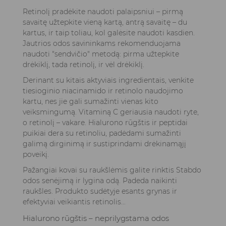
Retinolį pradėkite naudoti palaipsniui – pirmą
savaitę užtepkite vieną kartą, antrą savaitę – du
kartus, ir taip toliau, kol galėsite naudoti kasdien.
Jautrios odos savininkams rekomenduojama
naudoti "sendvičio" metodą: pirma užtepkite
drėkiklį, tada retinolį, ir vėl drėkiklį.
Derinant su kitais aktyviais ingredientais, venkite
tiesioginio niacinamido ir retinolo naudojimo
kartu, nes jie gali sumažinti vienas kito
veiksmingumą. Vitaminą C geriausia naudoti ryte,
o retinolį – vakare. Hialurono rūgštis ir peptidai
puikiai dera su retinoliu, padėdami sumažinti
galimą dirginimą ir sustiprindami drėkinamąjį
poveikį.
Pažangiai kovai su raukšlėmis galite rinktis
Stabdo
odos senėjimą ir lygina odą. Padeda naikinti
raukšles. Produkto sudėtyje esants grynas ir
efektyviai veikiantis retinolis...
Hialurono rūgštis – neprilygstama odos