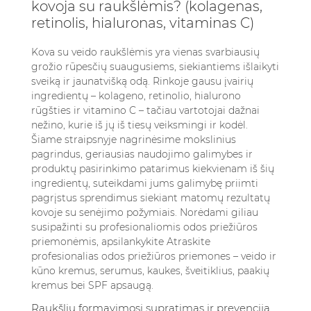
kovoja su raukšlėmis? (kolagenas,
odai
retinolis, hialuronas, vitaminas C)
5.1. Kaip pasirinkti ir naudoti vitamino C
serumus
Kova su veido raukšlėmis yra vienas svarbiausių
6. Išvados
grožio rūpesčių suaugusiems, siekiantiems išlaikyti
sveiką ir jaunatvišką odą. Rinkoje gausu įvairių
7. Dažniausiai užduodami klausimai
ingredientų – kolageno, retinolio, hialurono
7.1. Kuris ingredientas greičiausiai veikia prieš
rūgšties ir vitamino C – tačiau vartotojai dažnai
raukšles: retinolis, kolagenas, hialurono
nežino, kurie iš jų iš tiesų veiksmingi ir kodėl.
rūgštis ar vitaminas C?
Šiame straipsnyje nagrinėsime mokslinius
7.2. Ar šiuos ingredientus galima saugiai
pagrindus, geriausias naudojimo galimybes ir
derinti?
produktų pasirinkimo patarimus kiekvienam iš šių
7.3. Nuo kokio amžiaus turėčiau pradėti
ingredientų, suteikdami jums galimybę priimti
pagrįstus sprendimus siekiant matomų rezultatų
naudoti priešraukšlinius ingredientus?
kovoje su senėjimo požymiais. Norėdami giliau
7.4. Ar topiniai kolageno kremai tikrai skatina
susipažinti su profesionaliomis odos priežiūros
kolageno gamybą odoje?
priemonėmis, apsilankykite
Atraskite
7.5. Kaip išsirinkti tinkamą produktą savo
profesionalias odos priežiūros priemones – veido ir
odos tipui?
kūno kremus, serumus, kaukes, šveitiklius, paakių
kremus bei SPF apsaugą
.
Raukšlių formavimosi supratimas ir prevencija