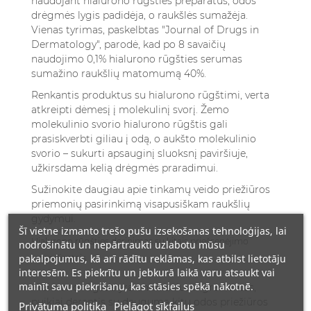
naudojant hialurono rūgšties preparatus, odos
drėgmės lygis padidėja, o raukšlės sumažėja.
Vienas tyrimas, paskelbtas "Journal of Drugs in
Dermatology", parodė, kad po 8 savaičių
naudojimo 0,1% hialurono rūgšties serumas
sumažino raukšlių matomumą 40%.
Renkantis produktus su hialurono rūgštimi, verta
atkreipti dėmesį į molekulinį svorį. Žemo
molekulinio svorio hialurono rūgštis gali
prasiskverbti giliau į odą, o aukšto molekulinio
svorio – sukurti apsauginį sluoksnį paviršiuje,
užkirsdama kelią drėgmės praradimui.
Sužinokite daugiau apie tinkamų
veido priežiūros
priemonių
pasirinkimą visapusiškam raukšlių
gydymui.
Šī vietne izmanto trešo pušu izsekošanas tehnoloģijas, lai
Hialurono rūgšties derinimas su kitais priešsenėjimo
nodrošinātu un nepārtraukti uzlabotu mūsu
pakalpojumus, kā arī rādītu reklāmas, kas atbilst lietotāju
ingredientais
interesēm. Es piekrītu un jebkurā laikā varu atsaukt vai
mainīt savu piekrišanu, kas stāsies spēkā nākotnē.
Hialurono rūgštis yra universalus ingredientas,
puikiai derantis su dauguma kitų odos priežiūros
Privātuma politika
Pielāgot sīkfailus