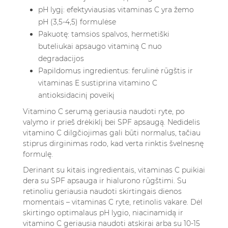
pH lygį: efektyviausias vitaminas C yra žemo
pH (3,5-4,5) formulėse
Pakuotę: tamsios spalvos, hermetiški
buteliukai apsaugo vitaminą C nuo
degradacijos
Papildomus ingredientus: ferulinė rūgštis ir
vitaminas E sustiprina vitamino C
antioksidacinį poveikį
Vitamino C serumą geriausia naudoti ryte, po
valymo ir prieš drėkiklį bei SPF apsaugą. Nedidelis
vitamino C dilgčiojimas gali būti normalus, tačiau
stiprus dirginimas rodo, kad verta rinktis švelnesnę
formulę.
Derinant su kitais ingredientais, vitaminas C puikiai
dera su SPF apsauga ir hialurono rūgštimi. Su
retinoliu geriausia naudoti skirtingais dienos
momentais – vitaminas C ryte, retinolis vakare. Dėl
skirtingo optimalaus pH lygio, niacinamidą ir
vitamino C geriausia naudoti atskirai arba su 10-15