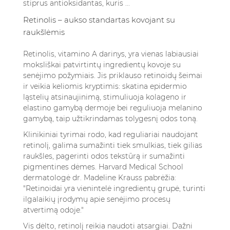
stiprus antioksidantas, kuris ...
Retinolis – aukso standartas kovojant su
raukšlėmis
Retinolis, vitamino A darinys, yra vienas labiausiai
moksliškai patvirtintų ingredientų kovoje su
senėjimo požymiais. Jis priklauso retinoidų šeimai
ir veikia keliomis kryptimis: skatina epidermio
ląstelių atsinaujinimą, stimuliuoja kolageno ir
elastino gamybą dermoje bei reguliuoja melanino
gamybą, taip užtikrindamas tolygesnį odos toną.
Klinikiniai tyrimai rodo, kad reguliariai naudojant
retinolį, galima sumažinti tiek smulkias, tiek gilias
raukšles, pagerinti odos tekstūrą ir sumažinti
pigmentines dėmes. Harvard Medical School
dermatologė dr. Madeline Krauss pabrėžia:
"Retinoidai yra vienintelė ingredientų grupė, turinti
ilgalaikių įrodymų apie senėjimo procesų
atvertimą odoje."
Vis dėlto, retinolį reikia naudoti atsargiai. Dažni