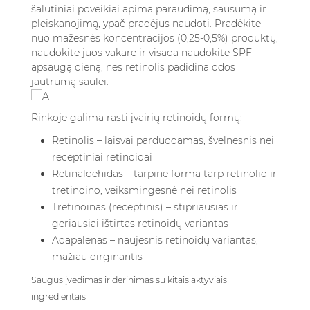
šalutiniai poveikiai apima paraudimą, sausumą ir
pleiskanojimą, ypač pradėjus naudoti. Pradėkite
nuo mažesnės koncentracijos (0,25-0,5%) produktų,
naudokite juos vakare ir visada naudokite SPF
apsaugą dieną, nes retinolis padidina odos
jautrumą saulei.
Rinkoje galima rasti įvairių retinoidų formų:
Retinolis – laisvai parduodamas, švelnesnis nei
receptiniai retinoidai
Retinaldehidas – tarpinė forma tarp retinolio ir
tretinoino, veiksmingesnė nei retinolis
Tretinoinas (receptinis) – stipriausias ir
geriausiai ištirtas retinoidų variantas
Adapalenas – naujesnis retinoidų variantas,
mažiau dirginantis
Saugus įvedimas ir derinimas su kitais aktyviais
ingredientais