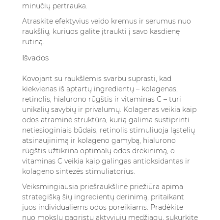
minučių pertrauka.
Atraskite efektyvius
veido kremus ir serumus nuo
raukšlių
, kuriuos galite įtraukti į savo kasdienę
rutiną.
Išvados
Kovojant su raukšlėmis svarbu suprasti, kad
kiekvienas iš aptartų ingredientų – kolagenas,
retinolis, hialurono rūgštis ir vitaminas C – turi
unikalių savybių ir privalumų. Kolagenas veikia kaip
odos atraminė struktūra, kurią galima sustiprinti
netiesioginiais būdais, retinolis stimuliuoja ląstelių
atsinaujinimą ir kolageno gamybą, hialurono
rūgštis užtikrina optimalų odos drėkinimą, o
vitaminas C veikia kaip galingas antioksidantas ir
kolageno sintezės stimuliatorius.
Veiksmingiausia priešraukšlinė priežiūra apima
strategišką šių ingredientų derinimą, pritaikant
juos individualiems odos poreikiams. Pradėkite
nuo mokslu pagrįstų aktyviųjų medžiagų, sukurkite