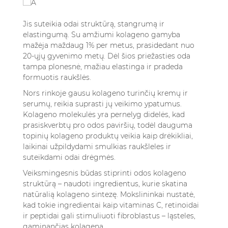
Jis suteikia odai struktūrą, stangrumą ir
elastingumą. Su amžiumi kolageno gamyba
mažėja maždaug 1% per metus, prasidedant nuo
20-ųjų gyvenimo metų. Dėl šios priežasties oda
tampa plonesnė, mažiau elastinga ir pradeda
formuotis raukšlės.
Nors rinkoje gausu kolageno turinčių kremų ir
serumų, reikia suprasti jų veikimo ypatumus.
Kolageno molekulės yra pernelyg didelės, kad
prasiskverbtų pro odos paviršių, todėl dauguma
topinių kolageno produktų veikia kaip drėkikliai,
laikinai užpildydami smulkias raukšleles ir
suteikdami odai drėgmės.
Veiksmingesnis būdas stiprinti odos kolageno
struktūrą – naudoti ingredientus, kurie skatina
natūralią kolageno sintezę. Mokslininkai nustatė,
kad tokie ingredientai kaip vitaminas C, retinoidai
ir peptidai gali stimuliuoti fibroblastus – ląsteles,
gaminančias kolageną.