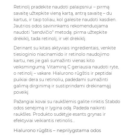
Retinolį pradėkite naudoti palaipsniui – pirmą
savaitę užtepkite vieną kartą, antrą savaitę – du
kartus, ir taip toliau, kol galėsite naudoti kasdien.
Jautrios odos savininkams rekomenduojama
naudoti "sendvičio" metodą: pirma užtepkite
drėkiklį, tada retinolį, ir vėl drėkiklį.
Derinant su kitais aktyviais ingredientais, venkite
tiesioginio niacinamido ir retinolo naudojimo
kartu, nes jie gali sumažinti vienas kito
veiksmingumą. Vitaminą C geriausia naudoti ryte,
o retinolį – vakare. Hialurono rūgštis ir peptidai
puikiai dera su retinoliu, padėdami sumažinti
galimą dirginimą ir sustiprindami drėkinamąjį
poveikį.
Pažangiai kovai su raukšlėmis galite rinktis
Stabdo
odos senėjimą ir lygina odą. Padeda naikinti
raukšles. Produkto sudėtyje esants grynas ir
efektyviai veikiantis retinolis...
Hialurono rūgštis – neprilygstama odos