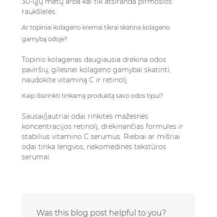
30-ųjų metų arba kai tik atsiranda pirmosios
raukšlelės.
Ar topiniai kolageno kremai tikrai skatina kolageno
gamybą odoje?
Topinis kolagenas daugiausia drėkina odos
paviršių; gilesnei kolageno gamybai skatinti,
naudokite vitaminą C ir retinolį.
Kaip išsirinkti tinkamą produktą savo odos tipui?
Sausai/jautriai odai rinkitės mažesnės
koncentracijos retinolį, drėkinančias formules ir
stabilius vitamino C serumus. Riebiai ar mišriai
odai tinka lengvos, nekomedinės tekstūros
serumai.
Was this blog post helpful to you?