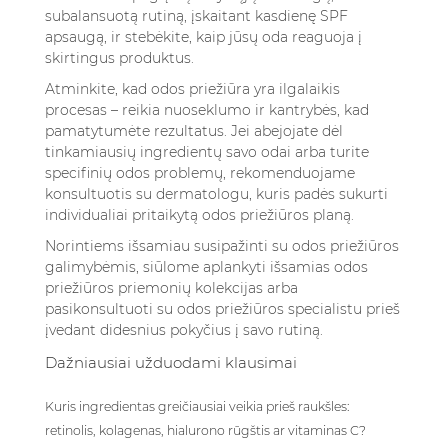
subalansuotą rutiną, įskaitant kasdienę SPF
apsaugą, ir stebėkite, kaip jūsų oda reaguoja į
skirtingus produktus.
Atminkite, kad odos priežiūra yra ilgalaikis
procesas – reikia nuoseklumo ir kantrybės, kad
pamatytumėte rezultatus. Jei abejojate dėl
tinkamiausių ingredientų savo odai arba turite
specifinių odos problemų, rekomenduojame
konsultuotis su dermatologu, kuris padės sukurti
individualiai pritaikytą odos priežiūros planą.
Norintiems išsamiau susipažinti su odos priežiūros
galimybėmis, siūlome aplankyti
išsamias odos
priežiūros priemonių kolekcijas
arba
pasikonsultuoti su odos priežiūros specialistu prieš
įvedant didesnius pokyčius į savo rutiną.
Dažniausiai užduodami klausimai
Kuris ingredientas greičiausiai veikia prieš raukšles:
retinolis, kolagenas, hialurono rūgštis ar vitaminas C?