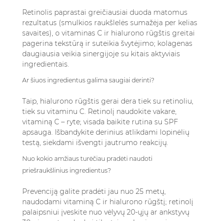
Retinolis paprastai greičiausiai duoda matomus
rezultatus (smulkios raukšlelės sumažėja per kelias
savaites), o vitaminas C ir hialurono rūgštis greitai
pagerina tekstūrą ir suteikia švytėjimo; kolagenas
daugiausia veikia sinergijoje su kitais aktyviais
ingredientais.
Ar šiuos ingredientus galima saugiai derinti?
Taip, hialurono rūgštis gerai dera tiek su retinoliu,
tiek su vitaminu C. Retinolį naudokite vakare,
vitaminą C – ryte; visada baikite rutina su SPF
apsauga. Išbandykite derinius atlikdami lopinėlių
testą, siekdami išvengti jautrumo reakcijų.
Nuo kokio amžiaus turėčiau pradėti naudoti
priešraukšlinius ingredientus?
Prevenciją galite pradėti jau nuo 25 metų,
naudodami vitaminą C ir hialurono rūgštį; retinolį
palaipsniui įveskite nuo vėlyvų 20-ųjų ar ankstyvų