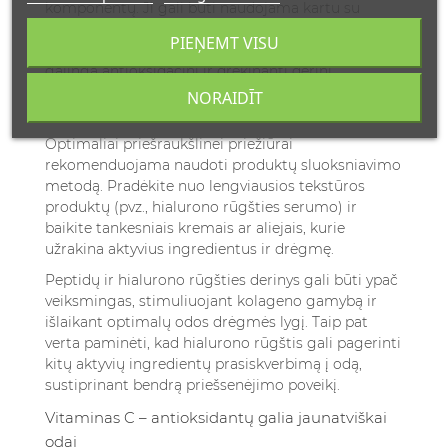
komponentų. Ji gali būti naudojama kartu su
retinoliu, siekiant sumažinti galimą jo dirginantį
PIEŅEMT VISU
poveikį. Vitaminas C ir hialurono rūgštis sukuria
galingą antioksidacinį ir drėkinantį derinį,
padedantį kovoti su laisvaisiais radikalais ir išlaikyti
NORAIDĪT
odos drėgmę.
Optimaliai priešraukšlinei priežiūrai
rekomenduojama naudoti produktų sluoksniavimo
metodą. Pradėkite nuo lengviausios tekstūros
produktų (pvz., hialurono rūgšties serumo) ir
baikite tankesniais kremais ar aliejais, kurie
užrakina aktyvius ingredientus ir drėgmę.
Peptidų ir hialurono rūgšties derinys gali būti ypač
veiksmingas, stimuliuojant kolageno gamybą ir
išlaikant optimalų odos drėgmės lygį. Taip pat
verta paminėti, kad hialurono rūgštis gali pagerinti
kitų aktyvių ingredientų prasiskverbimą į odą,
sustiprinant bendrą priešsenėjimo poveikį.
Vitaminas C – antioksidantų galia jaunatviškai
odai