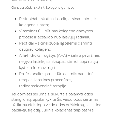
Geriausi būdai skatinti kolageno gamybą
Retinoidai – skatina ląstelių atsinaujinimą ir
kolageno sintezę
Vitaminas C – būtinas kolageno gamybos
procese ir apsaugo nuo laisvųjų radikalų
Peptidai – signalizuoja ląstelėms gaminti
daugiau kolageno
Alfa-hidroksi rūgštys (AHA) – šalina paviršines
negyvų ląstelių sankaupas, stimuliuoja naujų
ląstelių formavimąsi
Profesionalios procedūros – mikroadatinė
terapija, lazerinės procedūros,
radiodreckvencinė terapija
Jei domitės serumais, sukurtais palaikyti odos
stangrumą, apsilankykite
Šis veido odos serumas
užtikrina efektingą veido odos drėkinimą, skaistina
papilkėjusią odą. Jūrinis kolagenas taip pat yra