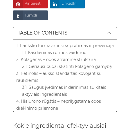
Pinterest
LinkedIn
Tumblr
TABLE OF CONTENTS
1. Raukšlių formavimosi supratimas ir prevencija
1.1. Kasdieninės rutinos vaidmuo
2. Kolagenas – odos atraminė struktūra
2.1. Geriausi būdai skatinti kolageno gamybą
3. Retinolis – aukso standartas kovojant su
raukšlėmis
3.1. Saugus įvedimas ir derinimas su kitais
aktyviais ingredientais
4. Hialurono rūgštis – neprilygstama odos
drėkinimo priemonė
4.1. Hialurono rūgšties derinimas su kitais
priešsenėjimo ingredientais
Kokie ingredientai efektyviausiai
5. Vitaminas C – antioksidantų galia jaunatviškai