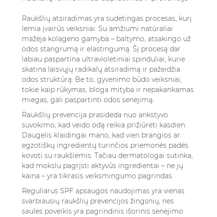
Raukšlių atsiradimas yra sudėtingas procesas, kurį
lemia įvairūs veiksniai. Su amžiumi natūraliai
mažėja kolageno gamyba – baltymo, atsakingo už
odos stangrumą ir elastingumą. Šį procesą dar
labiau paspartina ultravioletiniai spinduliai, kurie
skatina laisvųjų radikalų atsiradimą ir pažeidžia
odos struktūrą. Be to, gyvenimo būdo veiksniai,
tokie kaip rūkymas, bloga mityba ir nepakankamas
miegas, gali paspartinti odos senėjimą.
Raukšlių prevencija prasideda nuo ankstyvo
suvokimo, kad veido odą reikia prižiūrėti kasdien.
Daugelis klaidingai mano, kad vien brangios ar
egzotiškų ingredientų turinčios priemonės padės
kovoti su raukšlėmis. Tačiau dermatologai sutinka,
kad mokslu pagrįsti aktyvūs ingredientai – ne jų
kaina – yra tikrasis veiksmingumo pagrindas.
Reguliarus SPF apsaugos naudojimas yra vienas
svarbiausių raukšlių prevencijos žingsnių, nes
saulės poveikis yra pagrindinis išorinis senėjimo