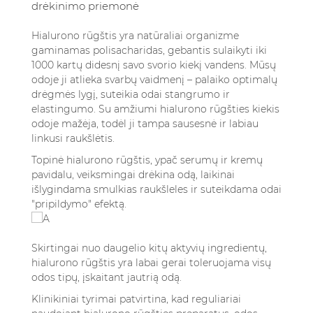
drėkinimo priemonė
Hialurono rūgštis yra natūraliai organizme
gaminamas polisacharidas, gebantis sulaikyti iki
1000 kartų didesnį savo svorio kiekį vandens. Mūsų
odoje ji atlieka svarbų vaidmenį – palaiko optimalų
drėgmės lygį, suteikia odai stangrumo ir
elastingumo. Su amžiumi hialurono rūgšties kiekis
odoje mažėja, todėl ji tampa sausesnė ir labiau
linkusi raukšlėtis.
Topinė hialurono rūgštis, ypač serumų ir kremų
pavidalu, veiksmingai drėkina odą, laikinai
išlygindama smulkias raukšleles ir suteikdama odai
"pripildymo" efektą.
Skirtingai nuo daugelio kitų aktyvių ingredientų,
hialurono rūgštis yra labai gerai toleruojama visų
odos tipų, įskaitant jautrią odą.
Klinikiniai tyrimai patvirtina, kad reguliariai