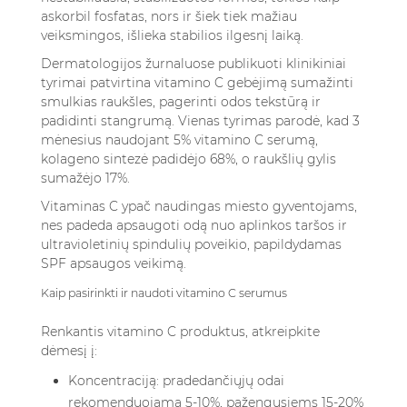
askorbil fosfatas, nors ir šiek tiek mažiau
veiksmingos, išlieka stabilios ilgesnį laiką.
Dermatologijos žurnaluose publikuoti klinikiniai
tyrimai patvirtina vitamino C gebėjimą sumažinti
smulkias raukšles, pagerinti odos tekstūrą ir
padidinti stangrumą. Vienas tyrimas parodė, kad 3
mėnesius naudojant 5% vitamino C serumą,
kolageno sintezė padidėjo 68%, o raukšlių gylis
sumažėjo 17%.
Vitaminas C ypač naudingas miesto gyventojams,
nes padeda apsaugoti odą nuo aplinkos taršos ir
ultravioletinių spindulių poveikio, papildydamas
SPF apsaugos veikimą.
Kaip pasirinkti ir naudoti vitamino C serumus
Renkantis vitamino C produktus, atkreipkite
dėmesį į:
Koncentraciją: pradedančiųjų odai
rekomenduojama 5-10%, pažengusiems 15-20%