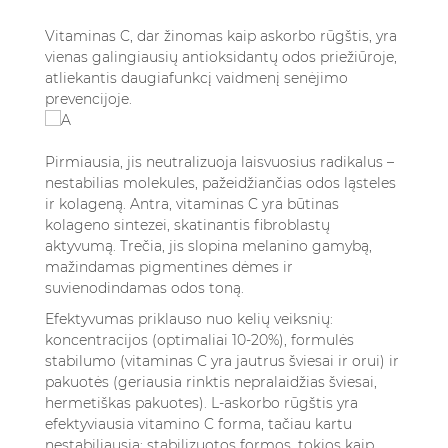
Vitaminas C, dar žinomas kaip askorbo rūgštis, yra
vienas galingiausių antioksidantų odos priežiūroje,
atliekantis daugiafunkcį vaidmenį senėjimo
prevencijoje.
Pirmiausia, jis neutralizuoja laisvuosius radikalus –
nestabilias molekules, pažeidžiančias odos ląsteles
ir kolageną. Antra, vitaminas C yra būtinas
kolageno sintezei, skatinantis fibroblastų
aktyvumą. Trečia, jis slopina melanino gamybą,
mažindamas pigmentines dėmes ir
suvienodindamas odos toną.
Efektyvumas priklauso nuo kelių veiksnių:
koncentracijos (optimaliai 10-20%), formulės
stabilumo (vitaminas C yra jautrus šviesai ir orui) ir
pakuotės (geriausia rinktis nepralaidžias šviesai,
hermetiškas pakuotes). L-askorbo rūgštis yra
efektyviausia vitamino C forma, tačiau kartu
nestabiliausia; stabilizuotos formos, tokios kaip