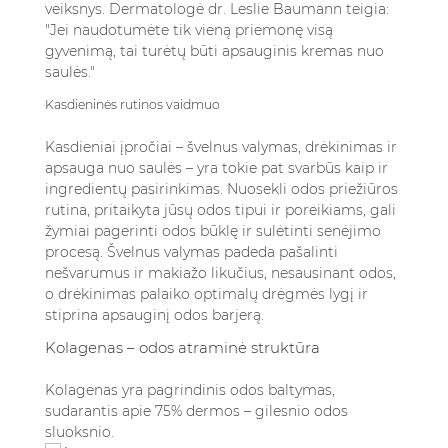
veiksnys. Dermatologė dr. Leslie Baumann teigia:
"Jei naudotumėte tik vieną priemonę visą
gyvenimą, tai turėtų būti apsauginis kremas nuo
saulės."
Kasdieninės rutinos vaidmuo
Kasdieniai įpročiai – švelnus valymas, drėkinimas ir
apsauga nuo saulės – yra tokie pat svarbūs kaip ir
ingredientų pasirinkimas. Nuosekli odos priežiūros
rutina, pritaikyta jūsų odos tipui ir poreikiams, gali
žymiai pagerinti odos būklę ir sulėtinti senėjimo
procesą. Švelnus valymas padeda pašalinti
nešvarumus ir makiažo likučius, nesausinant odos,
o drėkinimas palaiko optimalų drėgmės lygį ir
stiprina apsauginį odos barjerą.
Kolagenas – odos atraminė struktūra
Kolagenas yra pagrindinis odos baltymas,
sudarantis apie 75% dermos – gilesnio odos
sluoksnio.