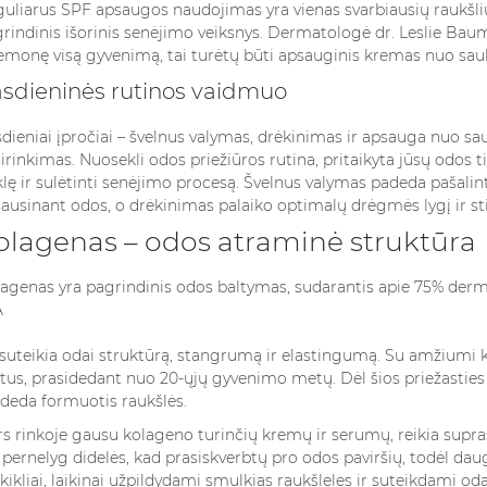
Read more
uliarus SPF apsaugos naudojimas yra vienas svarbiausių raukšlių 
odos...
rindinis išorinis senėjimo veiksnys. Dermatologė dr. Leslie Bau
Read more
emonę visą gyvenimą, tai turėtų būti apsauginis kremas nuo saul
sdieninės rutinos vaidmuo
dieniai įpročiai – švelnus valymas, drėkinimas ir apsauga nuo saul
irinkimas. Nuosekli odos priežiūros rutina, pritaikyta jūsų odos t
lę ir sulėtinti senėjimo procesą. Švelnus valymas padeda pašalin
ausinant odos, o drėkinimas palaiko optimalų drėgmės lygį ir sti
olagenas – odos atraminė struktūra
agenas yra pagrindinis odos baltymas, sudarantis apie 75% dermo
 suteikia odai struktūrą, stangrumą ir elastingumą. Su amžiu
us, prasidedant nuo 20-ųjų gyvenimo metų. Dėl šios priežasties
deda formuotis raukšlės.
s rinkoje gausu kolageno turinčių kremų ir serumų, reikia supr
 pernelyg didelės, kad prasiskverbtų pro odos paviršių, todėl d
kikliai, laikinai užpildydami smulkias raukšleles ir suteikdami o