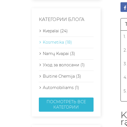
КАТЕГОРИИ БЛОГА
Kvepalai (24)
1
Kosmetika (18)
2
Namų Kvapai (3)
3
Уход за волосами (1)
Buitinė Chemija (3)
4
Automobiliams (1)
5
ПОСМОТРЕТЬ ВСЕ
6
КАТЕГОРИИ
7
K
r