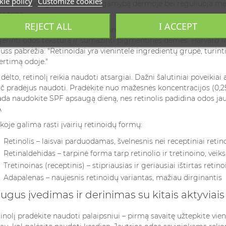
ie policy
Customize cookies
muliuoja kolageno ir elastino gamybą dermoje bei reguliuoja me
s toną.
REJECT ALL
I ACCEPT
nikiniai tyrimai rodo, kad reguliariai naudojant retinolį, galima su
erinti odos tekstūrą ir sumažinti pigmentines dėmes. Harvard 
uss pabrėžia: "Retinoidai yra vienintelė ingredientų grupė, turin
ertimą odoje."
 dėlto, retinolį reikia naudoti atsargiai. Dažni šalutiniai poveik
č pradėjus naudoti. Pradėkite nuo mažesnės koncentracijos (0,25
ada naudokite SPF apsaugą dieną, nes retinolis padidina odos ja
koje galima rasti įvairių retinoidų formų:
Retinolis – laisvai parduodamas, švelnesnis nei receptiniai retin
Retinaldehidas – tarpinė forma tarp retinolio ir tretinoino, veik
Tretinoinas (receptinis) – stipriausias ir geriausiai ištirtas retin
Adapalenas – naujesnis retinoidų variantas, mažiau dirginantis
ugus įvedimas ir derinimas su kitais aktyviais
inolį pradėkite naudoti palaipsniui – pirmą savaitę užtepkite vieną