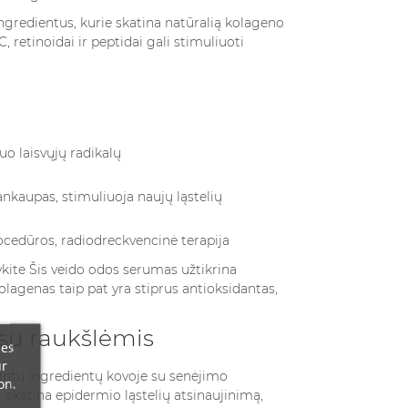
ngredientus, kurie skatina natūralią kolageno
, retinoidai ir peptidai gali stimuliuoti
o laisvųjų radikalų
ankaupas, stimuliuoja naujų ląstelių
ocedūros, radiodreckvencinė terapija
ykite
Šis veido odos serumas užtikrina
olagenas taip pat yra stiprus antioksidantas,
 su raukšlėmis
ces
ur
rtintų ingredientų kovoje su senėjimo
on.
: skatina epidermio ląstelių atsinaujinimą,