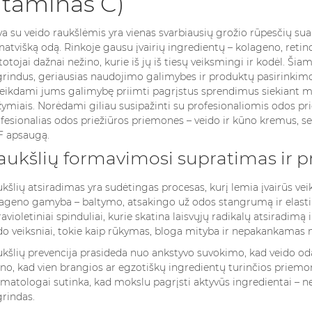
itaminas C)
7.2. Ar šiuos ingredientus galima saugiai derinti?
7.3. Nuo kokio amžiaus turėčiau pradėti naudoti priešraukšlini
a su veido raukšlėmis yra vienas svarbiausių grožio rūpesčių suau
7.4. Ar topiniai kolageno kremai tikrai skatina kolageno gamyb
natvišką odą. Rinkoje gausu įvairių ingredientų – kolageno, retino
totojai dažnai nežino, kurie iš jų iš tiesų veiksmingi ir kodėl. Š
7.5. Kaip išsirinkti tinkamą produktą savo odos tipui?
rindus, geriausias naudojimo galimybes ir produktų pasirinkimo
eikdami jums galimybę priimti pagrįstus sprendimus siekiant 
ymiais. Norėdami giliau susipažinti su profesionaliomis odos pr
fesionalias odos priežiūros priemones – veido ir kūno kremus, se
F apsaugą
.
aukšlių formavimosi supratimas ir p
 ХРАНЕНИЯ
ДЕЙСТВИТЕЛЬНО ЛИ
KOKIUS K
КАК
НЕОБХОДИМЫ
RINKTIS M
ТЬ
КРЕМЫ ДЛЯ ГЛАЗ?
PAGAL ZO
kšlių atsiradimas yra sudėtingas procesas, kurį lemia įvairūs vei
 ДОЛЬШЕ
ПОДРОБНОЕ
ŽENKLĄ?
ageno gamyba – baltymo, atsakingo už odos stangrumą ir elasti
РУКОВОДСТВО
ravioletiniai spinduliai, kurie skatina laisvųjų radikalų atsiradim
смотры
4704 Пр
o veiksniai, tokie kaip rūkymas, bloga mityba ir nepakankamas m
4998 Просмотры
анения духов
Kvepalai yra 
kšlių prevencija prasideda nuo ankstyvo suvokimo, kad veido odą 
Paakių kremai – vieni iš tų
важнейшим
dalis, bet ir 
o, kad vien brangios ar egzotiškų ingredientų turinčios priemo
kosmetikos produktų, kurie
который
savo asmeny
matologai sutinka, kad mokslu pagrįsti aktyvūs ingredientai – ne
nuolat kelia diskusijas.
лияет на
kvepalus mote
rindas.
Vieni juos laiko būtinu
рок годности и