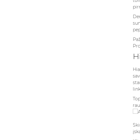
tol
pir
Der
sum
pep
Paž
Pro
H
Hia
sav
sta
lin
Top
rau
Ski
įsk