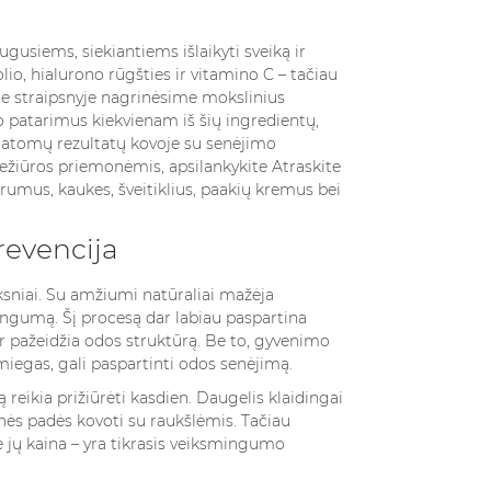
us ingredientus?
gusiems, siekiantiems išlaikyti sveiką ir
ą odoje?
lio, hialurono rūgšties ir vitamino C – tačiau
iame straipsnyje nagrinėsime mokslinius
 patarimus kiekvienam iš šių ingredientų,
matomų rezultatų kovoje su senėjimo
iežiūros priemonėmis, apsilankykite
Atraskite
rumus, kaukes, šveitiklius, paakių kremus bei
revencija
VEPALUS
РАЗЛИЧНЫЕ СТИЛИ
OTERIMS
АРОМАТА:
DIAKO
ЦВЕТОЧНЫЕ,
ksniai. Su amžiumi natūraliai mažėja
ДРЕВЕСНЫЕ
ngumą. Šį procesą dar labiau paspartina
ą ir pažeidžia odos struktūrą. Be to, gyvenimo
осмотры
4216 Просмотры
iegas, gali paspartinti odos senėjimą.
ne tik grožio
Современная
reikia prižiūrėti kasdien. Daugelis klaidingai
būdas išreikšti
парфюмерия погружает
nės padės kovoti su raukšlėmis. Tačiau
bę. Renkantis
нас в мир ароматов, но
 jų kaina – yra tikrasis veiksmingumo
rims, verta...
два различных стиля
ароматов — цветочный и