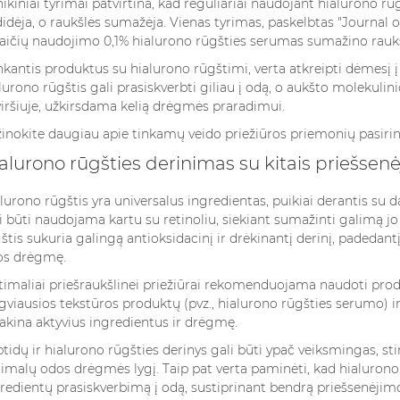
nikiniai tyrimai patvirtina, kad reguliariai naudojant hialurono r
idėja, o raukšlės sumažėja. Vienas tyrimas, paskelbtas "Journal 
aičių naudojimo 0,1% hialurono rūgšties serumas sumažino ra
kantis produktus su hialurono rūgštimi, verta atkreipti dėmesį į
lurono rūgštis gali prasiskverbti giliau į odą, o aukšto molekulin
iršiuje, užkirsdama kelią drėgmės praradimui.
inokite daugiau apie tinkamų
veido priežiūros priemonių
pasiri
alurono rūgšties derinimas su kitais priešsen
lurono rūgštis yra universalus ingredientas, puikiai derantis s
i būti naudojama kartu su retinoliu, siekiant sumažinti galimą jo 
štis sukuria galingą antioksidacinį ir drėkinantį derinį, padedantį ko
os drėgmę.
imaliai priešraukšlinei priežiūrai rekomenduojama naudoti pro
gviausios tekstūros produktų (pvz., hialurono rūgšties serumo) ir 
akina aktyvius ingredientus ir drėgmę.
tidų ir hialurono rūgšties derinys gali būti ypač veiksmingas, s
imalų odos drėgmės lygį. Taip pat verta paminėti, kad hialurono r
redientų prasiskverbimą į odą, sustiprinant bendrą priešsenėjimo