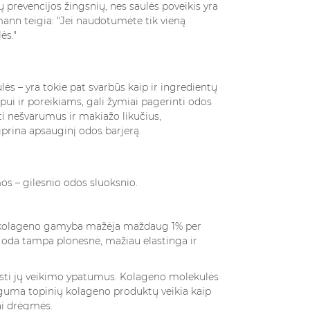
prevencijos žingsnių, nes saulės poveikis yra
древесный —...
mann teigia: "Jei naudotumėte tik vieną
ės."
Read more
ės – yra tokie pat svarbūs kaip ir ingredientų
ipui ir poreikiams, gali žymiai pagerinti odos
ti nešvarumus ir makiažo likučius,
prina apsauginį odos barjerą.
s – gilesnio odos sluoksnio.
mi kolageno gamyba mažėja maždaug 1% per
 oda tampa plonesnė, mažiau elastinga ir
asti jų veikimo ypatumus. Kolageno molekulės
auguma topinių kolageno produktų veikia kaip
dai drėgmės.