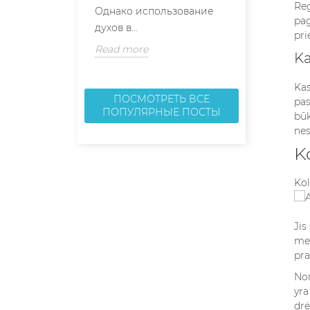
Reg
Однако использование
профиль...
pag
духов в...
pri
Read more
Read more
Ka
Kas
ПОСМОТРЕТЬ ВСЕ
pas
ПОПУЛЯРНЫЕ ПОСТЫ
būk
nes
K
Kol
Jis
met
pra
Nor
yra
drė