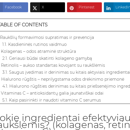
Facebook
X
Pinterest
LinkedI
TABLE OF CONTENTS
. Raukšlių formavimosi supratimas ir prevencija
1.1. Kasdieninės rutinos vaidmuo
. Kolagenas – odos atraminė struktūra
2.1. Geriausi būdai skatinti kolageno gamybą
. Retinolis – aukso standartas kovojant su raukšlėmis
3.1. Saugus įvedimas ir derinimas su kitais aktyviais ingredienta
. Hialurono rūgštis – neprilygstama odos drėkinimo priemonė
4.1. Hialurono rūgšties derinimas su kitais priešsenėjimo ingred
. Vitaminas C – antioksidantų galia jaunatviškai odai
5.1. Kaip pasirinkti ir naudoti vitamino C serumus
. Išvados
. Dažniausiai užduodami klausimai
okie ingredientai efektyviau
7.1. Kuris ingredientas greičiausiai veikia prieš raukšles: retinol
aukšlėmis? (kolagenas, retino
C?