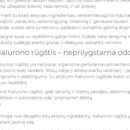
iau, kol galėsite naudoti kasdien. Jautrios odos savininkams r
ma užtepkite drėkiklį, tada retinolį, ir vėl drėkiklį.
inant su kitais aktyviais ingredientais, venkite tiesioginio niacin
ažinti vienas kito veiksmingumą. Vitaminą C geriausia naudoti ryt
tidai puikiai dera su retinoliu, padėdami sumažinti galimą dirgi
angiai kovai su raukšlėmis galite rinktis
Stabdo odos senėjimą ir 
dukto sudėtyje esants grynas ir efektyviai veikiantis retinolis...
ialurono rūgštis – neprilygstama o
lurono rūgštis yra natūraliai organizme gaminamas polisacharidas
o svorio kiekį vandens. Mūsų odoje ji atlieka svarbų vaidmenį – p
ngrumo ir elastingumo. Su amžiumi hialurono rūgšties kiekis odo
kusi raukšlėtis.
inė hialurono rūgštis, ypač serumų ir kremų pavidalu, veiksminga
kšleles ir suteikdama odai "pripildymo" efektą.
rtingai nuo daugelio kitų aktyvių ingredientų, hialurono rūgštis y
aitant jautrią odą.