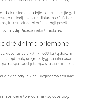
ekomenduojama naudoti "sendvičio" metodą:
amido ir retinolo naudojimo kartu, nes jie gali
e, o retinolį – vakare. Hialurono rūgštis ir
nimą ir sustiprindami drėkinamąjį poveikį.
lygina odą. Padeda naikinti raukšles.
dos drėkinimo priemonė
, gebantis sulaikyti iki 1000 kartų didesnį
alaiko optimalų drėgmės lygį, suteikia odai
je mažėja, todėl ji tampa sausesnė ir labiau
i drėkina odą, laikinai išlygindama smulkias
ra labai gerai toleruojama visų odos tipų,