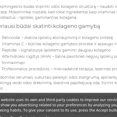
ksmingesnis būdas stiprinti odos kolageno struktūrą – naudoti i
tezę. Mokslininkai nustatė, kad tokie ingredientai kaip vitaminas C
roblastus – ląsteles, gaminančias kolageną.
riausi būdai skatinti kolageno gamybą
Retinoidai – skatina ląstelių atsinaujinimą ir kolageno sintezę
Vitaminas C – būtinas kolageno gamybos procese ir apsaugo nu
Peptidai – signalizuoja ląstelėms gaminti daugiau kolageno
Alfa-hidroksi rūgštys (AHA) – šalina paviršines negyvų ląstelių s
formavimąsi
Profesionalios procedūros – mikroadatinė terapija, lazerinės pr
 domitės serumais, sukurtais palaikyti odos stangrumą, apsilank
ktingą veido odos drėkinimą, skaistina papilkėjusią odą. Jūrinis k
s ...
etinolis – aukso standartas kovojant
 website uses its own and third-party cookies to improve our servi
show you advertising related to your preferences by analyzing yo
inolis, vitamino A darinys, yra vienas labiausiai moksliškai patvi
sing habits. To give your consent to its use, press the Accept butt
ymiais. Jis priklauso retinoidų šeimai ir veikia keliomis kryptimis