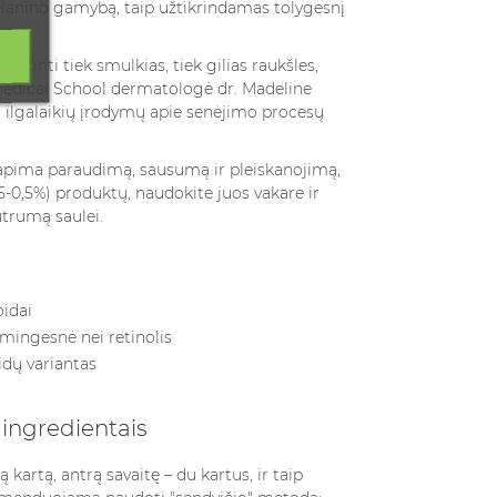
lanino gamybą, taip užtikrindamas tolygesnį
mažinti tiek smulkias, tiek gilias raukšles,
Medical School dermatologė dr. Madeline
ti ilgalaikių įrodymų apie senėjimo procesų
iai apima paraudimą, sausumą ir pleiskanojimą,
-0,5%) produktų, naudokite juos vakare ir
utrumą saulei.
oidai
smingesnė nei retinolis
oidų variantas
 ingredientais
 kartą, antrą savaitę – du kartus, ir taip