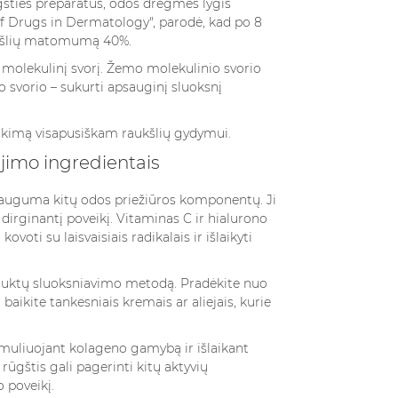
ūgšties preparatus, odos drėgmės lygis
of Drugs in Dermatology", parodė, kad po 8
ukšlių matomumą 40%.
 molekulinį svorį. Žemo molekulinio svorio
io svorio – sukurti apsauginį sluoksnį
nkimą visapusiškam raukšlių gydymui.
ėjimo ingredientais
u dauguma kitų odos priežiūros komponentų. Ji
dirginantį poveikį. Vitaminas C ir hialurono
voti su laisvaisiais radikalais ir išlaikyti
duktų sluoksniavimo metodą. Pradėkite nuo
baikite tankesniais kremais ar aliejais, kurie
timuliuojant kolageno gamybą ir išlaikant
ūgštis gali pagerinti kitų aktyvių
 poveikį.