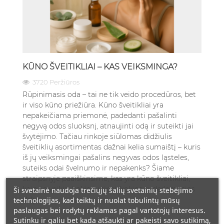
KŪNO ŠVEITIKLIAI – KAS VEIKSMINGA?
3720 Peržiūros
Rūpinimasis oda – tai ne tik veido procedūros, bet
ir viso kūno priežiūra. Kūno šveitikliai yra
nepakeičiama priemonė, padedanti pašalinti
negyvą odos sluoksnį, atnaujinti odą ir suteikti jai
švytėjimo. Tačiau rinkoje siūlomas didžiulis
šveitiklių asortimentas dažnai kelia sumaištį – kuris
iš jų veiksmingai pašalins negyvas odos ląsteles,
suteiks odai švelnumo ir nepakenks? Šiame
straipsnyje paaiškinsime, kas yra kūno šveitikliai,
kaip jie veikia, kokie jų tipai, kokios sudedamosios
Ši svetainė naudoja trečiųjų šalių svetainių stebėjimo
dalys...
technologijas, kad teiktų ir nuolat tobulintų mūsų
paslaugas bei rodytų reklamas pagal vartotojų interesus.
Skaityti Daugiau
Sutinku ir galiu bet kada atšaukti ar pakeisti savo sutikimą,