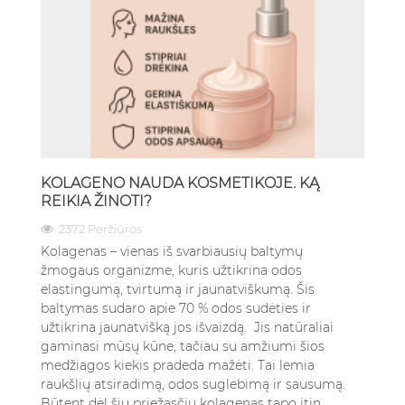
KOLAGENO NAUDA KOSMETIKOJE. KĄ
REIKIA ŽINOTI?
2372 Peržiūros
Kolagenas – vienas iš svarbiausių baltymų
žmogaus organizme, kuris užtikrina odos
elastingumą, tvirtumą ir jaunatviškumą. Šis
baltymas sudaro apie 70 % odos sudėties ir
užtikrina jaunatvišką jos išvaizdą. Jis natūraliai
gaminasi mūsų kūne, tačiau su amžiumi šios
medžiagos kiekis pradeda mažėti. Tai lemia
raukšlių atsiradimą, odos suglebimą ir sausumą.
Būtent dėl šių priežasčių kolagenas tapo itin