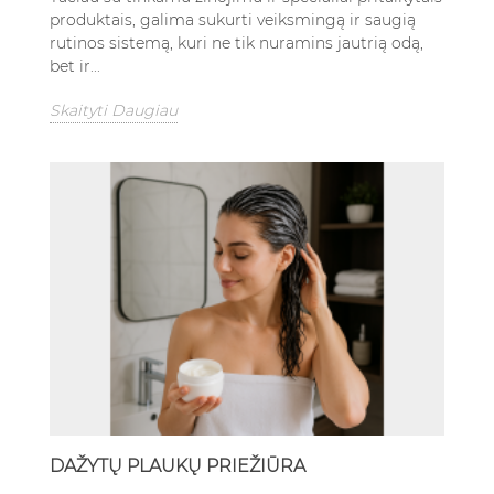
produktais, galima sukurti veiksmingą ir saugią
rutinos sistemą, kuri ne tik nuramins jautrią odą,
bet ir...
Skaityti Daugiau
DAŽYTŲ PLAUKŲ PRIEŽIŪRA