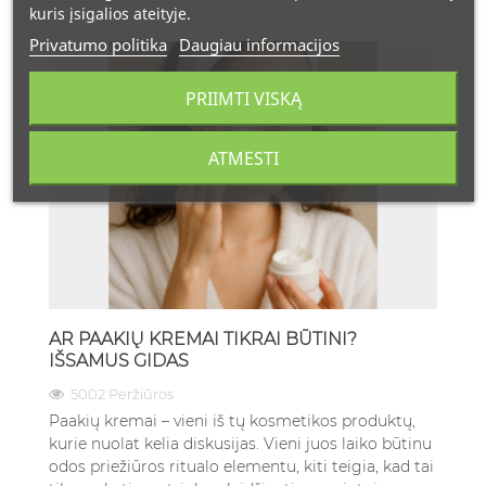
kuris įsigalios ateityje.
Privatumo politika
Daugiau informacijos
PRIIMTI VISKĄ
ATMESTI
AR PAAKIŲ KREMAI TIKRAI BŪTINI?
IŠSAMUS GIDAS
5002 Peržiūros
Paakių kremai – vieni iš tų kosmetikos produktų,
kurie nuolat kelia diskusijas. Vieni juos laiko būtinu
odos priežiūros ritualo elementu, kiti teigia, kad tai