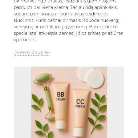
tik marketingo triukas, leidžiantis gamintojams
parduoti dar vieną kremą. Tačiau odą aplink akis
sudaro ploniausias ir jautriausias veido odos
sluoksnis, kuris dažnai pirmasis išduoda nuovargį,
senėjimą ar netinkamą gyvenseną. Būtent dėl to
specialistai atkreipia dėmesį į šios srities priežiūros
ypatumus.
Skaityti Daugiau