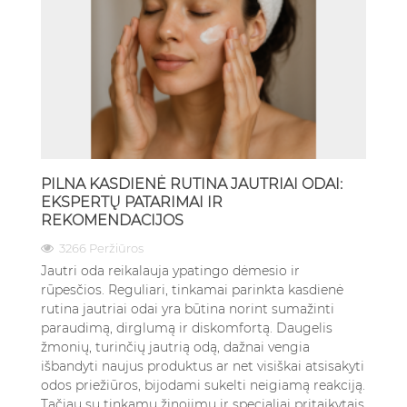
PILNA KASDIENĖ RUTINA JAUTRIAI ODAI:
EKSPERTŲ PATARIMAI IR
REKOMENDACIJOS
3266 Peržiūros
Jautri oda reikalauja ypatingo dėmesio ir
rūpesčios. Reguliari, tinkamai parinkta kasdienė
rutina jautriai odai yra būtina norint sumažinti
paraudimą, dirglumą ir diskomfortą. Daugelis
žmonių, turinčių jautrią odą, dažnai vengia
išbandyti naujus produktus ar net visiškai atsisakyti
odos priežiūros, bijodami sukelti neigiamą reakciją.
Tačiau su tinkamu žinojimu ir specialiai pritaikytais