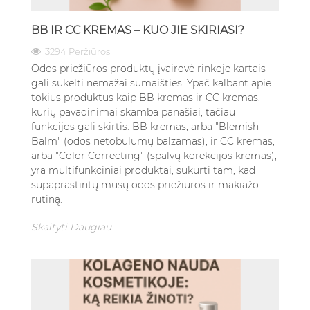
BB IR CC KREMAS – KUO JIE SKIRIASI?
3294 Peržiūros
Odos priežiūros produktų įvairovė rinkoje kartais
gali sukelti nemažai sumaišties. Ypač kalbant apie
tokius produktus kaip BB kremas ir CC kremas,
kurių pavadinimai skamba panašiai, tačiau
funkcijos gali skirtis. BB kremas, arba "Blemish
Balm" (odos netobulumų balzamas), ir CC kremas,
arba "Color Correcting" (spalvų korekcijos kremas),
yra multifunkciniai produktai, sukurti tam, kad
supaprastintų mūsų odos priežiūros ir makiažo
rutiną.
Skaityti Daugiau