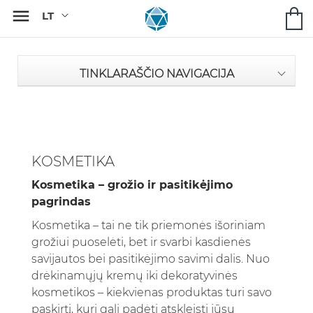

TINKLARAŠČIO NAVIGACIJA
KOSMETIKA
Kosmetika – grožio ir pasitikėjimo
pagrindas
Kosmetika – tai ne tik priemonės išoriniam
grožiui puoselėti, bet ir svarbi kasdienės
savijautos bei pasitikėjimo savimi dalis. Nuo
drėkinamųjų kremų iki dekoratyvinės
kosmetikos – kiekvienas produktas turi savo
paskirtį, kuri gali padėti atskleisti jūsų