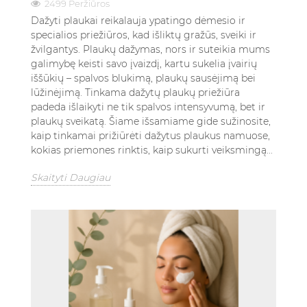
2499 Peržiūros
Dažyti plaukai reikalauja ypatingo dėmesio ir
specialios priežiūros, kad išliktų gražūs, sveiki ir
žvilgantys. Plaukų dažymas, nors ir suteikia mums
galimybę keisti savo įvaizdį, kartu sukelia įvairių
iššūkių – spalvos blukimą, plaukų sausėjimą bei
lūžinėjimą. Tinkama dažytų plaukų priežiūra
padeda išlaikyti ne tik spalvos intensyvumą, bet ir
plaukų sveikatą. Šiame išsamiame gide sužinosite,
kaip tinkamai prižiūrėti dažytus plaukus namuose,
kokias priemones rinktis, kaip sukurti veiksmingą...
Skaityti Daugiau