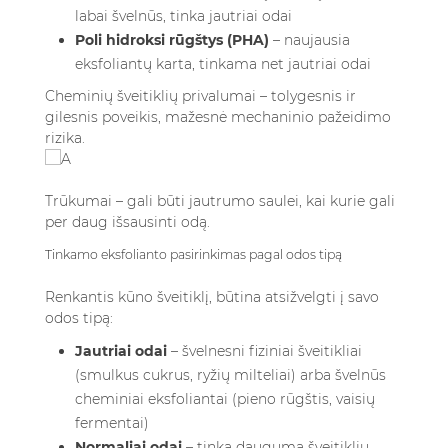
labai švelnūs, tinka jautriai odai
Poli hidroksi rūgštys (PHA)
– naujausia
eksfoliantų karta, tinkama net jautriai odai
Cheminių šveitiklių privalumai – tolygesnis ir
gilesnis poveikis, mažesnė mechaninio pažeidimo
rizika.
Trūkumai – gali būti jautrumo saulei, kai kurie gali
per daug išsausinti odą.
Tinkamo eksfolianto pasirinkimas pagal odos tipą
Renkantis kūno šveitiklį, būtina atsižvelgti į savo
odos tipą:
Jautriai odai
– švelnesni fiziniai šveitikliai
(smulkus cukrus, ryžių milteliai) arba švelnūs
cheminiai eksfoliantai (pieno rūgštis, vaisių
fermentai)
Normaliai odai
– tinka dauguma šveitiklių,