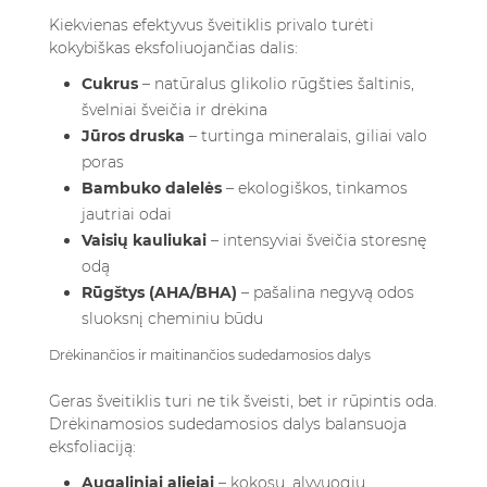
Kiekvienas efektyvus šveitiklis privalo turėti
kokybiškas eksfoliuojančias dalis:
Cukrus
– natūralus glikolio rūgšties šaltinis,
švelniai šveičia ir drėkina
Jūros druska
– turtinga mineralais, giliai valo
poras
Bambuko dalelės
– ekologiškos, tinkamos
jautriai odai
Vaisių kauliukai
– intensyviai šveičia storesnę
odą
Rūgštys (AHA/BHA)
– pašalina negyvą odos
sluoksnį cheminiu būdu
Drėkinančios ir maitinančios sudedamosios dalys
Geras šveitiklis turi ne tik šveisti, bet ir rūpintis oda.
Drėkinamosios sudedamosios dalys balansuoja
eksfoliaciją:
Augaliniai aliejai
– kokosų, alyvuogių,