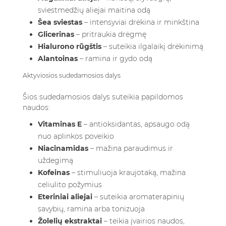
sviestmedžių aliejai maitina odą
Šea sviestas
– intensyviai drėkina ir minkština
Glicerinas
– pritraukia drėgmę
Hialurono rūgštis
– suteikia ilgalaikį drėkinimą
Alantoinas
– ramina ir gydo odą
Aktyviosios sudedamosios dalys
Šios sudedamosios dalys suteikia papildomos
naudos:
Vitaminas E
– antioksidantas, apsaugo odą
nuo aplinkos poveikio
Niacinamidas
– mažina paraudimus ir
uždegimą
Kofeinas
– stimuliuoja kraujotaką, mažina
celiulito požymius
Eteriniai aliejai
– suteikia aromaterapinių
savybių, ramina arba tonizuoja
Žolelių ekstraktai
– teikia įvairios naudos,