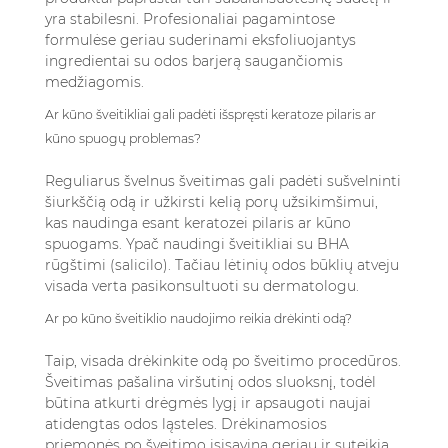
yra stabilesni. Profesionaliai pagamintose
formulėse geriau suderinami eksfoliuojantys
ingredientai su odos barjerą saugančiomis
medžiagomis.
Ar kūno šveitikliai gali padėti išspręsti keratoze pilaris ar
kūno spuogų problemas?
Reguliarus švelnus šveitimas gali padėti sušvelninti
šiurkščią odą ir užkirsti kelią porų užsikimšimui,
kas naudinga esant keratozei pilaris ar kūno
spuogams. Ypač naudingi šveitikliai su BHA
rūgštimi (salicilo). Tačiau lėtinių odos būklių atveju
visada verta pasikonsultuoti su dermatologu.
Ar po kūno šveitiklio naudojimo reikia drėkinti odą?
Taip, visada drėkinkite odą po šveitimo procedūros.
Šveitimas pašalina viršutinį odos sluoksnį, todėl
būtina atkurti drėgmės lygį ir apsaugoti naujai
atidengtas odos ląsteles. Drėkinamosios
priemonės po šveitimo įsisavina geriau ir suteikia