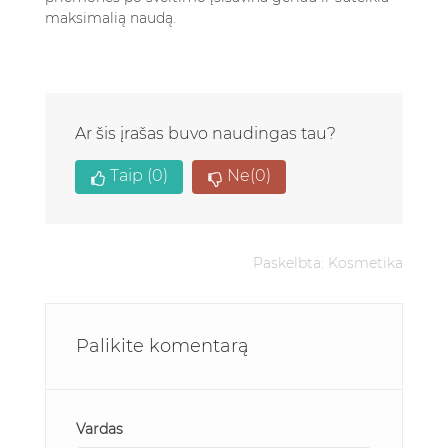
maksimalią naudą.
Ar šis įrašas buvo naudingas tau?
Taip
(0)
Ne
(0)
Paskelbta:
Kosmetika
Palikite komentarą
Vardas