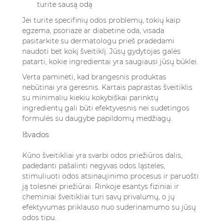
turite sausą odą
Jei turite specifinių odos problemų, tokių kaip
egzema, psoriazė ar diabetinė oda, visada
pasitarkite su dermatologu prieš pradėdami
naudoti bet kokį šveitiklį. Jūsų gydytojas galės
patarti, kokie ingredientai yra saugiausi jūsų būklei.
Verta paminėti, kad brangesnis produktas
nebūtinai yra geresnis. Kartais paprastas šveitiklis
su minimaliu kiekiu kokybiškai parinktų
ingredientų gali būti efektyvesnis nei sudėtingos
formulės su daugybe papildomų medžiagų.
Išvados
Kūno šveitikliai yra svarbi odos priežiūros dalis,
padedanti pašalinti negyvas odos ląsteles,
stimuliuoti odos atsinaujinimo procesus ir paruošti
ją tolesnei priežiūrai. Rinkoje esantys fiziniai ir
cheminiai šveitikliai turi savų privalumų, o jų
efektyvumas priklauso nuo suderinamumo su jūsų
odos tipu.