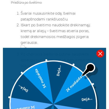
Priežiūra po šveitimo
Švariai nusausinkite odą, švelniai
patapšnodami rankšluosčiu.
Iškart po šveitimo naudokite drėkinamąjį
kremą ar aliejų – šveitimas atveria poras,
todėl drėkinamosios medžiagos įsigeria
geriausiai.
Po cheminio šveitimo būtinai naudokite
apsaugą nuo saulės, net jei nenusimatoma
būti lauke – oda tampa jautresnė UV
Deja...
5€ nuolaida
spinduliams.
2€ nuolaida
Naudojimo dažnumas
Deja...
Normali oda
– 1-2 kartus per savaitę
Sausa, jautri oda
– kartą per 7-10 dienų
Deja...
Riebi, probleminė oda
– iki 2-3 kartų per
3€ nuolaida
savaitę