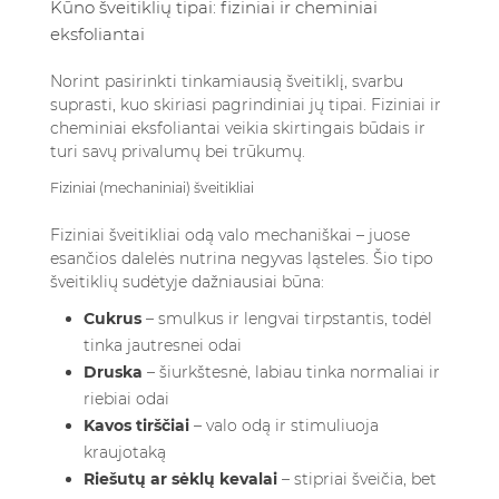
Kūno šveitiklių tipai: fiziniai ir cheminiai
eksfoliantai
Norint pasirinkti tinkamiausią šveitiklį, svarbu
suprasti, kuo skiriasi pagrindiniai jų tipai. Fiziniai ir
cheminiai eksfoliantai veikia skirtingais būdais ir
turi savų privalumų bei trūkumų.
Fiziniai (mechaniniai) šveitikliai
Fiziniai šveitikliai odą valo mechaniškai – juose
esančios dalelės nutrina negyvas ląsteles. Šio tipo
šveitiklių sudėtyje dažniausiai būna:
Cukrus
– smulkus ir lengvai tirpstantis, todėl
tinka jautresnei odai
Druska
– šiurkštesnė, labiau tinka normaliai ir
riebiai odai
Kavos tirščiai
– valo odą ir stimuliuoja
kraujotaką
Riešutų ar sėklų kevalai
– stipriai šveičia, bet