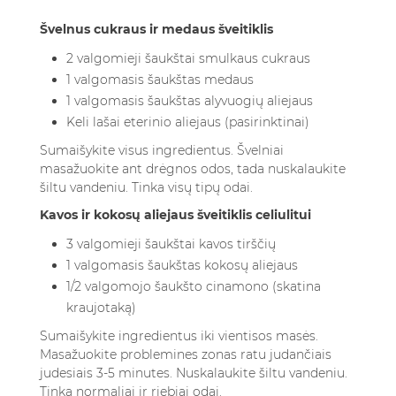
Švelnus cukraus ir medaus šveitiklis
2 valgomieji šaukštai smulkaus cukraus
1 valgomasis šaukštas medaus
1 valgomasis šaukštas alyvuogių aliejaus
Keli lašai eterinio aliejaus (pasirinktinai)
Sumaišykite visus ingredientus. Švelniai
masažuokite ant drėgnos odos, tada nuskalaukite
šiltu vandeniu. Tinka visų tipų odai.
Kavos ir kokosų aliejaus šveitiklis celiulitui
3 valgomieji šaukštai kavos tirščių
1 valgomasis šaukštas kokosų aliejaus
1/2 valgomojo šaukšto cinamono (skatina
kraujotaką)
Sumaišykite ingredientus iki vientisos masės.
Masažuokite problemines zonas ratu judančiais
judesiais 3-5 minutes. Nuskalaukite šiltu vandeniu.
Tinka normaliai ir riebiai odai.