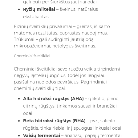
gali būti per šiurkštūs jautriai odai
Ryžių milteliai
– švelnus, natūralus
eksfoliantas
Fizinių šveitiklių privalumai – greitas, iš karto
matomas rezultatas, paprastas naudojimas.
Trūkumai – gali sudirginti jautrią odą,
mikropažeidimai, netolygus šveitimas.
Cheminiai šveitikliai
Cheminiai šveitikliai savo ruožtu veikia tirpindami
negyvų ląstelių jungčius, todėl jos lengviau
pasišalina nuo odos paviršiaus. Pagrindiniai
cheminių šveitiklių tipai:
Alfa hidroksi rūgštys (AHA)
– glikolio, pieno,
citrinų rūgštys, tinkamos sausai ir brandžiai
odai
Beta hidroksi rūgštys (BHA)
– pvz., salicilo
rūgštis, tinka riebiai ir į spuogus linkusiai odai
Vaisių fermentai
– ananasų, papajų fermentai,