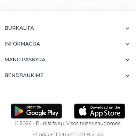

BURKALIFA

INFORMACIJA

MANO PASKYRA

BENDRAUKIME
© 2026 - Burkalifa.eu. Visos teisės saugomos.
Stipriausi Lietuvoje 2018-2024