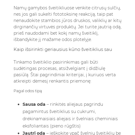
Namų gamybos šveitikliuose venkite citrusų sulčių,
nes jos gali sukelti fototoksinę reakciją, taip pat
nenaudokite stambios jūros druskos, valiklių ar kitų
dirginančių virtuvės produktų. Jei turite jautrią odą,
prieš naudodami bet kokį namų šveitiklį,
išbandykite jį mažame odos plotelyje.
Kaip išsirinkti geriausius kūno šveitiklius sau
Tinkamo šveitiklio pasirinkimas gali būti
sudėtingas procesas, atsižvelgiant į didžiulę
pasiūlą. Štai pagrindiniai kriterijai, į kuriuos verta
atkreipti dėmesį renkantis priemonę:
Pagal odos tipą
Sausa oda
– rinkitės aliejaus pagrindu
pagamintus šveitiklius su cukrumi,
drėkinamaisiais aliejais ir švelniais cheminiais
eksfoliantais (pieno rūgštis)
Jautri oda
– ieškokite ypač švelnių šveitiklių be