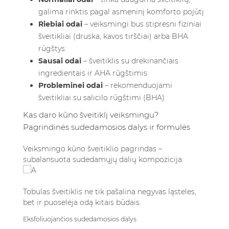
galima rinktis pagal asmeninį komforto pojūtį
Riebiai odai
– veiksmingi bus stipresni fiziniai
šveitikliai (druska, kavos tirščiai) arba BHA
rūgštys
Sausai odai
– šveitiklis su drėkinančiais
ingredientais ir AHA rūgštimis
Probleminei odai
– rekomenduojami
šveitikliai su salicilo rūgštimi (BHA)
Kas daro kūno šveitiklį veiksmingu?
Pagrindinės sudedamosios dalys ir formulės
Veiksmingo kūno šveitiklio pagrindas –
subalansuota sudedamųjų dalių kompozicija.
Tobulas šveitiklis ne tik pašalina negyvas ląsteles,
bet ir puoselėja odą kitais būdais.
Eksfoliuojančios sudedamosios dalys