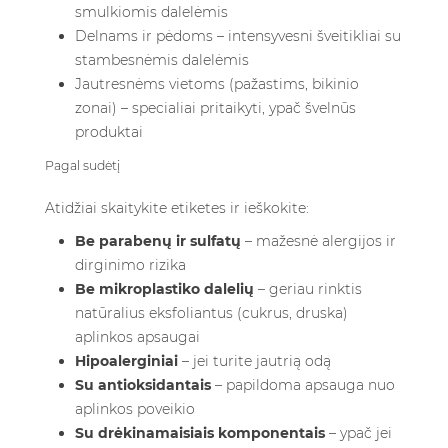
smulkiomis dalelėmis
Delnams ir pėdoms – intensyvesni šveitikliai su
stambesnėmis dalelėmis
Jautresnėms vietoms (pažastims, bikinio
zonai) – specialiai pritaikyti, ypač švelnūs
produktai
Pagal sudėtį
Atidžiai skaitykite etiketes ir ieškokite:
Be parabenų ir sulfatų
– mažesnė alergijos ir
dirginimo rizika
Be mikroplastiko dalelių
– geriau rinktis
natūralius eksfoliantus (cukrus, druska)
aplinkos apsaugai
Hipoalerginiai
– jei turite jautrią odą
Su antioksidantais
– papildoma apsauga nuo
aplinkos poveikio
Su drėkinamaisiais komponentais
– ypač jei