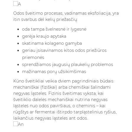
šveitiklius?
8.3. Ar namų gamybos kūno šveitikliai yra
Odos šveitimo procesas, vadinamas eksfoliacija, yra
tokie pat veiksmingi kaip parduotuvėse
itin svarbus dėl kelių priežasčių:
įsigyti?
oda tampa švelnesnė ir lygesnė
8.4. Ar kūno šveitikliai gali padėti išspręsti
gerėja kraujo apytaka
keratoze pilaris ar kūno spuogų problemas?
skatinama kolageno gamyba
8.5. Ar po kūno šveitiklio naudojimo reikia
geriau įsisavinamos kitos odos priežiūros
drėkinti odą?
priemonės
sprendžiamos įaugusių plaukelių problemos
mažinamas porų užsikimšimas
Kūno šveitikliai veikia dviem pagrindiniais būdais:
mechaniškai (fiziškai) arba chemiškai šalindami
negyvas ląsteles. Fizinis šveitimas vyksta, kai
šveitiklio dalelės mechaniškai nutrina negyvas
ląsteles nuo odos paviršiaus, o cheminis – kai
rūgštys ar fermentai ištirpdo tarpląstelinius ryšius,
laikančius negyvas ląsteles ant odos.