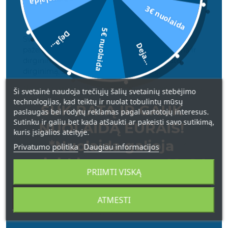
3€ nuolaida
Šiurkštesnės vietos
(pėdos, alkūnės) – galima
šveisti dažniau
5€ nuolaida
Deja...
Svarbu atsiminti, kad per dažnas šveitimas gali
Deja...
pažeisti natūralų odos barjerą, sukelti sausumą ir
dirginimą. Klausykite savo odos – jei jaučiate
dirginimą, sumažinkite šveitimo dažnį.
Namų gamybos kūno šveitikliai: ar veikia namų
Ši svetainė naudoja trečiųjų šalių svetainių stebėjimo
priemonės?
technologijas, kad teiktų ir nuolat tobulintų mūsų
SUK RATĄ IR GAUK
paslaugas bei rodytų reklamas pagal vartotojų interesus.
Sutinku ir galiu bet kada atšaukti ar pakeisti savo sutikimą,
Namų gamybos šveitikliai gali būti puiki
NUOLAIDĄ EURAIS!
kuris įsigalios ateityje.
alternatyva komerciniams produktams – jie
*Nuolaida galioja
ekonomiški, ekologiški ir dažnai naudojami tik
Privatumo politika
Daugiau informacijos
natūralūs ingredientai.
apsipirkimams nuo 49 € !
PRIIMTI VISKĄ
Tačiau kaip jų veiksmingumas ir sauga lyginama
su parduotuvėse įsigyjamais šveitikliais?
ATMESTI
Namų gamybos šveitiklių privalumai