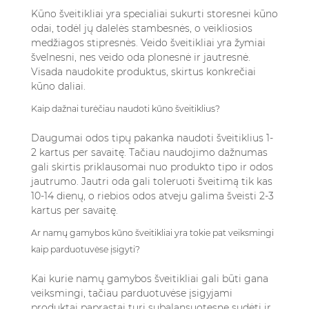
Kūno šveitikliai yra specialiai sukurti storesnei kūno
odai, todėl jų dalelės stambesnės, o veikliosios
medžiagos stipresnės. Veido šveitikliai yra žymiai
švelnesni, nes veido oda plonesnė ir jautresnė.
Visada naudokite produktus, skirtus konkrečiai
kūno daliai.
Kaip dažnai turėčiau naudoti kūno šveitiklius?
Daugumai odos tipų pakanka naudoti šveitiklius 1-
2 kartus per savaitę. Tačiau naudojimo dažnumas
gali skirtis priklausomai nuo produkto tipo ir odos
jautrumo. Jautri oda gali toleruoti šveitimą tik kas
10-14 dienų, o riebios odos atveju galima šveisti 2-3
kartus per savaitę.
Ar namų gamybos kūno šveitikliai yra tokie pat veiksmingi
kaip parduotuvėse įsigyti?
Kai kurie namų gamybos šveitikliai gali būti gana
veiksmingi, tačiau parduotuvėse įsigyjami
produktai paprastai turi subalansuotesnę sudėtį ir