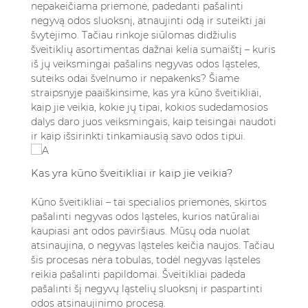
nepakeičiama priemonė, padedanti pašalinti
4.1. Pasiruošimas
negyvą odos sluoksnį, atnaujinti odą ir suteikti jai
4.2. Teisingas šveitiklio naudojimas
švytėjimo. Tačiau rinkoje siūlomas didžiulis
4.3. Priežiūra po šveitimo
šveitiklių asortimentas dažnai kelia sumaištį – kuris
4.4. Naudojimo dažnumas
iš jų veiksmingai pašalins negyvas odos ląsteles,
5. Namų gamybos kūno šveitikliai: ar veikia
suteiks odai švelnumo ir nepakenks? Šiame
namų priemonės?
straipsnyje paaiškinsime, kas yra kūno šveitikliai,
5.1. Namų gamybos šveitiklių privalumai
kaip jie veikia, kokie jų tipai, kokios sudedamosios
dalys daro juos veiksmingais, kaip teisingai naudoti
5.2. Namų gamybos šveitiklių trūkumai
ir kaip išsirinkti tinkamiausią savo odos tipui.
5.3. Dermatologų patvirtinti namų gamybos
šveitiklių receptai
6. Kaip išsirinkti geriausius kūno šveitiklius sau
Kas yra kūno šveitikliai ir kaip jie veikia?
6.1. Pagal odos tipą
Kūno šveitikliai – tai specialios priemonės, skirtos
6.2. Pagal kūno sritis
pašalinti negyvas odos ląsteles, kurios natūraliai
6.3. Pagal sudėtį
kaupiasi ant odos paviršiaus. Mūsų oda nuolat
7. Išvados
atsinaujina, o negyvas ląsteles keičia naujos. Tačiau
8. Dažniausiai užduodami klausimai (DUK)
šis procesas nėra tobulas, todėl negyvas ląsteles
8.1. Kuo skiriasi kūno šveitikliai nuo veido
reikia pašalinti papildomai. Šveitikliai padeda
šveitiklių?
pašalinti šį negyvų ląstelių sluoksnį ir paspartinti
odos atsinaujinimo procesą.
8.2. Kaip dažnai turėčiau naudoti kūno