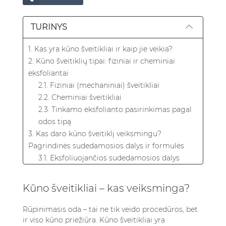
TURINYS
1. Kas yra kūno šveitikliai ir kaip jie veikia?
2. Kūno šveitiklių tipai: fiziniai ir cheminiai
eksfoliantai
2.1. Fiziniai (mechaniniai) šveitikliai
2.2. Cheminiai šveitikliai
2.3. Tinkamo eksfolianto pasirinkimas pagal
odos tipą
3. Kas daro kūno šveitiklį veiksmingu?
Pagrindinės sudedamosios dalys ir formulės
3.1. Eksfoliuojančios sudedamosios dalys
3.2. Drėkinančios ir maitinančios
sudedamosios dalys
Kūno šveitikliai – kas veiksminga?
3.3. Aktyviosios sudedamosios dalys
4. Kūno šveitikliai: kaip naudoti geriausiems
Rūpinimasis oda – tai ne tik veido procedūros, bet
rezultatams pasiekti
ir viso kūno priežiūra. Kūno šveitikliai yra