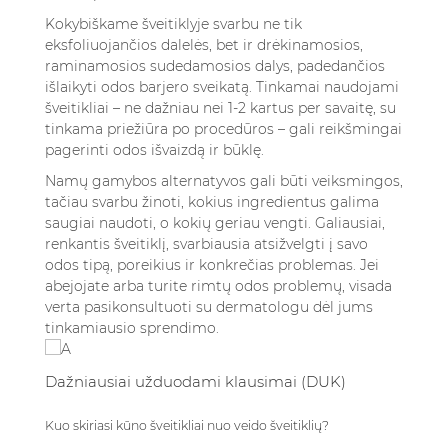
Kokybiškame šveitiklyje svarbu ne tik
eksfoliuojančios dalelės, bet ir drėkinamosios,
raminamosios sudedamosios dalys, padedančios
išlaikyti odos barjero sveikatą. Tinkamai naudojami
šveitikliai – ne dažniau nei 1-2 kartus per savaitę, su
tinkama priežiūra po procedūros – gali reikšmingai
pagerinti odos išvaizdą ir būklę.
Namų gamybos alternatyvos gali būti veiksmingos,
tačiau svarbu žinoti, kokius ingredientus galima
saugiai naudoti, o kokių geriau vengti. Galiausiai,
renkantis šveitiklį, svarbiausia atsižvelgti į savo
odos tipą, poreikius ir konkrečias problemas. Jei
abejojate arba turite rimtų odos problemų, visada
verta pasikonsultuoti su dermatologu dėl jums
tinkamiausio sprendimo.
Dažniausiai užduodami klausimai (DUK)
Kuo skiriasi kūno šveitikliai nuo veido šveitiklių?