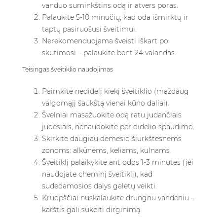
vanduo suminkštins odą ir atvers poras.
Palaukite 5-10 minučių, kad oda išmirktų ir
taptų pasiruošusi šveitimui.
Nerekomenduojama šveisti iškart po
skutimosi – palaukite bent 24 valandas.
Teisingas šveitiklio naudojimas
Paimkite nedidelį kiekį šveitiklio (maždaug
valgomąjį šaukštą vienai kūno daliai).
Švelniai masažuokite odą ratu judančiais
judesiais, nenaudokite per didelio spaudimo.
Skirkite daugiau dėmesio šiurkštesnėms
zonoms: alkūnėms, keliams, kulnams.
Šveitiklį palaikykite ant odos 1-3 minutes (jei
naudojate cheminį šveitiklį), kad
sudedamosios dalys galėtų veikti.
Kruopščiai nuskalaukite drungnu vandeniu –
karštis gali sukelti dirginimą.