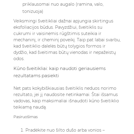
priklausomai nuo augalo (ramina, valo,
tonizuoja)
Veiksmingi šveitikliai dažnai apjungia skirtingus
eksfoliacijos būdus. Pavyzdžiui, šveitiklis su
cukrumi ir vaisinėmis rūgštimis suteikia ir
mechaninį, ir cheminį poveikį. Taip pat labai svarbu,
kad šveitiklio dalelės būtų tolygios formos ir
dydžio, kad šveitimas būtų vienodas ir nepažeistų
odos.
Kūno šveitikliai: kaip naudoti geriausiems
rezultatams pasiekti
Net pats kokybiškiausias šveitiklis neduos norimo
rezultato, jei jį naudosite netinkamai. Štai išsamus
vadovas, kaip maksimaliai išnaudoti kūno šveitiklio
teikiamą naudą.
Pasiruošimas
Pradėkite nuo šilto dušo arba vonios –