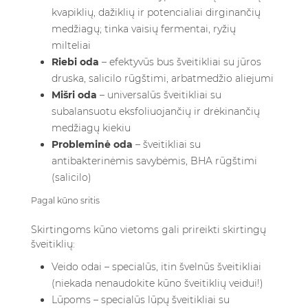
kvapiklių, dažiklių ir potencialiai dirginančių
medžiagų; tinka vaisių fermentai, ryžių
milteliai
Riebi oda
– efektyvūs bus šveitikliai su jūros
druska, salicilo rūgštimi, arbatmedžio aliejumi
Mišri oda
– universalūs šveitikliai su
subalansuotu eksfoliuojančių ir drėkinančių
medžiagų kiekiu
Probleminė oda
– šveitikliai su
antibakterinėmis savybėmis, BHA rūgštimi
(salicilo)
Pagal kūno sritis
Skirtingoms kūno vietoms gali prireikti skirtingų
šveitiklių:
Veido odai – specialūs, itin švelnūs šveitikliai
(niekada nenaudokite kūno šveitiklių veidui!)
Lūpoms – specialūs lūpų šveitikliai su