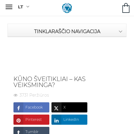

TINKLARAŠČIO NAVIGACIJA
KŪNO ŠVEITIKLIAI – KAS
VEIKSMINGA?
3731 Peržiūros
Facebook
X
Pinterest
LinkedIn
Tumblr