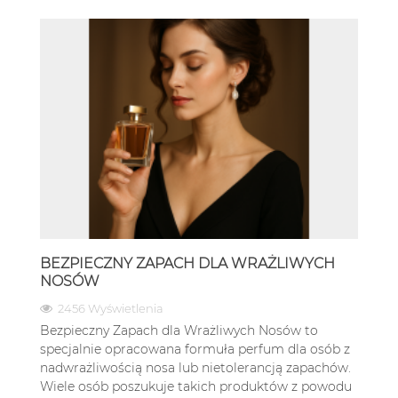
BEZPIECZNY ZAPACH DLA WRAŻLIWYCH
NOSÓW
2456 Wyświetlenia
Bezpieczny Zapach dla Wrażliwych Nosów to
specjalnie opracowana formuła perfum dla osób z
nadwrażliwością nosa lub nietolerancją zapachów.
Wiele osób poszukuje takich produktów z powodu