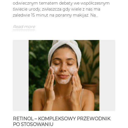
odwiecznym tematem debaty we współczesnym
świecie urody, zwłaszcza gdy wiele z nas ma
zaledwie 15 minut na poranny makijaż. Na...
Read more
RETINOL – KOMPLEKSOWY PRZEWODNIK
PO STOSOWANIU