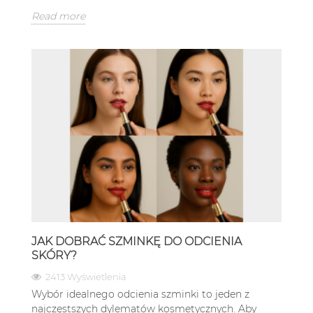
Read more
JAK DOBRAĆ SZMINKĘ DO ODCIENIA
SKÓRY?
2413 Wyświetlenia
Wybór idealnego odcienia szminki to jeden z
najczęstszych dylematów kosmetycznych. Aby