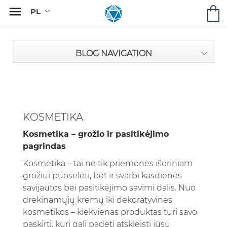

BLOG NAVIGATION
KOSMETIKA
Kosmetika – grožio ir pasitikėjimo
pagrindas
Kosmetika – tai ne tik priemonės išoriniam
grožiui puoselėti, bet ir svarbi kasdienės
savijautos bei pasitikėjimo savimi dalis. Nuo
drėkinamųjų kremų iki dekoratyvinės
kosmetikos – kiekvienas produktas turi savo
paskirtį, kuri gali padėti atskleisti jūsų