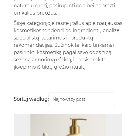
natūralų grožį, pasirūpinti oda bei pabrėžti
unikalius bruožus.
Šioje kategorijoje rasite įrašus apie naujausias
kosmetikos tendencijas, ingredientų analizę,
specialistų patarimus ir produktų
rekomendacijas. Sužinokite, kaip tinkamai
pasirinkti kosmetiką pagal savo odos tipą,
sezoną ar norimą efektą, ir pasisemkite
įkvėpimo iš tikrų grožio ritualų.
Sortuj według: