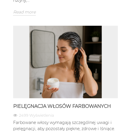
rutyny,...
Read more
PIELĘGNACJA WŁOSÓW FARBOWANYCH
2499 Wyświetlenia
Farbowane włosy wymagają szczególnej uwagi i
pielęgnacji, aby pozostały piękne, zdrowe i lśniące.