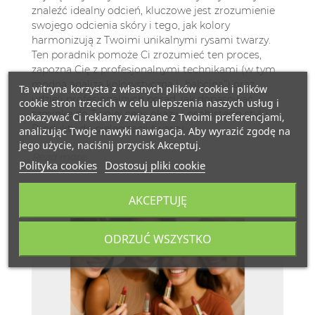
znaleźć idealny odcień, kluczowe jest zrozumienie
swojego odcienia skóry i tego, jak kolory
harmonizują z Twoimi unikalnymi rysami twarzy.
Ten poradnik pomoże Ci zrozumieć ten proces,
zapozna Cię z profesjonalnymi technikami (w tym
modną analizą kolorystyczną i „babciną”) oraz
Ta witryna korzysta z własnych plików cookie i plików
udzieli profesjonalnych porad, jak dopasować
cookie stron trzecich w celu ulepszenia naszych usług i
szminkę do Twojej cery, okazji i osobistego stylu.
pokazywać Ci reklamy związane z Twoimi preferencjami,
Produkty do pielęgnacji twarzy ·...
analizując Twoje nawyki nawigacja. Aby wyrazić zgodę na
jego użycie, naciśnij przycisk Akceptuj.
Read more
Polityka cookies
Dostosuj pliki cookie
AKCEPTUJĘ
ODRZUĆ WSZYSTKO