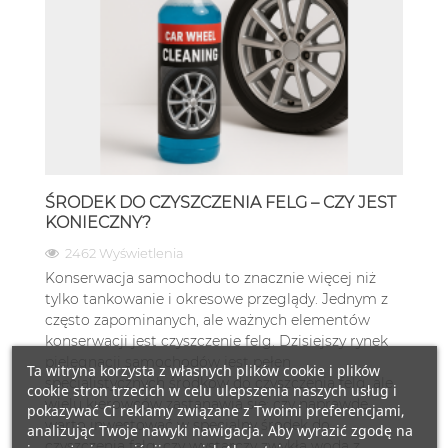
ŚRODEK DO CZYSZCZENIA FELG – CZY JEST
KONIECZNY?
2462 Wyświetlenia
Konserwacja samochodu to znacznie więcej niż
tylko tankowanie i okresowe przeglądy. Jednym z
często zapominanych, ale ważnych elementów
konserwacji jest czyszczenie felg. Dzisiejszy rynek
pielęgnacji samochodów jest pełen
Ta witryna korzysta z własnych plików cookie i plików
specjalistycznych środków do czyszczenia felg, ale
cookie stron trzecich w celu ulepszenia naszych usług i
wielu kierowców zastanawia się: czy naprawdę
pokazywać Ci reklamy związane z Twoimi preferencjami,
warto inwestować w specjalny środek do
analizując Twoje nawyki nawigacja. Aby wyrazić zgodę na
czyszczenia felg, czy wystarczy zwykła woda z