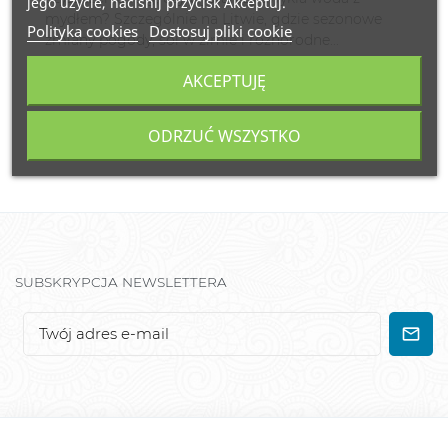
jego użycie, naciśnij przycisk Akceptuj.
mydłem? Szczególnie na Litwie, gdzie sezonowe
Polityka cookies
Dostosuj pliki cookie
zmiany pogody, sól w zimie i różnorodne...
AKCEPTUJĘ
Read more
ODRZUĆ WSZYSTKO
SUBSKRYPCJA NEWSLETTERA